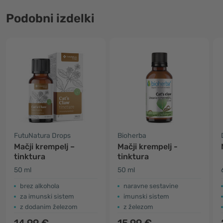
Podobni izdelki
FutuNatura Drops
Bioherba
Mačji krempelj –
Mačji krempelj -
tinktura
tinktura
50 ml
50 ml
brez alkohola
naravne sestavine
za imunski sistem
imunski sistem
z dodanim železom
z železom