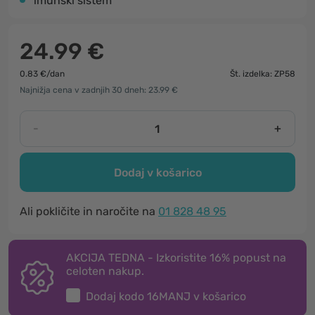
imunski sistem
24.99 €
0.83 €/dan
Št. izdelka: ZP58
Najnižja cena v zadnjih 30 dneh: 23.99 €
-
+
Dodaj v košarico
Ali pokličite in naročite na
01 828 48 95
AKCIJA TEDNA - Izkoristite 16% popust na
celoten nakup.
Dodaj kodo
16MANJ
v košarico