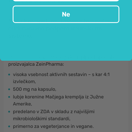
kot prehransko dopolnilo.
Ne
Mačji krempelj oz. ​
Uncaria tomentosa
nudi naravno podporo imunskemu
sistemu.
Prednosti uporabe Mačjega kremplja v kapsulah
proizvajalca ZeinPharma:
visoka vsebnost aktivnih sestavin – s kar 4:1
izvlečkom,
500 mg na kapsulo,
lubje korenine Mačjega kremplja iz Južne
Amerike,
predelano v ZDA v skladu z najvišjimi
mikrobiološkimi standardi,
primerno za vegeterjance in vegane.