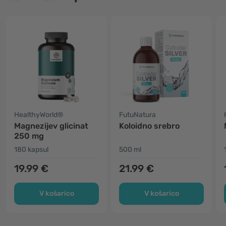
HealthyWorld®
FutuNatura
Magnezijev glicinat
Koloidno srebro
250 mg
180 kapsul
500 ml
19.99 €
21.99 €
V košarico
V košarico