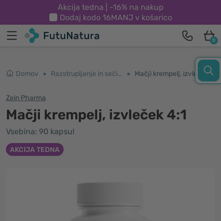
Akcija tedna | -16% na nakup
Dodaj kodo
16MANJ
v košarico
0
Domov
Razstrupljanje in sečila
Mačji krempelj, izvleček 4:1
Zein Pharma
Mačji krempelj, izvleček 4:1
Vsebina: 90 kapsul
AKCIJA TEDNA