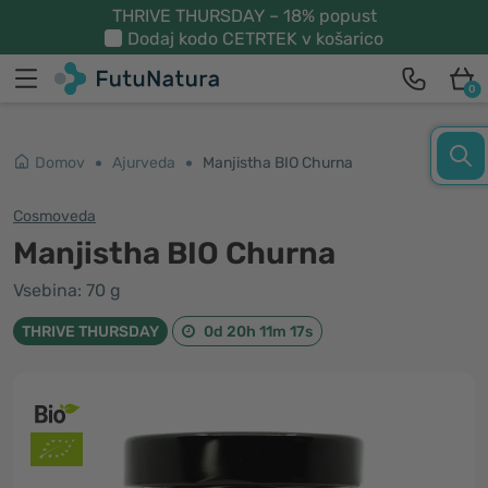
THRIVE THURSDAY – 18% popust
Dodaj kodo
CETRTEK
v košarico
0
Domov
Ajurveda
Manjistha BIO Churna
Cosmoveda
Manjistha BIO Churna
Vsebina: 70 g
THRIVE THURSDAY
0d 20h 11m 16s