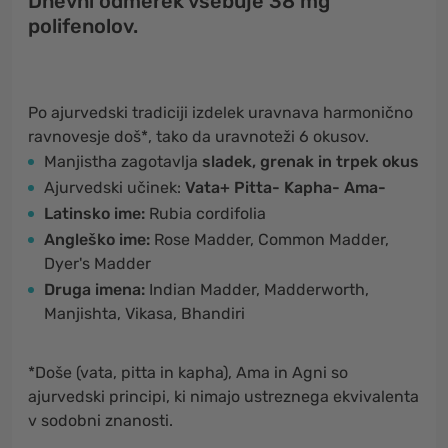
Dnevni odmerek vsebuje 38 mg
polifenolov.
Po ajurvedski tradiciji izdelek uravnava harmonično
ravnovesje doš*, tako da uravnoteži 6 okusov.
Manjistha zagotavlja
sladek, grenak in trpek okus
Ajurvedski učinek:
Vata+ Pitta- Kapha- Ama-
Latinsko ime:
Rubia cordifolia
Angleško ime:
Rose Madder, Common Madder,
Dyer's Madder
Druga imena:
Indian Madder, Madderworth,
Manjishta, Vikasa, Bhandiri
*Doše (vata, pitta in kapha), Ama in Agni so
ajurvedski principi, ki nimajo ustreznega ekvivalenta
v sodobni znanosti.