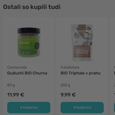
Ostali so kupili tudi
Cosmoveda
FutuNatura
Guduchi BIO Churna
BIO Triphala v prahu
80 g
200 g
11.99 €
9.99 €
V košarico
V košarico