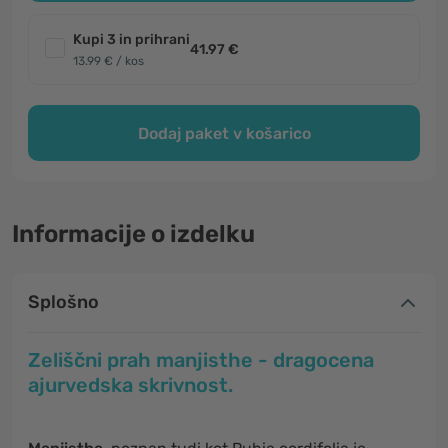
Kupi 3 in prihrani
41.97 €
13.99 € / kos
Dodaj paket v košarico
Informacije o izdelku
Splošno
Zeliščni prah manjisthe - dragocena
ajurvedska skrivnost.