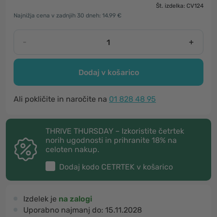
Št. izdelka: CV124
Najnižja cena v zadnjih 30 dneh: 14.99 €
-
+
Dodaj v košarico
Ali pokličite in naročite na
01 828 48 95
THRIVE THURSDAY – Izkoristite četrtek
norih ugodnosti in prihranite 18% na
celoten nakup.
Dodaj kodo
CETRTEK
v košarico
Izdelek je
na zalogi
Uporabno najmanj do:
15.11.2028