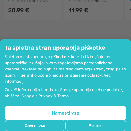
iz ekološke pridelave
iz ekološke pridelave
20.99 €
11.99 €
Ta spletna stran uporablja piškotke
Podjetje
Spletno mesto uporablja piškotke, s katerimi izboljšujemo
Informacije
uporabniško izkušnjo in vam zagotavljamo personalizirane
Pridružite se nam
vsebine. Nekateri so nujni za pravilno delovanje strani, drugi pa so
Pomoč in naročila
izbirni, ki se lahko uporabljajo za prilagajanje oglasov.
Več
informacij
.
Za več informacij o tem, kako Google uporablja osebne podatke,
Možnost kartičnega plačevanja. Zagotovljena zaščita osebnih podatkov
obiščite:
Google’s Privacy & Terms
.
preko SSL-kodiranja.
Copyright © 2012 - 2026   |   Be Healthy Group d.o.o.
Zemljevid strani
Uporaba piškotkov
Nastavitve piškotkov
Namesti vse
Zavrni vse
Po meri