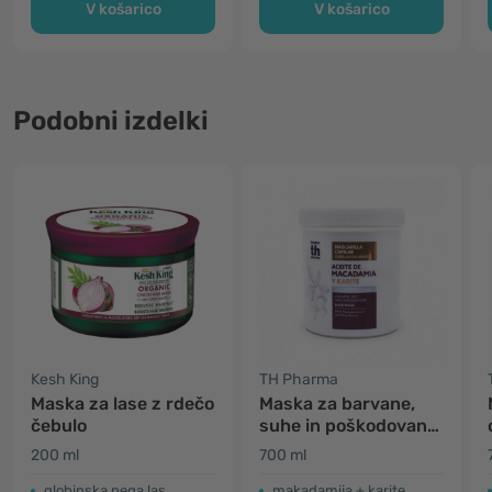
V košarico
V košarico
Podobni izdelki
Kesh King
TH Pharma
Maska za lase z rdečo
Maska za barvane,
čebulo
suhe in poškodovane
lase
200 ml
700 ml
globinska nega las
makadamija + karite