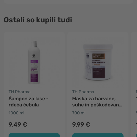
Ostali so kupili tudi
TH Pharma
TH Pharma
Šampon za lase -
Maska za barvane,
rdeča čebula
suhe in poškodovane
lase
1000 ml
700 ml
9.49 €
9.99 €