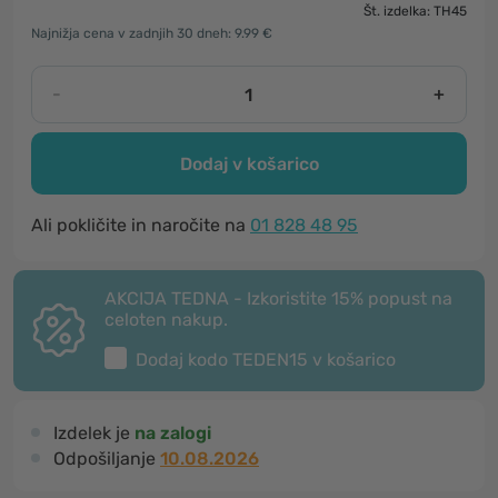
Št. izdelka: TH45
Najnižja cena v zadnjih 30 dneh: 9.99 €
-
+
Dodaj v košarico
Ali pokličite in naročite na
01 828 48 95
AKCIJA TEDNA - Izkoristite 15% popust na
celoten nakup.
Dodaj kodo
TEDEN15
v košarico
Izdelek je
na zalogi
Odpošiljanje
10.08.2026