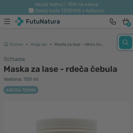
Akcija tedna | -15% na nakup
Dodaj kodo
TEDEN15
v košarico
0
Domov
Nega las
Maska za lase - rdeča čebula
TH Pharma
Maska za lase - rdeča čebula
Vsebina: 700 ml
AKCIJA TEDNA