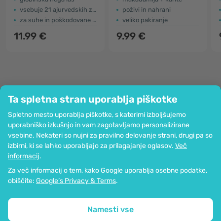
vsebuje 21 ajurvedskih zelišč
poživi in nahrani
za suhe in poškodovane lase
veliko pakiranje
11.99 €
9.99 €
Ta spletna stran uporablja piškotke
Podjetje
Spletno mesto uporablja piškotke, s katerimi izboljšujemo
Informacije
uporabniško izkušnjo in vam zagotavljamo personalizirane
Pridružite se nam
vsebine. Nekateri so nujni za pravilno delovanje strani, drugi pa so
Pomoč in naročila
izbirni, ki se lahko uporabljajo za prilagajanje oglasov.
Več
informacij
.
Za več informacij o tem, kako Google uporablja osebne podatke,
Možnost kartičnega plačevanja. Zagotovljena zaščita osebnih podatkov
obiščite:
Google’s Privacy & Terms
.
preko SSL-kodiranja.
Copyright © 2012 - 2026   |   Be Healthy Group d.o.o.
Zemljevid strani
Uporaba piškotkov
Nastavitve piškotkov
Namesti vse