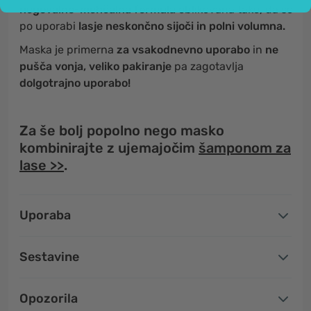
negovalno-mehčalna formula
oblikovana tako, da so
po uporabi
lasje neskončno sijoči in polni volumna.
Maska je primerna
za vsakodnevno uporabo
in
ne
pušča vonja, veliko pakiranje
pa zagotavlja
dolgotrajno uporabo!
Za še bolj popolno nego masko
kombinirajte z ujemajočim
šamponom za
lase >>
.
Uporaba
Sestavine
Opozorila