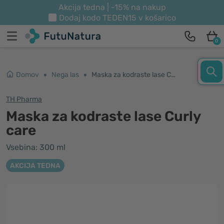
Akcija tedna | -15% na nakup
Dodaj kodo
TEDEN15
v košarico
0
Domov
Nega las
Maska za kodraste lase Curly care
TH Pharma
Maska za kodraste lase Curly
care
Vsebina: 300 ml
AKCIJA TEDNA