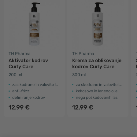
TH Pharma
TH Pharma
Aktivator kodrov
Krema za oblikovanje
Curly Care
kodrov Curly Care
200 ml
300 ml
za skodrane in valovite lase
za skodrane in valovite lase
anti-frizz
kokosovo in laneno olje
definiranje kodrov
nega poškodovanih las
12.99 €
12.99 €