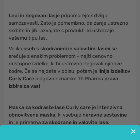
Lepi in negovani lasje
pripomorejo k dvigu
samozavesti. Zato je pomembno, da zanje ustrezno
skrbite in jih razvajate s produkti, ki ustrezajo
vašemu tipu las.
Veliko
oseb s skodranimi in valovitimi lasmi
se
srečuje z enakim problemom - najti cenovno
dostopne izdelke, ki bi ustrezno negovali njihove
kodre. Če se najdete v opisu, potem je
linija izdelkov
Curly Care
blagovne znamke Th Pharma
prava
izbira za vas!
Maska za kodraste lase
Curly care
je
intenzivna
obnovitvena maska,
ki vsebuje
naravne sestavine
in je primerna
za skodrane in valovite lase.
Uporablja se jo lahko na 3 različne načine, zato si
preprosto izberete tistega, ki vam najbolj ustreza.