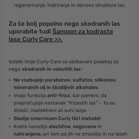
regeneriranje, hidriranje in obnovo strukture las.
Za še bolj popolno nego skodranih las
uporabite tudi
Šampon za kodraste
lase Curly Care >>.
Izdelki linije Curly Care so oblikovani posebej za
nego
skodranih in valovitih las:
Ne vsebujejo parabenov, sulfatov, silikonov,
mineralnih olj in škodljivih alkoholov.
Imajo funkcijo
anti-frizz
, kar pomeni, da
preprečujejo nastanek “frizastih las” - to so
štrleči, naelektreni ali suhi lasje.
Sledijo smernicam Curly Girl metode!
Kodre naredijo
elastične
,
negovane
in
nahranjene
, pri tem pa jih ne zmastijo in na laseh