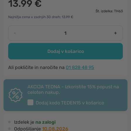
13.99 €
Št. izdelka: TH63
Najnižja cena v zadnjih 30 dneh: 13.99 €
-
+
Dodaj v košarico
Ali pokličite in naročite na
01 828 48 95
AKCIJA TEDNA - Izkoristite 15% popust na
celoten nakup.
Dodaj kodo
TEDEN15
v košarico
Izdelek je
na zalogi
Odpošiljanje
10.08.2026