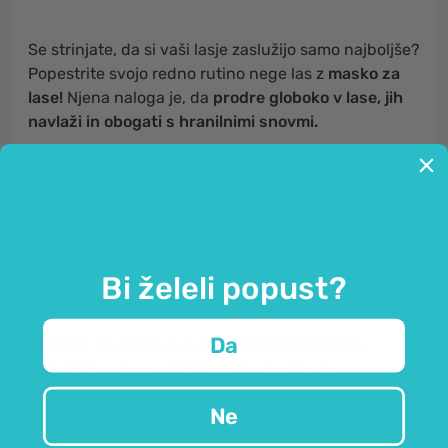
Se strinjate, da si vaši lasje zaslužijo samo najboljše?
Popestrite svojo redno rutino nege las z
masko za
lase!
Njena naloga je, da
prodre globoko v lase, jih
navlaži in obogati s hranilnimi snovmi.
Ne veste, katero masko bi izbrali? Odgovor je
preprost. Tako kot so različni naši lasje, so tudi
maske različnih tekstur. Izbrati morate tisto, ki
najbolj odgovarja vašemu tipu las.
Maska za lase z
ovsenim mlekom in medom
je idealna
za vse tipe
las.
Bi želeli popust?
Maska za lase z ovsenim mlekom in
Da
medom - za svilnato sijoče lase.
Ne
Oves je žito, bogato z beljakovinami, maščobami ter