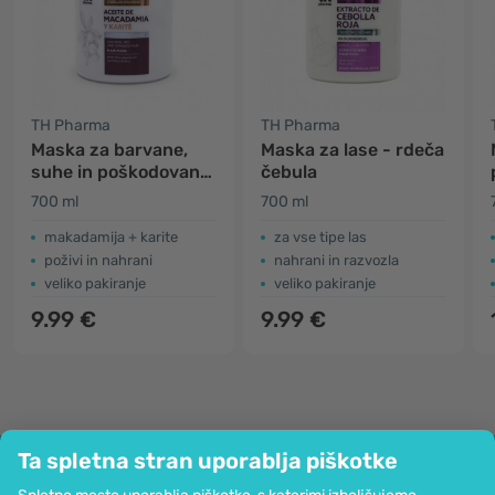
TH Pharma
TH Pharma
Maska za barvane,
Maska za lase - rdeča
suhe in poškodovane
čebula
lase
700 ml
700 ml
makadamija + karite
za vse tipe las
poživi in nahrani
nahrani in razvozla
veliko pakiranje
veliko pakiranje
9.99 €
9.99 €
Ta spletna stran uporablja piškotke
Podjetje