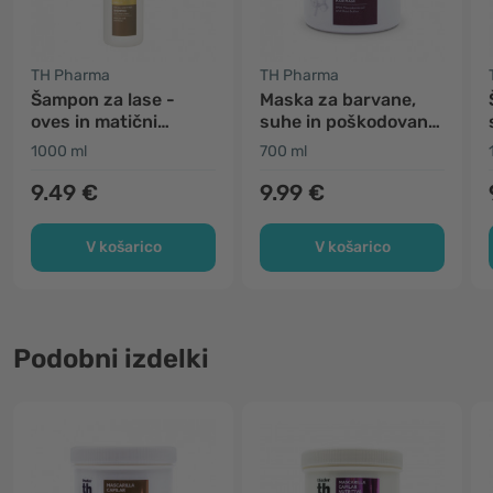
TH Pharma
TH Pharma
Šampon za lase -
Maska za barvane,
oves in matični
suhe in poškodovane
mleček
lase
1000 ml
700 ml
9.49 €
9.99 €
V košarico
V košarico
Podobni izdelki