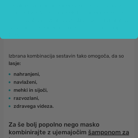
številnimi vitamini in minerali, ki pozitivno vplivajo
na naše lase. Matični mleček, ki ga imenujemo tudi
gelee royal, pa je znan po visoki vsebnosti vitaminov
B, C, D in E ter mineralov, ki še dodatno obogatijo
lase.
Izbrana kombinacija sestavin tako omogoča, da so
lasje:
nahranjeni,
navlaženi,
mehki in sijoči,
razvozlani,
zdravega videza.
Za še bolj popolno nego masko
kombinirajte z ujemajočim
šamponom za