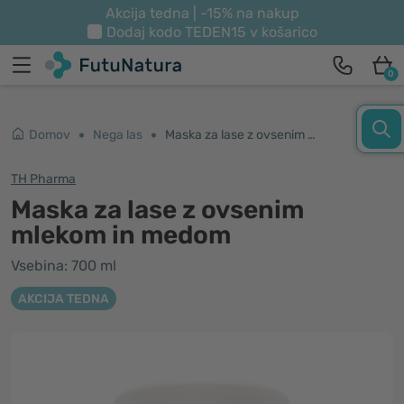
Akcija tedna | -15% na nakup
Dodaj kodo
TEDEN15
v košarico
0
Domov
Nega las
Maska za lase z ovsenim mlekom in medom
TH Pharma
Maska za lase z ovsenim
mlekom in medom
Vsebina: 700 ml
AKCIJA TEDNA