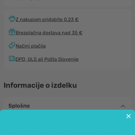
Z nakupom pridobite 0.23 €
Brezplačna dostava nad 35 €
Načini plačila
DPD, GLS ali Pošta Slovenije
Informacije o izdelku
Splošno
Medzobne ščetke - nežne
in učinkovite, ki zapolnijo