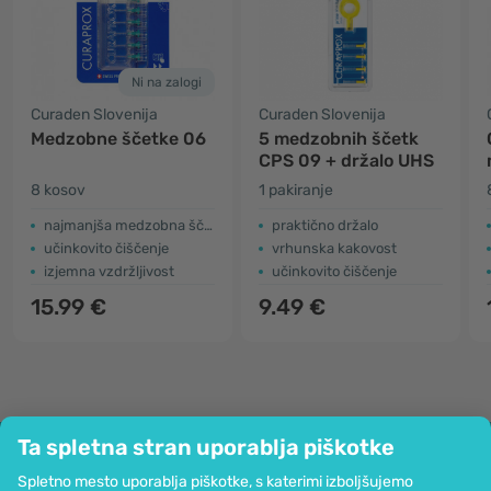
Ni na zalogi
Curaden Slovenija
Curaden Slovenija
Medzobne ščetke 06
5 medzobnih ščetk
CPS 09 + držalo UHS
8 kosov
1 pakiranje
najmanjša medzobna ščetka
praktično držalo
učinkovito čiščenje
vrhunska kakovost
izjemna vzdržljivost
učinkovito čiščenje
15.99 €
9.49 €
Ta spletna stran uporablja piškotke
Podjetje
Spletno mesto uporablja piškotke, s katerimi izboljšujemo
Informacije