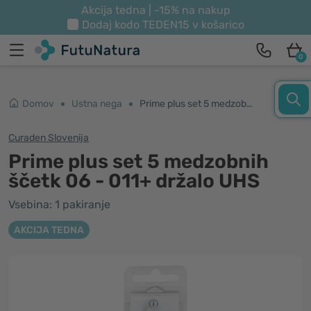
Akcija tedna | -15% na nakup
Dodaj kodo
TEDEN15
v košarico
0
Domov
Ustna nega
Prime plus set 5 medzobnih ščetk 06 - 011+ držalo UHS
Curaden Slovenija
Prime plus set 5 medzobnih
ščetk 06 - 011+ držalo UHS
Vsebina: 1 pakiranje
AKCIJA TEDNA