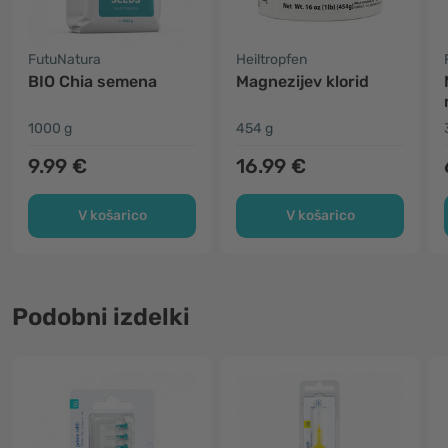
FutuNatura
Heiltropfen
BIO Chia semena
Magnezijev klorid
1000 g
454 g
9.99 €
16.99 €
V košarico
V košarico
Podobni izdelki