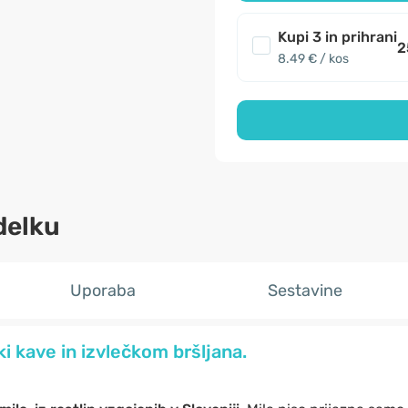
Kupi 3 in prihrani
2
8.49 € / kos
delku
Uporaba
Sestavine
i kave in izvlečkom bršljana.