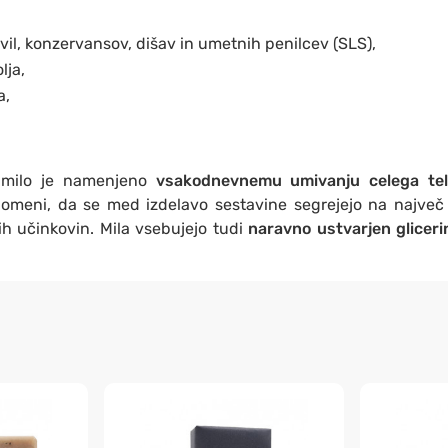
il, konzervansov, dišav in umetnih penilcev (SLS),
lja,
a,
 milo je namenjeno
vsakodnevnemu umivanju celega te
pomeni, da se med izdelavo sestavine segrejejo na največ 
ih učinkovin. Mila vsebujejo tudi
naravno ustvarjen gliceri