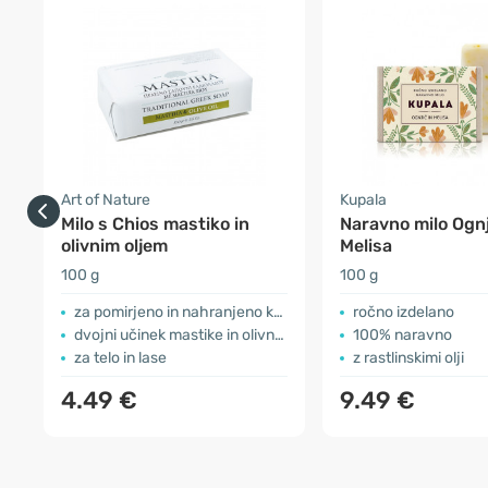
Art of Nature
Kupala
Milo s Chios mastiko in
Naravno milo Ognj
olivnim oljem
Melisa
100 g
100 g
za pomirjeno in nahranjeno kožo
ročno izdelano
dvojni učinek mastike in olivnega olja
100% naravno
za telo in lase
z rastlinskimi olji
4.49 €
9.49 €