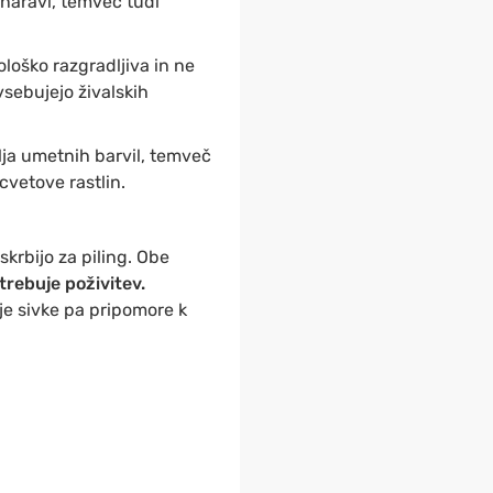
 naravi, temveč tudi
loško razgradljiva in ne
sebujejo živalskih
lja umetnih barvil, temveč
cvetove rastlin.
skrbijo za piling. Obe
trebuje poživitev.
lje sivke pa pripomore k