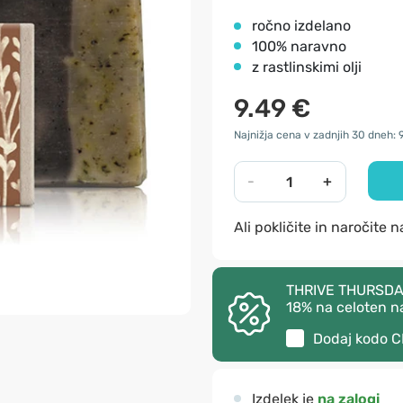
ročno izdelano
100% naravno
z rastlinskimi olji
9.49 €
Najnižja cena v zadnjih 30 dneh: 
-
+
Ali pokličite in naročite 
THRIVE THURSDAY –
18% na celoten n
Dodaj kodo
C
Izdelek je
na zalogi