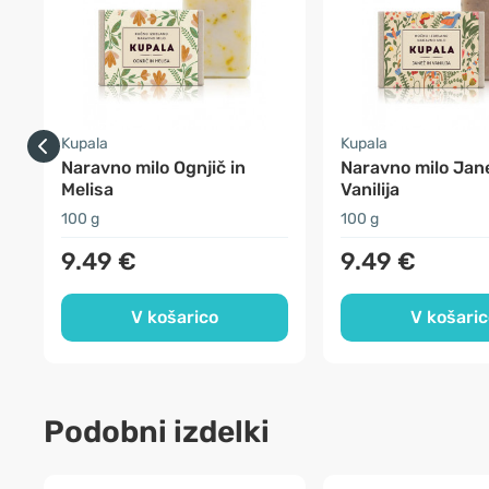
Kupala
Kupala
Naravno milo Ognjič in
Naravno milo Jane
Melisa
Vanilija
100 g
100 g
9.49 €
9.49 €
V košarico
V košaric
Podobni izdelki