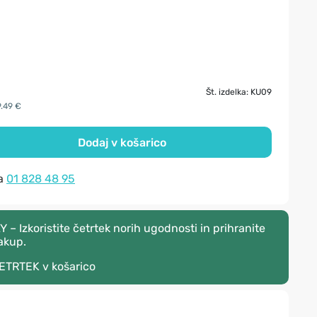
Št. izdelka: KU09
9.49 €
Dodaj v košarico
na
01 828 48 95
 Izkoristite četrtek norih ugodnosti in prihranite
akup.
ETRTEK
v košarico