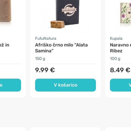
FutuNatura
Kupala
ž in
Afriško črno milo “Alata
Naravno m
Samina”
Ribez
150 g
100 g
9.99 €
8.49 €
o
V košarico
V