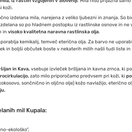
ila, iz rastlin vzgojenih v Sloveniji
. Mila niso prijazna samo
 koži.
o izdelana mila, narejena z veliko ljubezni in znanja. So bio
Izdelana so po hladnem postopku iz rastlinske osnove in ne v
n in
visoko kvalitetna naravna rastlinska olja
.
uporablja kemikalij, temveč eterična olja. Za barvo ne uporab
in boljši občutek boste v nekaterih milih našli tudi liste in 
šljan in Kava,
vsebuje izvleček bršljana in kavna zrnca, ki po
rocirkulacijo,
zato milo priporočamo predvsem pri koži, ki
po
(kokosovo, sončnično in oljčno olje) kožo navlažijo, eterično o
ju.
lanih mil Kupala:
vno-ekološko”,