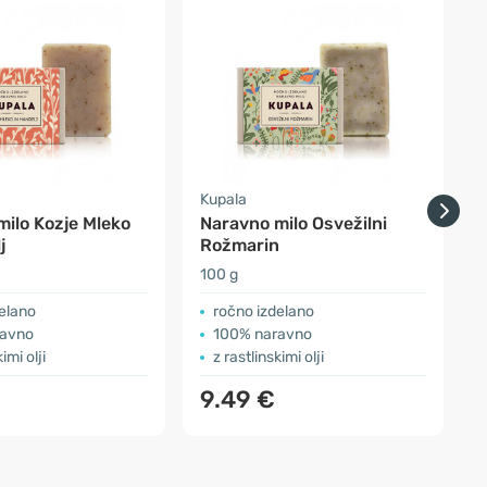
Kupala
A
ilo Kozje Mleko
Naravno milo Osvežilni
M
j
Rožmarin
100 g
9
elano
ročno izdelano
ravno
100% naravno
imi olji
z rastlinskimi olji
9.49 €