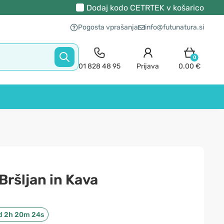
Dodaj kodo
CETRTEK
v košarico
Pogosta vprašanja
info@futunatura.si
0
01 828 48 95
Prijava
0.00 €
Bršljan in Kava
d 2h 20m 23s