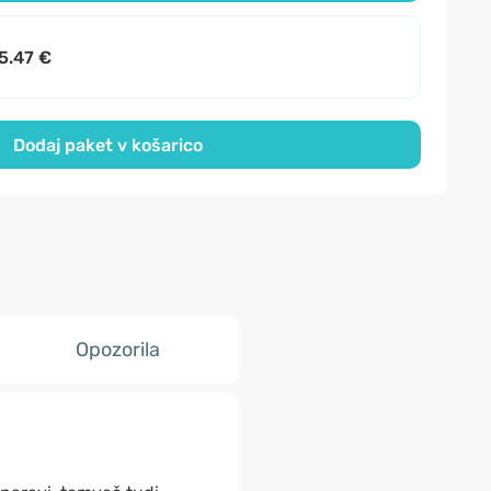
5.47 €
Dodaj paket v košarico
Opozorila