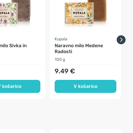
Kupala
K
ilo Sivka in
Naravno milo Medene
N
Radosti
V
100 g
1
9.49 €
 košarico
V košarico