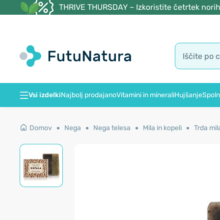
THRIVE THURSDAY – Izkoristite četrtek norih
Vsi izdelki
Najbolj prodajano
Vitamini in minerali
Hujšanje
Spoln
Domov
Nega
Nega telesa
Mila in kopeli
Trda mil