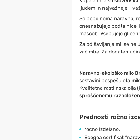
Kupala mila so
slovenska m
ljudem in najvažneje - vaši
So popolnoma naravna, ročn
onesnažujejo podtalnice. 
maščob. Vsebujejo gliceri
Za odišavljanje mil se ne 
začimbe. Za dodaten učinek 
Naravno-ekološko milo Br
sestavini pospešujeta
mik
Kvalitetna rastlinska olja 
sproščenemu razpoložen
Prednosti ročno izde
ročno izdelano,
Ecogea certifikat “nara