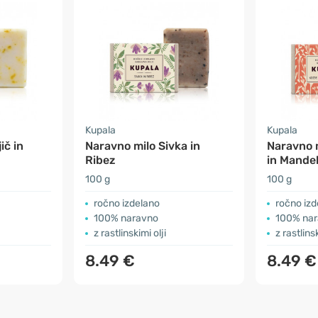
Kupala
Kupala
ič in
Naravno milo Sivka in
Naravno m
Ribez
in Mandel
100 g
100 g
ročno izdelano
ročno izd
100% naravno
100% na
z rastlinskimi olji
z rastlinsk
8.49 €
8.49 €