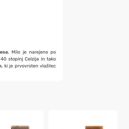
lesa.
Milo je narejeno po
40 stopinj Celzija in tako
n,
ki je prvovrsten vlažilec