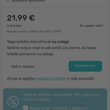
podpora spolnosti
21.99 €
0.12 €/dan
Št. izdelka: VM01
Najnižja cena v zadnjih 30 dneh: 21.99 €
Tega izdelka trenutno
ni na zalogi.
Vpišite svoj e-mail in obvestili vas bomo, ko bodo
izdelki ponovno na zalogi.
Obvesti me
Ali pa si oglejte
podobne izdelke
v naši ponudbi.
AKCIJA TEDNA - Izkoristite 15% popust na
celoten nakup.
Dodaj kodo
TEDEN15
v košarico