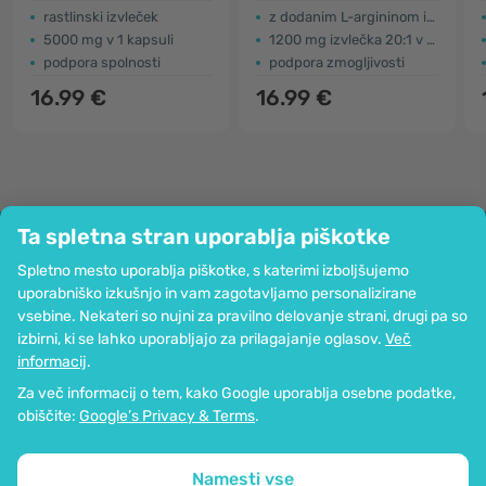
rastlinski izvleček
z dodanim L-argininom in cinkom
5000 mg v 1 kapsuli
1200 mg izvlečka 20:1 v 3 kapsulah
podpora spolnosti
podpora zmogljivosti
16.99 €
16.99 €
Ta spletna stran uporablja piškotke
Podjetje
Spletno mesto uporablja piškotke, s katerimi izboljšujemo
Informacije
uporabniško izkušnjo in vam zagotavljamo personalizirane
Pridružite se nam
vsebine. Nekateri so nujni za pravilno delovanje strani, drugi pa so
Pomoč in naročila
izbirni, ki se lahko uporabljajo za prilagajanje oglasov.
Več
informacij
.
Za več informacij o tem, kako Google uporablja osebne podatke,
Možnost kartičnega plačevanja. Zagotovljena zaščita osebnih podatkov
obiščite:
Google’s Privacy & Terms
.
preko SSL-kodiranja.
Copyright © 2012 - 2026   |   Be Healthy Group d.o.o.
Zemljevid strani
Uporaba piškotkov
Nastavitve piškotkov
Namesti vse