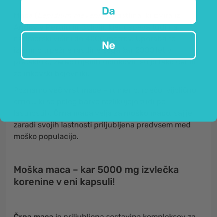
Da
Maca
(
Lepidium meyenii
) je rastlina, ki izvira iz
Andov v Peruju
in Boliviji, kjer uspeva tudi na
nadmorski višini do 4000 metrov. Uporaba te
Ne
izjemno trpežne rastline sega kar 2000 let v
preteklost, zaradi njenih učinkovin so jo tako cenili
že inkovski bojevniki.
Poznamo
več vrst mace
– rumeno, rdečo, vijolično,
črno … ki se poleg barve razlikujejo tudi po
lastnostih.
Črna maca
velja za
moško maco
, saj je
zaradi svojih lastnosti priljubljena predvsem med
moško populacijo.
Moška maca – kar 5000 mg izvlečka
korenine v eni kapsuli!
Črna maca
je priljubljena sestavina kompleksov za