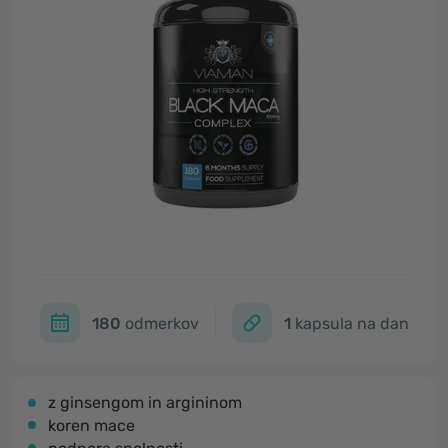
180
odmerkov
1
kapsula na dan
z ginsengom in argininom
koren mace