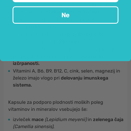
Vitamini B3, B6, B9, B12, C in magnezij prispevajo
k normalnemu
psihološkemu delovanju.
Ne
Vitamini B9, B12, cink, magnezij in železo imajo
vlogo pri
delitvi celic.
Vitamin A ima vlogo pri
specializaciji celic.
Magnezij prispeva k
delovanju mišic.
Vitamini B2, B3, B6, B9, B12, C, magnezij in železo
prispevajo k
zmanjševanju utrujenosti in
izčrpanosti.
Vitamini A, B6, B9, B12, C, cink, selen, magnezij in
železo imajo vlogo pri
delovanju imunskega
sistema.
Kapsule za podporo plodnosti moških poleg
vitaminov in mineralov vsebujejo še:
izvleček
mace
(Lepidium meyenii)
in
zelenega čaja
(Camellia sinensis)
,