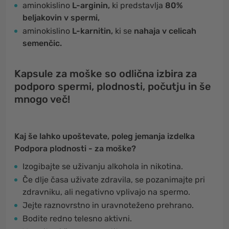
aminokislino
L-arginin,
ki predstavlja
80%
beljakovin v spermi,
aminokislino
L-karnitin,
ki se
nahaja v celicah
semenčic.
Kapsule za moške so odlična izbira za
podporo spermi, plodnosti, počutju in še
mnogo več!
Kaj še lahko upoštevate, poleg jemanja izdelka
Podpora plodnosti - za moške?
Izogibajte se uživanju alkohola in nikotina.
Če dlje časa uživate zdravila, se pozanimajte pri
zdravniku, ali negativno vplivajo na spermo.
Jejte raznovrstno in uravnoteženo prehrano.
Bodite redno telesno aktivni.