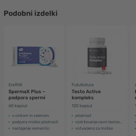
Podobni izdelki
Erefit®
FutuNatura
SpermaX Plus –
Testo Active
podpora spermi
kompleks
60 kapsul
120 kapsul
s cinkom in selenom
plodnost
podpora moške plodnosti
vzdrževanje ravni testosterona
nastajanje semenčic
ustvarjeno za moške