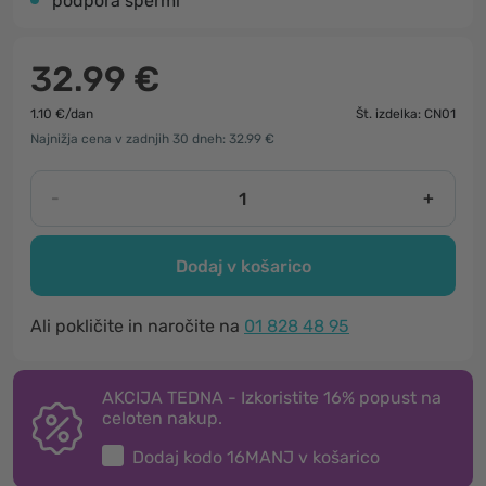
podpora spermi
32.99 €
1.10 €/dan
Št. izdelka: CN01
Najnižja cena v zadnjih 30 dneh: 32.99 €
-
+
Dodaj v košarico
Ali pokličite in naročite na
01 828 48 95
AKCIJA TEDNA - Izkoristite 16% popust na
celoten nakup.
Dodaj kodo
16MANJ
v košarico