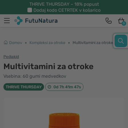
THRIVE THURSDAY – 18% popust
Dodaj kodo
CETRTEK
v košarico
0
Domov
Kompleksi za otroke
Multivitamini za otroke
Pediakid
Multivitamini za otroke
Vsebina: 60 gumi medvedkov
THRIVE THURSDAY
0d 7h 41m 46s