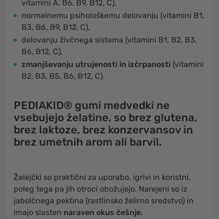
vitamini A, B6, B9, B12, C),
normalnemu psihološkemu delovanju (vitamini B1,
B3, B6, B9, B12, C),
delovanju živčnega sistema (vitamini B1, B2, B3,
B6, B12, C),
zmanjševanju utrujenosti in izčrpanosti
(vitamini
B2, B3, B5, B6, B12, C).
PEDIAKID® gumi medvedki ne
vsebujejo želatine, so brez glutena,
brez laktoze, brez konzervansov in
brez umetnih arom ali barvil.
Želejčki so praktični za uporabo, igrivi in koristni,
poleg tega pa jih otroci obožujejo. Narejeni so iz
jabolčnega pektina (rastlinsko želirno sredstvo) in
imajo slasten
naraven okus češnje.