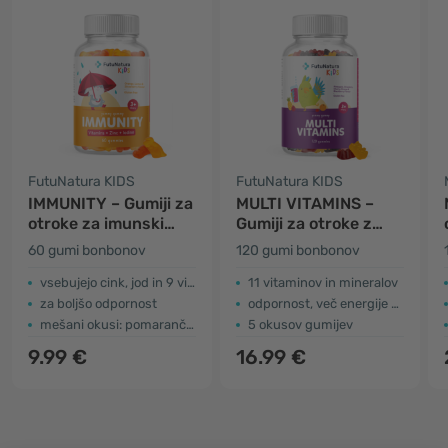
FutuNatura KIDS
FutuNatura KIDS
IMMUNITY – Gumiji za
MULTI VITAMINS –
otroke za imunski
Gumiji za otroke z
sistem
multivitamini
60 gumi bonbonov
120 gumi bonbonov
vsebujejo cink, jod in 9 vitaminov
11 vitaminov in mineralov
za boljšo odpornost
odpornost, več energije …
mešani okusi: pomaranča, limona in jagoda
5 okusov gumijev
9.99 €
16.99 €