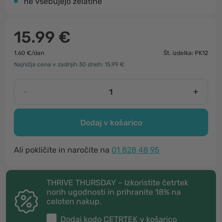
ne vsebujejo želatine
15.99 €
1.60 €/dan
Št. izdelka: PK12
Najnižja cena v zadnjih 30 dneh: 15.99 €
-
+
Dodaj v košarico
Ali pokličite in naročite na
01 828 48 95
THRIVE THURSDAY – Izkoristite četrtek
norih ugodnosti in prihranite 18% na
celoten nakup.
Dodaj kodo
CETRTEK
v košarico