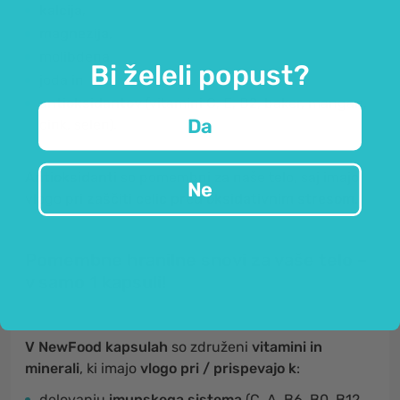
kalcija
,
magnezija
,
molibdena,
Bi želeli popust?
joda in
antioksidantov
(vitamini C, E, B2, baker, mangan,
Da
cink, selen).
Antioksidanti
so pomembni za naše telo, saj imajo
Ne
vlogo pri
zaščiti celic pred oksidativnim stresom
.
Pomembne hranilne snovi za vaše telo –
v samo 1 kapsuli!
V NewFood kapsulah
so združeni
vitamini in
minerali
, ki imajo
vlogo pri / prispevajo k
:
delovanju
imunskega sistema
(C, A, B6, B0, B12,