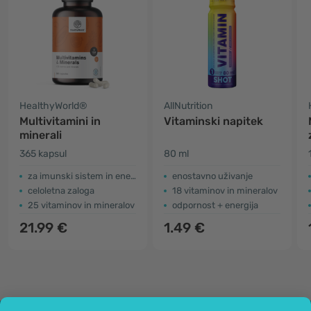
HealthyWorld®
AllNutrition
Multivitamini in
Vitaminski napitek
minerali
365 kapsul
80 ml
za imunski sistem in energijo
enostavno uživanje
celoletna zaloga
18 vitaminov in mineralov
25 vitaminov in mineralov
odpornost + energija
21.99 €
1.49 €