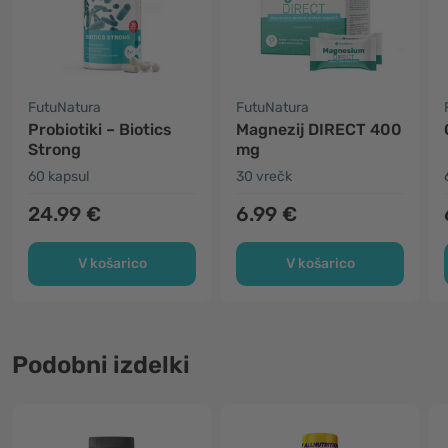
FutuNatura
FutuNatura
Probiotiki – Biotics
Magnezij DIRECT 400
Strong
mg
60 kapsul
30 vrečk
24.99 €
6.99 €
V košarico
V košarico
Podobni izdelki