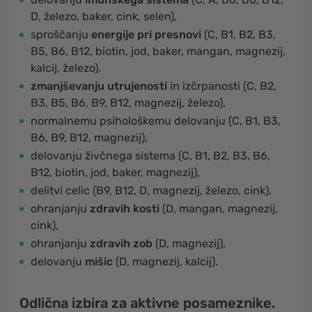
D, železo, baker, cink, selen),
sproščanju
energije pri presnovi
(C, B1, B2, B3,
B5, B6, B12, biotin, jod, baker, mangan, magnezij,
kalcij, železo),
zmanjševanju utrujenosti
in izčrpanosti (C, B2,
B3, B5, B6, B9, B12, magnezij, železo),
normalnemu psihološkemu delovanju (C, B1, B3,
B6, B9, B12, magnezij),
delovanju živčnega sistema (C, B1, B2, B3, B6,
B12, biotin, jod, baker, magnezij),
delitvi celic (B9, B12, D, magnezij, železo, cink),
ohranjanju
zdravih kosti
(D, mangan, magnezij,
cink),
ohranjanju
zdravih zob
(D, magnezij),
delovanju
mišic
(D, magnezij, kalcij).
Odlična izbira za aktivne posameznike.