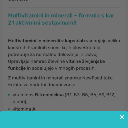
Multivitamini in minerali – formula s kar
21 aktivnimi sestavinami!
Multivitamini in minerali v kapsulah
vsebujejo veliko
koristnih hranilnih snovi, ki jih človeško telo
potrebuje za normalno delovanje in razvoj.
Opravljajo namreč številne
vitalne življenjske
funkcije
in sodelujejo v mnogih procesih.
Z multivitamini in minerali znamke NewFood tako
skrbite za dodatni dnevni vnos:
vitaminov
B-kompleksa
(B1, B3, B5, B6, B9, B12,
biotin),
vitamina
A
,
vitamina
D
,
železa
,