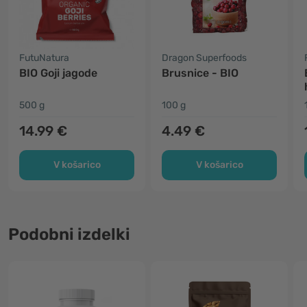
FutuNatura
Dragon Superfoods
BIO Goji jagode
Brusnice - BIO
500 g
100 g
14.99 €
4.49 €
V košarico
V košarico
Podobni izdelki