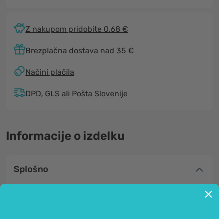
Z nakupom pridobite 0.68 €
Brezplačna dostava nad 35 €
Načini plačila
DPD, GLS ali Pošta Slovenije
Informacije o izdelku
Splošno
Bela murva - za samostojen prigrizek ali
popestritev različnih jedi.