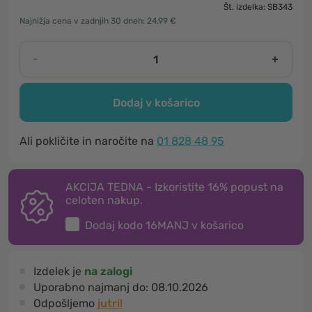
Št. izdelka: SB343
Najnižja cena v zadnjih 30 dneh: 24.99 €
-
+
Dodaj v košarico
Ali pokličite in naročite na
01 828 48 95
AKCIJA TEDNA - Izkoristite 16% popust na
celoten nakup.
Dodaj kodo
16MANJ
v košarico
Izdelek je
na zalogi
Uporabno najmanj do:
08.10.2026
Odpošljemo
jutri!