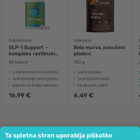
FutuNatura
Intenson
GLP-1 Support –
Bela murva, posušeni
kompleks rastlinskih
plodovi
izvlečkov s kromom
60 kapsul
150 g
z berberinom in izvlečkom bele murve
sočni plodovi
vzdrževanje ravni glukoze v krvi
za pripravo sladic
piperin za boljšo absorpcijo
za okusen zajtrk
16.99 €
6.49 €
Ta spletna stran uporablja piškotke
Podjetje