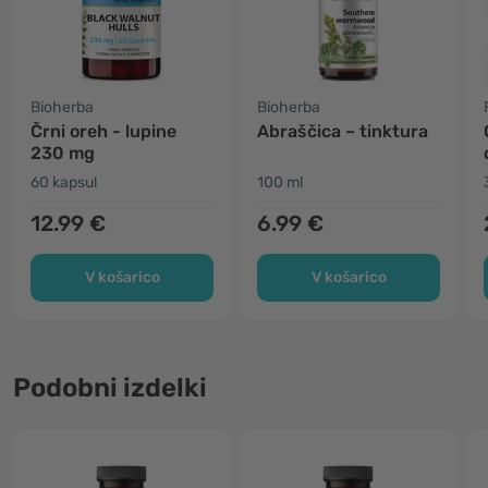
Bioherba
Bioherba
Črni oreh - lupine
Abraščica – tinktura
230 mg
60 kapsul
100 ml
12.99 €
6.99 €
V košarico
V košarico
Podobni izdelki