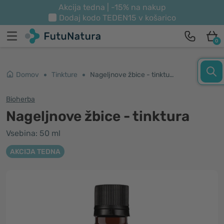
Akcija tedna | -15% na nakup
Dodaj kodo
TEDEN15
v košarico
0
Domov
Tinkture
Nageljnove žbice - tinktura
Bioherba
Nageljnove žbice - tinktura
Vsebina: 50 ml
AKCIJA TEDNA