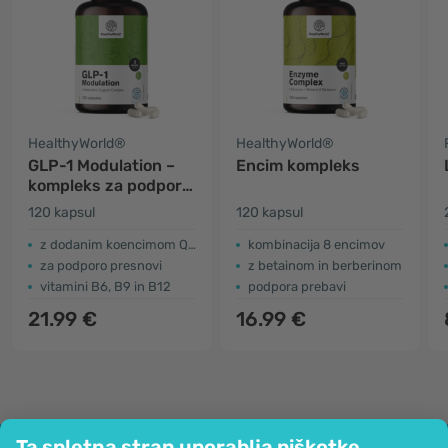
HealthyWorld®
HealthyWorld®
GLP-1 Modulation –
Encim kompleks
kompleks za podporo
metabolizmu
120 kapsul
120 kapsul
z dodanim koencimom Q10
kombinacija 8 encimov
za podporo presnovi
z betainom in berberinom
vitamini B6, B9 in B12
podpora prebavi
21.99 €
16.99 €
Ta spletna stran uporablja piškotke