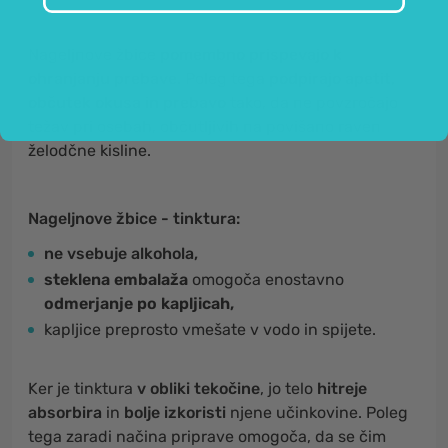
Nageljnove žbice
pomembno prispevajo k
ohranjanju prebave.
Poleg tega
podpirajo apetit,
občutek okusa in prebavo
tako, da ne povzročajo
težav pri osebah, občutljivih na povišano raven
želodčne kisline.
Nageljnove žbice - tinktura:
ne vsebuje alkohola,
steklena embalaža
omogoča enostavno
odmerjanje po kapljicah,
kapljice preprosto vmešate v vodo in spijete.
Ker je tinktura
v obliki tekočine
, jo telo
hitreje
absorbira
in
bolje izkoristi
njene učinkovine. Poleg
tega zaradi načina priprave omogoča, da se čim