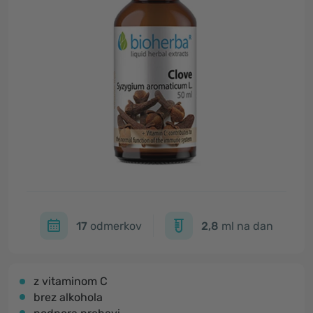
17
odmerkov
2,8
ml na dan
z vitaminom C
brez alkohola