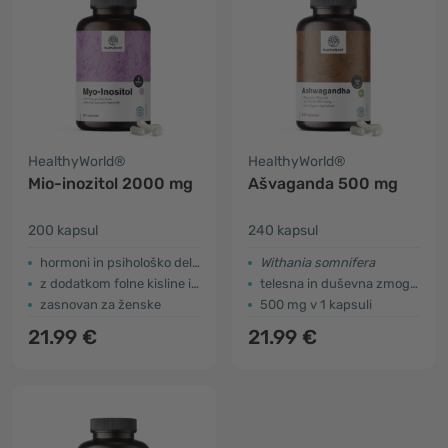
HealthyWorld®
HealthyWorld®
Mio-inozitol 2000 mg
Ašvaganda 500 mg
200 kapsul
240 kapsul
hormoni in psihološko delovanje
Withania somnifera
z dodatkom folne kisline in vitamina B6
telesna in duševna zmogljivost
zasnovan za ženske
500 mg v 1 kapsuli
21.99 €
21.99 €