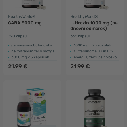
HealthyWorld®
HealthyWorld®
GABA 3000 mg
L-tirozin 1000 mg (na
dnevni odmerek)
320 kapsul
365 kapsul
gama-aminobutanojska kislina
1000 mg v 2 kapsulah
nevrotransmiter v možganih
z vitaminoma B3 in B12
3000 mg v 5 kapsulah
energija, živci, psihološko delovanje
21.99 €
21.99 €