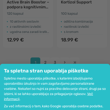
Active Brain Booster –
Kortizol Support
podpora kognitivnim
funkcijam
120 kapsul
100 kapsul
10 aktivnih sestavin
odlična kombinacija
z rastlinskimi izvlečki
rastlinski izvlečki
ugodna cena zaradi kratkega roka uporabe
s kromom
12.99 €
18.99 €
1
2
3
Ta spletna stran uporablja piškotke
Spletno mesto uporablja piškotke, s katerimi izboljšujemo
uporabniško izkušnjo in vam zagotavljamo personalizirane
vsebine. Nekateri so nujni za pravilno delovanje strani, drugi pa so
Podjetje
izbirni, ki se lahko uporabljajo za prilagajanje oglasov.
Več
Informacije
informacij
.
Pridružite se nam
Za več informacij o tem, kako Google uporablja osebne podatke,
Pomoč in naročila