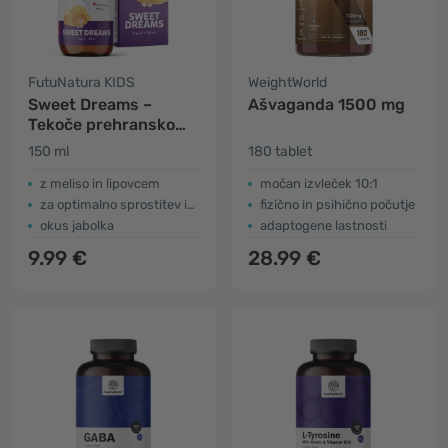
FutuNatura KIDS
WeightWorld
Sweet Dreams –
Ašvaganda 1500 mg
Tekoče prehransko
dopolnilo za otroke za
150 ml
180 tablet
spanje
z meliso in lipovcem
močan izvleček 10:1
za optimalno sprostitev in spanec
fizično in psihično počutje
okus jabolka
adaptogene lastnosti
9.99 €
28.99 €