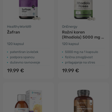
HealthyWorld®
OnEnergy
Žafran
Rožni koren
(Rhodiola) 5000 mg –
izvleček
120 kapsul
120 kapsul
patentiran izvleček
5000 mg na 1 kapsulo
podpora spancu
fizična zmogljivost
duševno ravnovesje
prilagajanje na stres
19.99 €
19.99 €