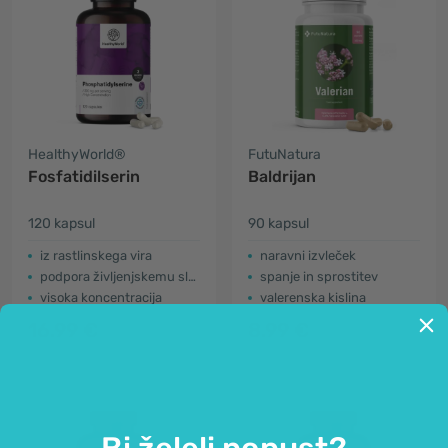
HealthyWorld®
FutuNatura
Fosfatidilserin
Baldrijan
120 kapsul
90 kapsul
iz rastlinskega vira
naravni izvleček
podpora življenjskemu slogu
spanje in sprostitev
visoka koncentracija
valerenska kislina
16.99 €
8.99 €
Bi želeli popust?