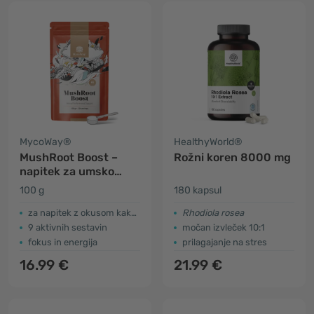
MycoWay®
HealthyWorld®
MushRoot Boost –
Rožni koren 8000 mg
napitek za umsko
zmogljivost
100 g
180 kapsul
za napitek z okusom kakava
Rhodiola rosea
9 aktivnih sestavin
močan izvleček 10:1
fokus in energija
prilagajanje na stres
16.99 €
21.99 €