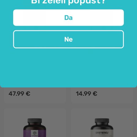
Da
Ne
OnEnergy
OnEnergy
Magnezijev L-treonat
Ašvaganda 500 mg –
Magtein® 2000 mg
izvleček 25:1
120 kapsul
180 kapsul
živčni sistem + psihološko delovanje
tradicionalna raba
patentirana oblika magnezija
Withania somnifera
visoka koncentracija
podpora telesni in duševni zmogljivosti
47.99 €
14.99 €