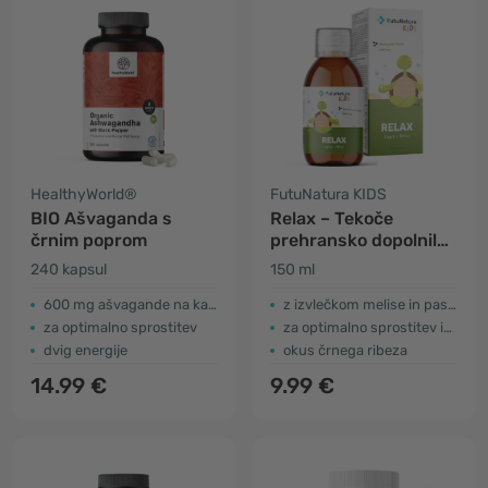
HealthyWorld®
FutuNatura KIDS
BIO Ašvaganda s
Relax – Tekoče
črnim poprom
prehransko dopolnilo
za otroke za
240 kapsul
150 ml
sprostitev
600 mg ašvagande na kapsulo
z izvlečkom melise in pasijonke
za optimalno sprostitev
za optimalno sprostitev in spanec
dvig energije
okus črnega ribeza
14.99 €
9.99 €