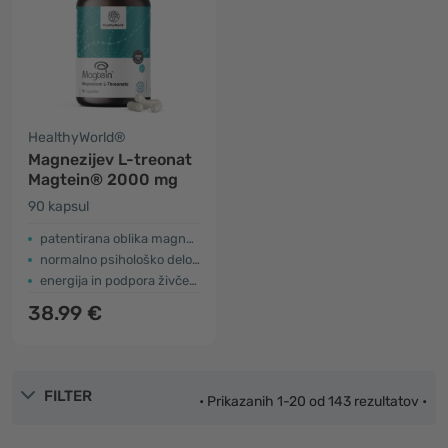
HealthyWorld®
Magnezijev L-treonat
Magtein® 2000 mg
90 kapsul
patentirana oblika magnezija
normalno psihološko delovanje
energija in podpora živčevju
38.99 €
FILTER
• Prikazanih 1-20 od 143 rezultatov •