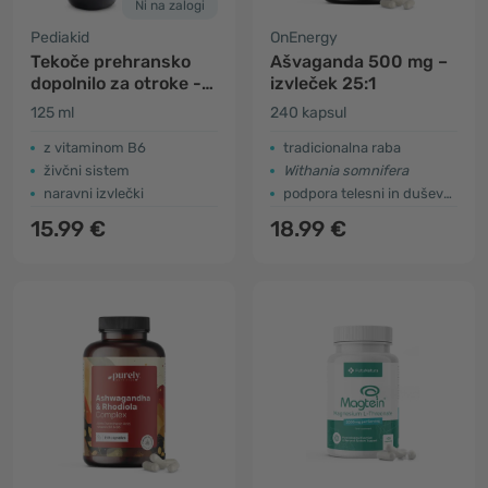
Ni na zalogi
Pediakid
OnEnergy
Tekoče prehransko
Ašvaganda 500 mg –
dopolnilo za otroke -
izvleček 25:1
pomiritev
125 ml
240 kapsul
z vitaminom B6
tradicionalna raba
živčni sistem
Withania somnifera
naravni izvlečki
podpora telesni in duševni zmogljivosti
15.99 €
18.99 €