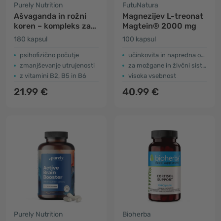
Purely Nutrition
FutuNatura
Ašvaganda in rožni
Magnezijev L-treonat
koren – kompleks za
Magtein® 2000 mg
telesno in duševno
180 kapsul
100 kapsul
zmogljivost
psihofizično počutje
učinkovita in napredna oblika
zmanjševanje utrujenosti
za možgane in živčni sistem
z vitamini B2, B5 in B6
visoka vsebnost
21.99 €
40.99 €
Purely Nutrition
Bioherba