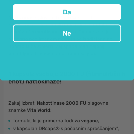
Da
Nattokinase
(slovensko
nattokinaza
, tudi
natokinaza
) je
sistemski encim
, ki se pridobiva
iz
izvlečka fermentirane soje.
Na Japonskem je
Ne
poznana pod imenom natto in se tradicionalno
uporablja že stoletja, saj spada med najbolj
priljubljene tradicionalne japonske jedi.
1 kapsula vsebuje 2000 FU (fibrinolitičnih
enot) nattokinaze!
Zakaj izbrati
Nakottinase 2000 FU
blagovne
znamke
Vita World
:
formula, ki je primerna tudi
za vegane,
v kapsulah DRcaps® s počasnim sproščanjem*,