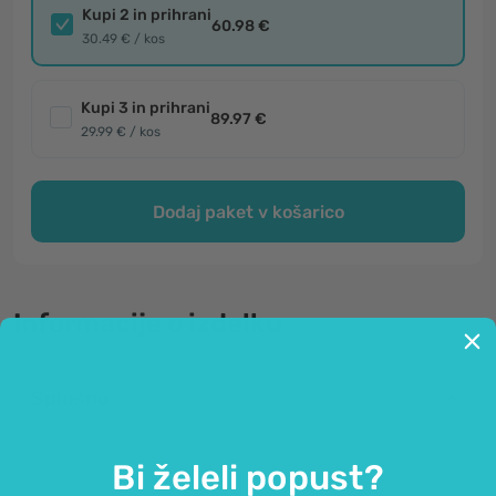
Kupi 2 in prihrani
60.98 €
30.49 € / kos
Kupi 3 in prihrani
89.97 €
29.99 € / kos
Dodaj paket v košarico
Informacije o izdelku
Splošno
Encim nattokinase v kapsulah -
Bi želeli popust?
pridobljen iz fermentirane soje.