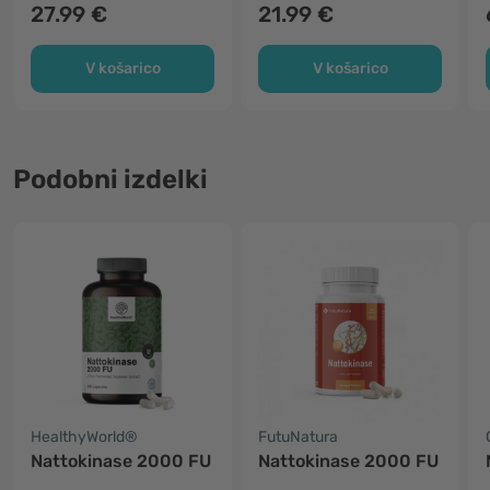
27.99 €
21.99 €
V košarico
V košarico
Podobni izdelki
HealthyWorld®
FutuNatura
Nattokinase 2000 FU
Nattokinase 2000 FU