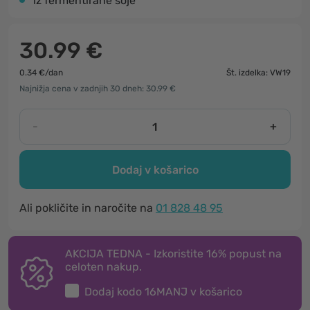
iz fermentirane soje
30.99 €
0.34 €/dan
Št. izdelka: VW19
Najnižja cena v zadnjih 30 dneh: 30.99 €
-
+
Dodaj v košarico
Ali pokličite in naročite na
01 828 48 95
AKCIJA TEDNA - Izkoristite 16% popust na
celoten nakup.
Dodaj kodo
16MANJ
v košarico