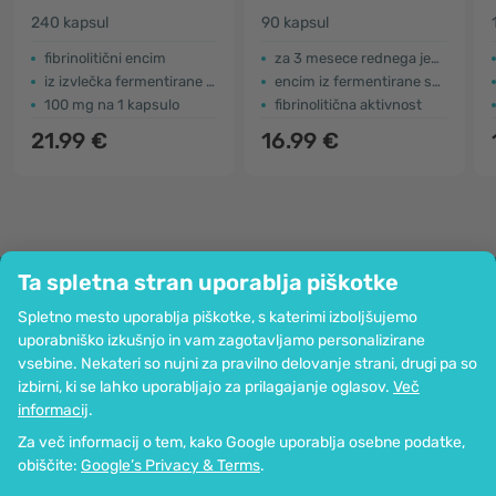
240 kapsul
90 kapsul
fibrinolitični encim
za 3 mesece rednega jemanja
iz izvlečka fermentirane soje
encim iz fermentirane soje
100 mg na 1 kapsulo
fibrinolitična aktivnost
21.99 €
16.99 €
Ta spletna stran uporablja piškotke
Podjetje
Spletno mesto uporablja piškotke, s katerimi izboljšujemo
Informacije
uporabniško izkušnjo in vam zagotavljamo personalizirane
Pridružite se nam
vsebine. Nekateri so nujni za pravilno delovanje strani, drugi pa so
Pomoč in naročila
izbirni, ki se lahko uporabljajo za prilagajanje oglasov.
Več
informacij
.
Za več informacij o tem, kako Google uporablja osebne podatke,
Možnost kartičnega plačevanja. Zagotovljena zaščita osebnih podatkov
obiščite:
Google’s Privacy & Terms
.
preko SSL-kodiranja.
Copyright © 2012 - 2026   |   Be Healthy Group d.o.o.