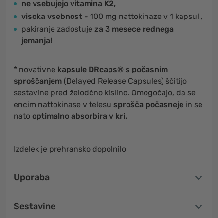
ne vsebujejo vitamina K2,
visoka vsebnost -
100 mg nattokinaze v 1 kapsuli,
pakiranje zadostuje
za 3 mesece rednega
jemanja!
*Inovativne
kapsule DRcaps® s počasnim
sproščanjem
(Delayed Release Capsules) ščitijo
sestavine pred želodčno kislino. Omogočajo, da se
encim nattokinase v telesu
sprošča počasneje
in se
nato
optimalno absorbira v kri.
Izdelek je prehransko dopolnilo.
Uporaba
Sestavine