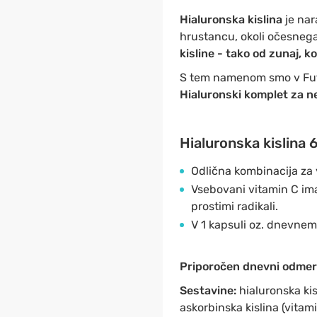
Hialuronska kislina
je nar
hrustancu, okoli očesnega
kisline - tako od zunaj, ko
S tem namenom smo v Fu
Hialuronski komplet za ne
Hialuronska kislina 
Odlična kombinacija za v
Vsebovani vitamin C ima 
prostimi radikali.
V 1 kapsuli oz. dnevnem
Priporočen dnevni odme
Sestavine:
hialuronska kis
askorbinska kislina (vitami