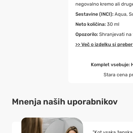
negovalno kremo ali druge
Sestavine (INCI):
Aqua, So
Neto količina:
30 ml
Opozorilo:
Shranjevati na 
>> Več o izdelku si preber
Komplet vsebuje: H
Stara cena pr
Mnenja naših uporabnikov
"Kot vsaka ženska