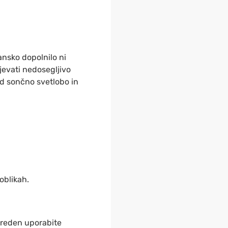
nsko dopolnilo ni
jevati nedosegljivo
ed sončno svetlobo in
 oblikah.
preden uporabite