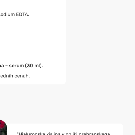
isodium EDTA.
ina
–
serum (30 ml).
 rednih cenah.
"Hialuronska kislina v obliki prehranskega