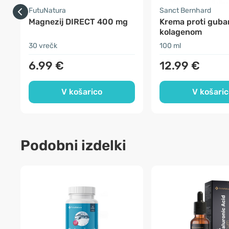
FutuNatura
Sanct Bernhard
Magnezij DIRECT 400 mg
Krema proti guba
kolagenom
30 vrečk
100 ml
6.99 €
12.99 €
V košarico
V košaric
Podobni izdelki