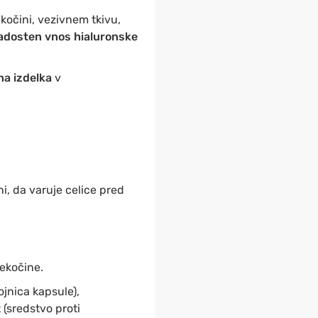
kočini, vezivnem tkivu,
adosten vnos hialuronske
na izdelka
v
i, da varuje celice pred
tekočine.
ojnica kapsule),
 (sredstvo proti