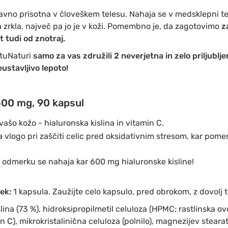
avno prisotna v človeškem telesu. Nahaja se v medsklepni te
 zrkla, največ pa jo je v koži. Pomembno je, da zagotovimo
z
t tudi od znotraj.
tuNaturi
samo za vas združili 2 neverjetna in zelo priljublje
ustavljivo lepoto!
600 mg, 90 kapsul
ašo kožo - hialuronska kislina in vitamin C.
vlogo pri zaščiti celic pred oksidativnim stresom, kar pomen
 odmerku se nahaja kar 600 mg hialuronske kisline!
rek:
1 kapsula. Zaužijte celo kapsulo, pred obrokom, z dovolj 
lina (73 %), hidroksipropilmetil celuloza (HPMC; rastlinska ov
n C), mikrokristalinična celuloza (polnilo), magnezijev stearat