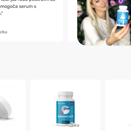
 omogoča serum s
."
stka