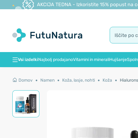
AKCIJA TEDNA - Izkoristite 15% popust na c
Vsi izdelki
Najbolj prodajano
Vitamini in minerali
Hujšanje
Spoln
Domov
Namen
Koža, lasje, nohti
Koža
Hialurons