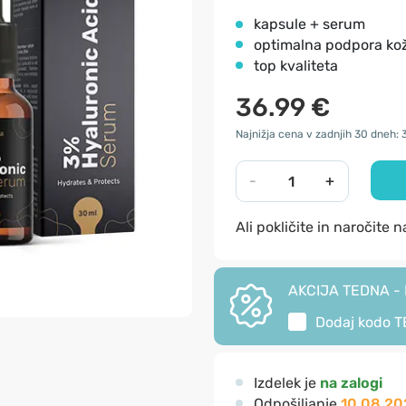
kapsule + serum
optimalna podpora kož
top kvaliteta
36.99 €
Najnižja cena v zadnjih 30 dneh: 
-
+
Ali pokličite in naročite 
AKCIJA TEDNA - I
Dodaj kodo
T
Izdelek je
na zalogi
Odpošiljanje
10.08.20