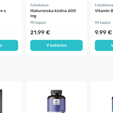
FutuNatura
FutuNatur
m s
Hialuronska kislina 600
Vitamin 
mg
90 kapsul
90 kapsul
21.99 €
9.99 €
o
V košarico
V