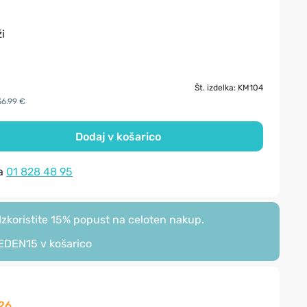
i
Št. izdelka: KM104
36.99 €
Dodaj v košarico
na
01 828 48 95
zkoristite 15% popust na celoten nakup.
EDEN15
v košarico
26