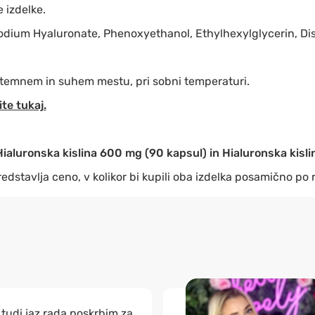
 izdelke.
dium Hyaluronate, Phenoxyethanol, Ethylhexylglycerin, D
temnem in suhem mestu, pri sobni temperaturi.
ite tukaj.
ialuronska kislina 600 mg (90 kapsul) in Hialuronska kisl
edstavlja ceno, v kolikor bi kupili oba izdelka posamično po
 tudi jaz rada poskrbim za