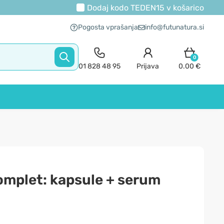
Dodaj kodo
TEDEN15
v košarico
Pogosta vprašanja
info@futunatura.si
0
01 828 48 95
Prijava
0.00 €
omplet: kapsule + serum