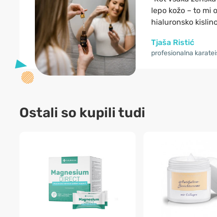
lepo kožo – to mi
hialuronsko kislino
Tjaša Ristić
profesionalna karatei
Ostali so kupili tudi