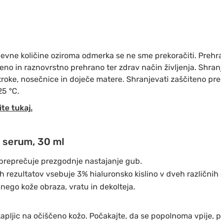
vne količine oziroma odmerka se ne sme prekoračiti. Prehra
no in raznovrstno prehrano ter zdrav način življenja. Shran
troke, nosečnice in doječe matere. Shranjevati zaščiteno pr
25 °C.
ite tukaj.
– serum, 30 ml
 preprečuje prezgodnje nastajanje gub.
h rezultatov vsebuje 3% hialuronsko kislino v dveh različnih
 nego kože obraza, vratu in dekolteja.
apljic na očiščeno kožo. Počakajte, da se popolnoma vpije, 