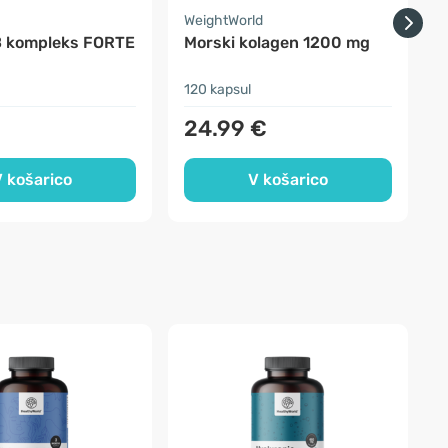
a
WeightWorld
F
B kompleks FORTE
Morski kolagen 1200 mg
S
120 kapsul
3
24.99 €
 košarico
V košarico