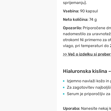
sprijemanju).
Vsebina:
90 kapsul
Neto količina:
74 g
Opozorilo:
Priporočene dne
nadomestilo za uravnoteže
otrokom! Ni primerno za o
vlago, pri temperaturi do 
>> Več o izdelku si preber
Hialuronska kislina 
Izjemno navlaži kožo in
Za zagotovitev najboljši
Serum je priporočljiv za
Uporaba:
Nanesite nekaj k