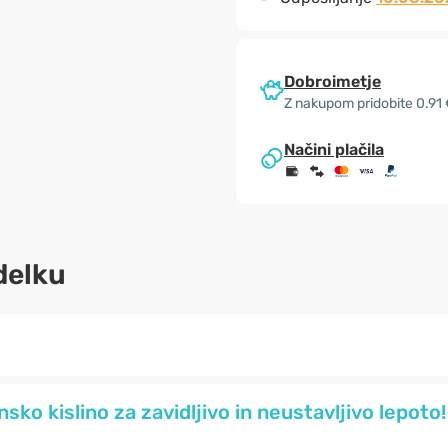
Dobroimetje
Z nakupom pridobite 0.91
Načini plačila
delku
sko kislino za zavidljivo in neustavljivo lepoto!