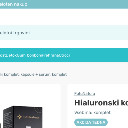
eloten nakup.
ost
Detox
Gumi bonboni
Prehrana
Otroci
ki komplet: kapsule + serum, komplet
FutuNatura
Hialuronski k
Vsebina: komplet
AKCIJA TEDNA