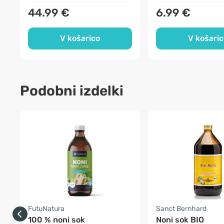
44.99 €
6.99 €
V košarico
V košaric
Podobni izdelki
FutuNatura
Sanct Bernhard
100 % noni sok
Noni sok BIO