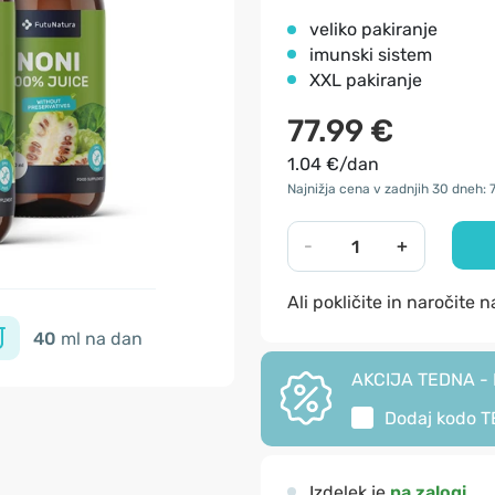
veliko pakiranje
imunski sistem
XXL pakiranje
77.99 €
1.04 €/dan
Najnižja cena v zadnjih 30 dneh: 
-
+
Ali pokličite in naročite 
40
ml na dan
AKCIJA TEDNA - I
Dodaj kodo
T
Izdelek je
na zalogi