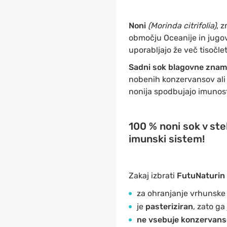
Noni
(Morinda citrifolia)
, 
območju Oceanije in jugo
uporabljajo že več tisočleti
Sadni sok blagovne zna
nobenih konzervansov ali
nonija spodbujajo imunost
100 % noni sok v ste
imunski sistem!
Zakaj izbrati
FutuNaturin 
za ohranjanje vrhunske 
je
pasteriziran
, zato ga
ne vsebuje konzervans