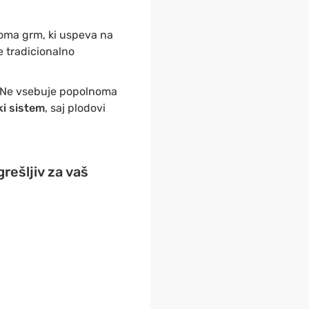
oma grm, ki uspeva na
e tradicionalno
e. Ne vsebuje popolnoma
ki sistem
, saj plodovi
rešljiv za vaš