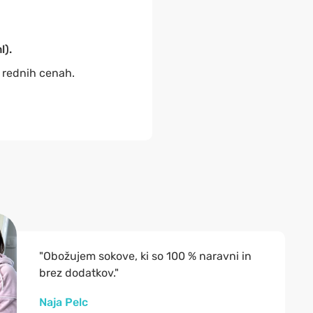
l).
o rednih cenah.
"Obožujem sokove, ki so 100 % naravni in
brez dodatkov."
Naja Pelc