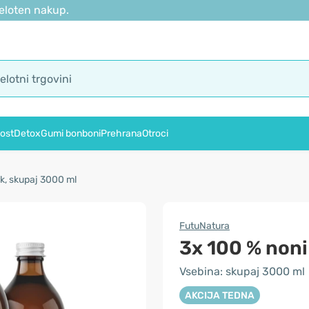
eloten nakup.
ost
Detox
Gumi bonboni
Prehrana
Otroci
k, skupaj 3000 ml
FutuNatura
3x 100 % noni
Vsebina: skupaj 3000 ml
AKCIJA TEDNA