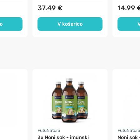
37.49 €
14.99 
o
V košarico
V
FutuNatura
FutuNatur
3x Noni sok - imunski
Noni sok 