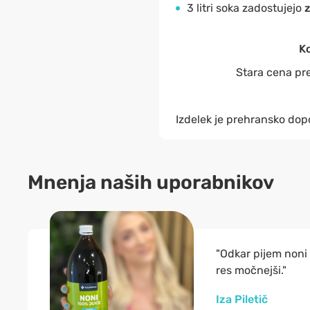
3 litri soka zadostujejo
z
Ko
Stara cena pre
Izdelek je prehransko dopo
Mnenja naših uporabnikov
"Odkar pijem noni 
res močnejši."
Iza Piletič