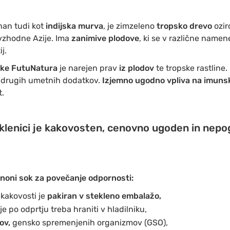
znan tudi kot
indijska murva
, je zimzeleno
tropsko drevo
ozir
vzhodne Azije. Ima
zanimive plodove
, ki se v različne namen
j.
mke FutuNatura
je narejen prav
iz plodov
te tropske rastlin
 drugih umetnih dodatkov.
Izjemno ugodno vpliva na imuns
.
klenici je kakovosten, cenovno ugoden in nepog
noni sok za povečanje odpornosti:
kakovosti je
pakiran v stekleno embalažo,
 je po odprtju treba hraniti v hladilniku,
ov,
gensko spremenjenih organizmov (GSO),