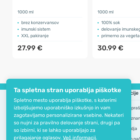
1000 ml
1000 ml
brez konzervansov
100% sok
imunski sistem
delovanje imunske
XXL pakiranje
primerno za vegeta
27.99 €
30.99 €
Ta spletna stran uporablja piškotke
Podjetje
Informacije
Spletno mesto uporablja piškotke, s katerimi
izboljšujemo uporabniško izkušnjo in vam
EKO certifikat
Pogosta vpraš
zagotavljamo personalizirane vsebine. Nekateri
Kontakt
Blagovne zna
so nujni za pravilno delovanje strani, drugi pa
O podjetju
GDPR Orodja
so izbirni, ki se lahko uporabljajo za
prilagajanje oglasov.
Več informacij
.
Dostava in nači