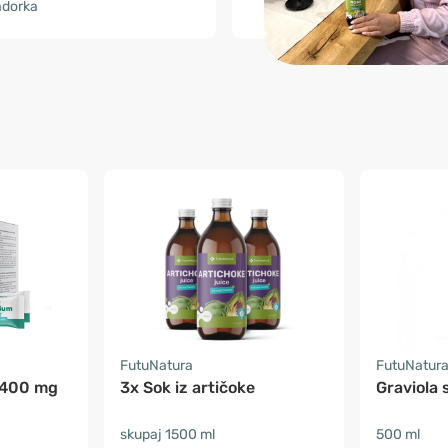
adorka
FutuNatura
FutuNatur
 400 mg
3x Sok iz artičoke
Graviola 
skupaj 1500 ml
500 ml