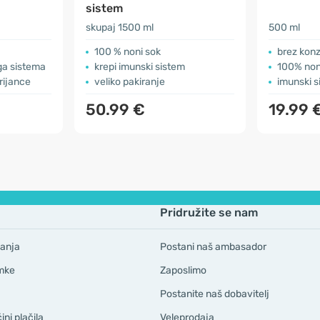
sistem
skupaj 1500 ml
500 ml
100 % noni sok
brez kon
ga sistema
krepi imunski sistem
100% non
rijance
veliko pakiranje
imunski s
50.99 €
19.99 
Pridružite se nam
anja
Postani naš ambasador
mke
Zaposlimo
Postanite naš dobavitelj
ni plačila
Veleprodaja