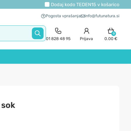
Dodaj kodo
TEDEN15
v košarico
Pogosta vprašanja
info@futunatura.si
0
01 828 48 95
Prijava
0.00 €
 sok