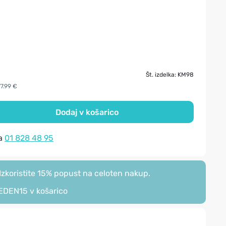
Št. izdelka: KM98
77.99 €
Dodaj v košarico
na
01 828 48 95
zkoristite 15% popust na celoten nakup.
EDEN15
v košarico