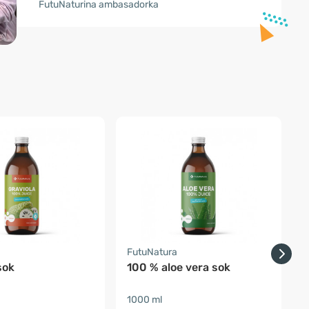
FutuNaturina ambasadorka
a
FutuNatura
F
sok
100 % aloe vera sok
O
1000 ml
2