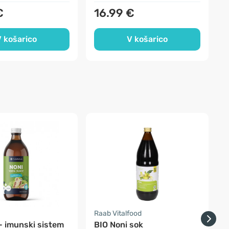
€
16.99 €
 košarico
V košarico
a
Raab Vitalfood
F
- imunski sistem
BIO Noni sok
3