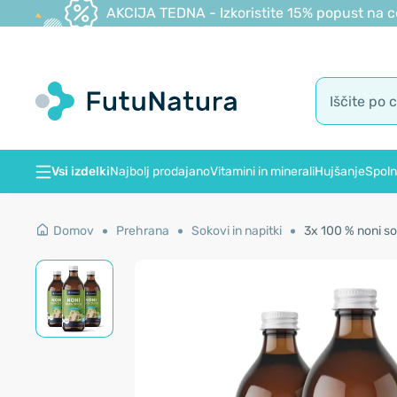
AKCIJA TEDNA - Izkoristite 15% popust na c
Vsi izdelki
Najbolj prodajano
Vitamini in minerali
Hujšanje
Spoln
Domov
Prehrana
Sokovi in napitki
3x 100 % noni so