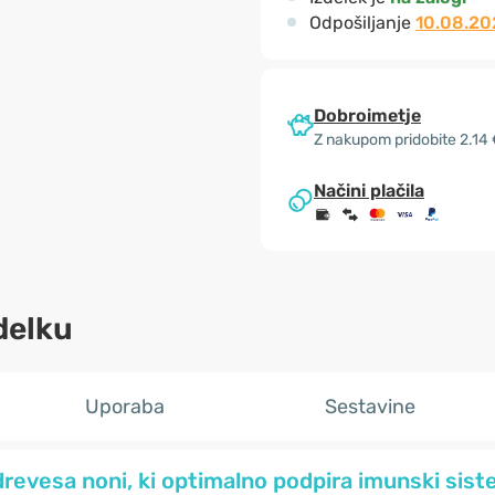
Odpošiljanje
10.08.20
Dobroimetje
Z nakupom pridobite 2.14
Načini plačila
delku
Uporaba
Sestavine
drevesa noni, ki optimalno podpira imunski sist