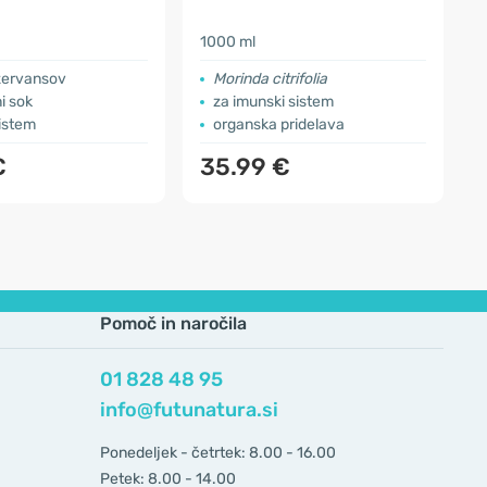
1000 ml
s
zervansov
Morinda citrifolia
i sok
za imunski sistem
istem
organska pridelava
€
35.99 €
Pomoč in naročila
01 828 48 95
info@futunatura.si
Ponedeljek - četrtek: 8.00 - 16.00
Petek: 8.00 - 14.00