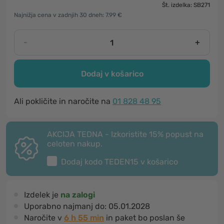
Št. izdelka: SB271
Najnižja cena v zadnjih 30 dneh: 7.99 €
-
+
Dodaj v košarico
Ali pokličite in naročite na
01 828 48 95
AKCIJA TEDNA - Izkoristite 15% popust na
celoten nakup.
Dodaj kodo
TEDEN15
v košarico
Izdelek je
na zalogi
Uporabno najmanj do:
05.01.2028
Naročite v
6 h 55 min
in paket bo poslan še