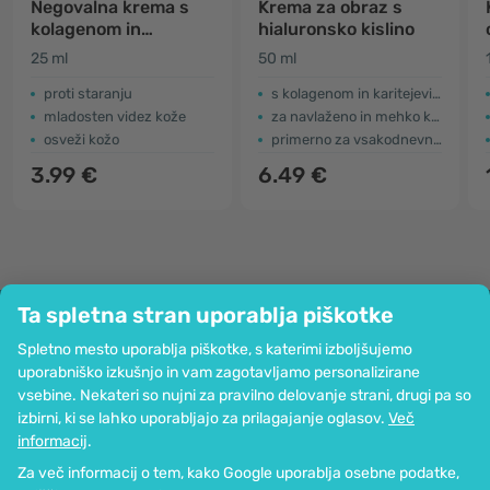
Negovalna krema s
Krema za obraz s
kolagenom in
hialuronsko kislino
karotinom
25 ml
50 ml
proti staranju
s kolagenom in karitejevim maslom
mladosten videz kože
za navlaženo in mehko kožo
osveži kožo
primerno za vsakodnevno uporabo
3.99 €
6.49 €
Ta spletna stran uporablja piškotke
Podjetje
Spletno mesto uporablja piškotke, s katerimi izboljšujemo
Informacije
uporabniško izkušnjo in vam zagotavljamo personalizirane
Pridružite se nam
vsebine. Nekateri so nujni za pravilno delovanje strani, drugi pa so
Pomoč in naročila
izbirni, ki se lahko uporabljajo za prilagajanje oglasov.
Več
informacij
.
Za več informacij o tem, kako Google uporablja osebne podatke,