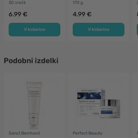
30 vrečk
170 g
6.99 €
4.99 €
V košarico
V košarico
Podobni izdelki
Sanct Bernhard
Perfect Beauty