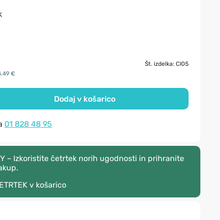
k
Št. izdelka: CI05
4.49 €
Dodaj v košarico
na
01 828 48 95
 Izkoristite četrtek norih ugodnosti in prihranite
akup.
ETRTEK
v košarico