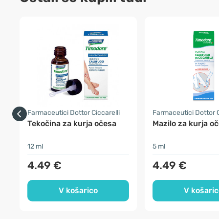
Farmaceutici Dottor Ciccarelli
Farmaceutici Dottor C
Tekočina za kurja očesa
Mazilo za kurja o
12 ml
5 ml
4.49 €
4.49 €
V košarico
V košaric