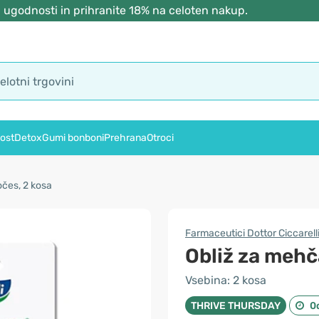
 ugodnosti in prihranite 18% na celoten nakup.
ost
Detox
Gumi bonboni
Prehrana
Otroci
očes, 2 kosa
Farmaceutici Dottor Ciccarell
Obliž za mehč
Vsebina: 2 kosa
THRIVE THURSDAY
0