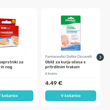
Farmaceutici Dottor Ciccarelli
F
naprstniki za
Obliž za kurja očesa s
 in nog
pritrdilnim trakom
6 kosov
3
4.49 €
 košarico
V košarico