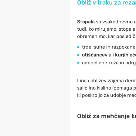
Obliž v traku za rez
Stopala
so vsakodnevno i
tudi, ko mirujemo, stopala
obremenimo, kar posledič
trde, suhe in razpokane
otiščancev
ali
kurjih oč
odebeljene kože in odrg
Linija obližev zajema der
salicilno kislino (pomaga 
ki poskrbijo za udobje med
Obliž za mehčanje k