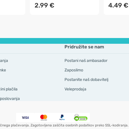
2.99 €
4.49 €
Pridružite se nam
anja
Postani naš ambasador
mke
Zaposlimo
Postanite naš dobavitelj
ni plačila
Veleprodaja
 poslovanja
čnega plačevanja. Zagotovljena zaščita osebnih podatkov preko SSL-kodiranja.