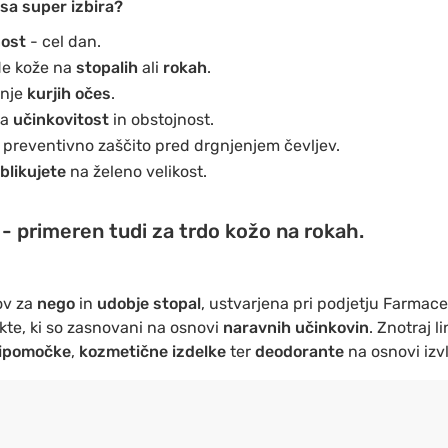
esa super izbira?
nost
- cel dan.
de kože na
stopalih
ali
rokah
.
anje
kurjih očes
.
na
učinkovitost
in obstojnost.
 preventivno zaščito pred drgnjenjem čevljev.
blikujete
na želeno velikost.
- primeren tudi za trdo kožo na rokah.
kov za
nego
in
udobje stopal
, ustvarjena pri podjetju Farmaceu
te, ki so zasnovani na osnovi
naravnih učinkovin
. Znotraj l
ripomočke
,
kozmetične izdelke
ter
deodorante
na osnovi izv