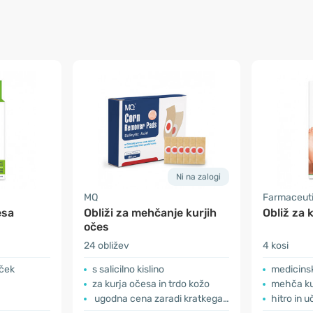
Ni na zalogi
MQ
Farmaceutic
esa
Obliži za mehčanje kurjih
Obliž za 
očes
24 obližev
4 kosi
oček
s salicilno kislino
medicins
za kurja očesa in trdo kožo
mehča ku
ugodna cena zaradi kratkega roka uporabe
hitro in 