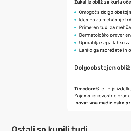
Zakaj je obliž za kurja oč
Omogoča
dolgo obstoj
Idealno za mehčanje tr
Primeren tudi za mehč
Dermatološko preverje
Uporablja sega lahko za
Lahko ga
razrežete
in
o
Dolgoobstojen obliž 
Timodore®
je linija izdel
Zajema kakovostne produk
inovativne medicinske p
Ostali so kupili tudi