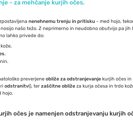
anje - za mehčanje kurjih očes.
zpostavljena
nenehnemu trenju in pritisku
- med hojo, teko
 nosijo našo težo. Z neprimerno in neudobno obutvijo pa jih 
no lahko privede do:
 kože,
es
,
nin.
matološko preverjene
obliže za odstranjevanje
kurjih očes in
pri
odstranitvi
), ter
zaščitne obliže
za kurja očesa in trdo kožo
 hojo.
urjih očes je namenjen odstranjevanju kurjih o