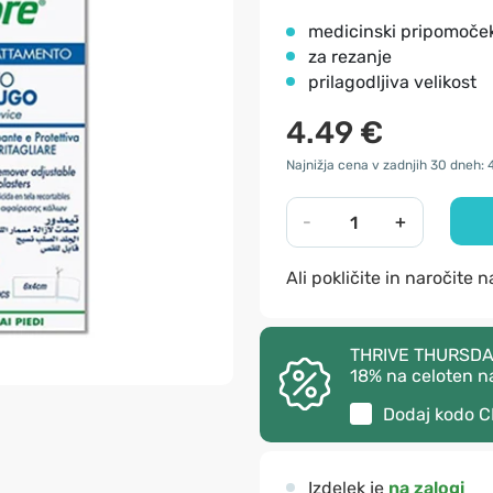
medicinski pripomoče
za rezanje
prilagodljiva velikost
4.49 €
Najnižja cena v zadnjih 30 dneh: 
-
+
Ali pokličite in naročite 
THRIVE THURSDAY –
18% na celoten n
Dodaj kodo
C
Izdelek je
na zalogi