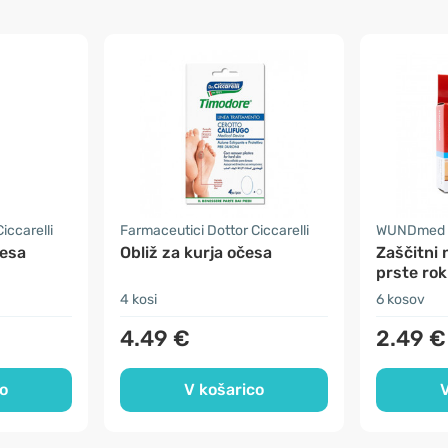
iccarelli
Farmaceutici Dottor Ciccarelli
WUNDmed
česa
Obliž za kurja očesa
Zaščitni 
prste rok
4 kosi
6 kosov
4.49 €
2.49 €
o
V košarico
V