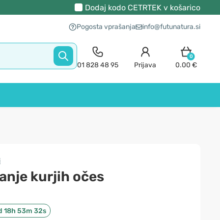
Dodaj kodo
CETRTEK
v košarico
Pogosta vprašanja
info@futunatura.si
0
01 828 48 95
Prijava
0.00 €
i
anje kurjih očes
d 18h 53m 32s