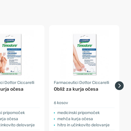
i Dottor Ciccarelli
Farmaceutici Dottor Ciccarelli
F
kurja očesa
Obliž za kurja očesa
O
p
6 kosov
6
ki pripomoček
medicinski pripomoček
rja očesa
mehča kurja očesa
učinkovito delovanje
hitro in učinkovito delovanje