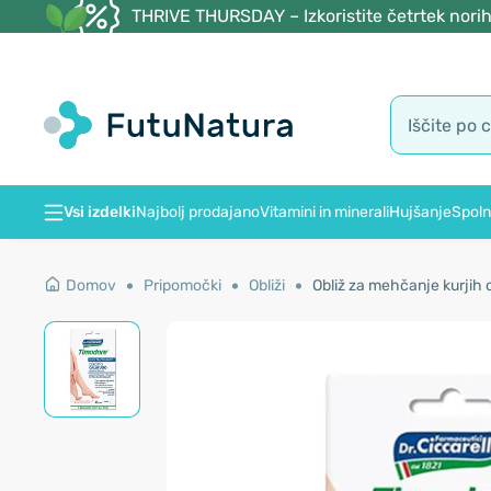
THRIVE THURSDAY – Izkoristite četrtek norih
Vsi izdelki
Najbolj prodajano
Vitamini in minerali
Hujšanje
Spoln
Domov
Pripomočki
Obliži
Obliž za mehčanje kurjih 