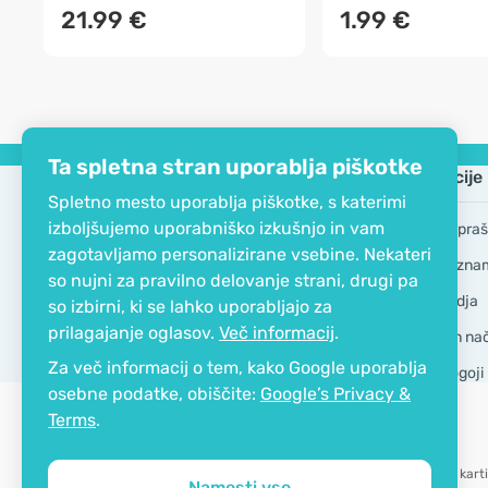
21.99 €
1.99 €
Ta spletna stran uporablja piškotke
Podjetje
Informacije
Spletno mesto uporablja piškotke, s katerimi
izboljšujemo uporabniško izkušnjo in vam
EKO certifikat
Pogosta vpraš
zagotavljamo personalizirane vsebine. Nekateri
Kontakt
Blagovne zna
so nujni za pravilno delovanje strani, drugi pa
O podjetju
GDPR Orodja
so izbirni, ki se lahko uporabljajo za
prilagajanje oglasov.
Več informacij
.
Dostava in nači
Za več informacij o tem, kako Google uporablja
Splošni pogoji
osebne podatke, obiščite:
Google’s Privacy &
Terms
.
Možnost karti
Namesti vse