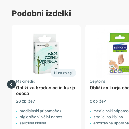
Podobni izdelki
Ni na zalogi
Maxmedix
Septona
Obliži za bradavice in kurja
Obliži za kurja oč
očesa
28 obližev
6 obližev
medicinski pripomoček
medicinski pripom
higieničen in čist nanos
s salicilno kislino
salicilna kislina
enostavna uporaba