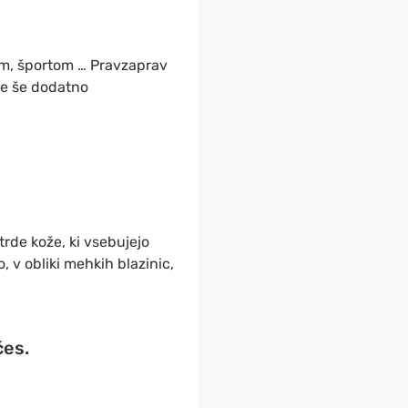
m, športom … Pravzaprav
le še dodatno
 trde kože, ki vsebujejo
, v obliki mehkih blazinic,
čes.