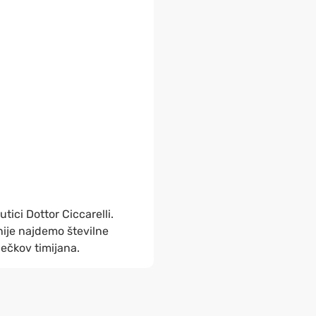
tici Dottor Ciccarelli.
inije najdemo številne
lečkov timijana.