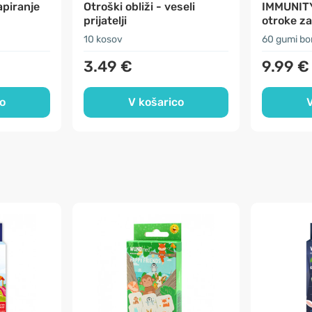
apiranje
Otroški obliži - veseli
IMMUNITY
prijatelji
otroke za
10 kosov
60 gumi b
3.49 €
9.99 €
o
V košarico
V