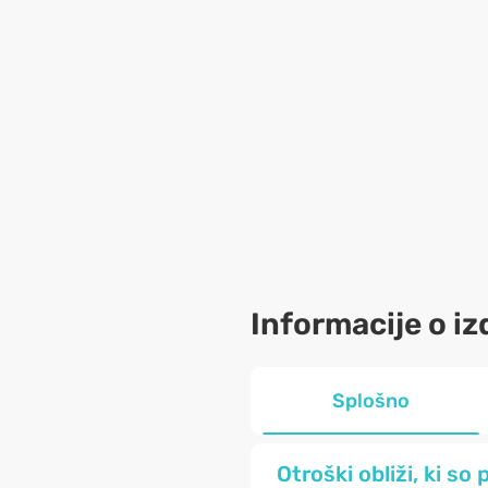
Informacije o iz
Splošno
Otroški obliži, ki so