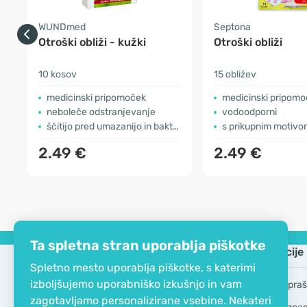
WUNDmed
Septona
Otroški obliži - kužki
Otroški obliži
10 kosov
15 obližev
medicinski pripomoček
medicinski pripom
neboleče odstranjevanje
vodoodporni
ščitijo pred umazanijo in bakterijami
s prikupnim motiv
2.49 €
2.49 €
Ta spletna stran uporablja piškotke
Podjetje
Informacije
Spletno mesto uporablja piškotke, s katerimi
izboljšujemo uporabniško izkušnjo in vam
EKO certifikat
Pogosta vpraš
zagotavljamo personalizirane vsebine. Nekateri