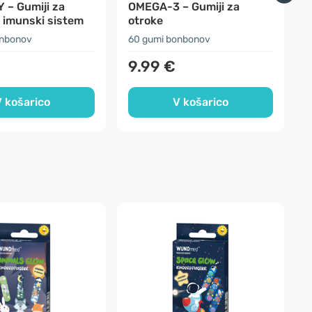
 – Gumiji za
OMEGA-3 – Gumiji za
 imunski sistem
otroke
o
onbonov
60 gumi bonbonov
5
9.99 €
 košarico
V košarico