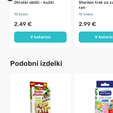
Otroški obliži - kužki
Sterilen trak za z
ran
10 kosov
10 trakov
2.49 €
2.99 €
V košarico
V košaric
Podobni izdelki