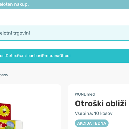
eloten nakup.
ost
Detox
Gumi bonboni
Prehrana
Otroci
kosov
WUNDmed
Otroški obliži
Vsebina: 10 kosov
AKCIJA TEDNA