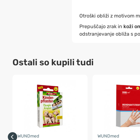
Otroški obliži z motivom 
Prepuščajo zrak in
koži o
odstranjevanje obliža s p
Ostali so kupili tudi
WUNDmed
WUNDmed