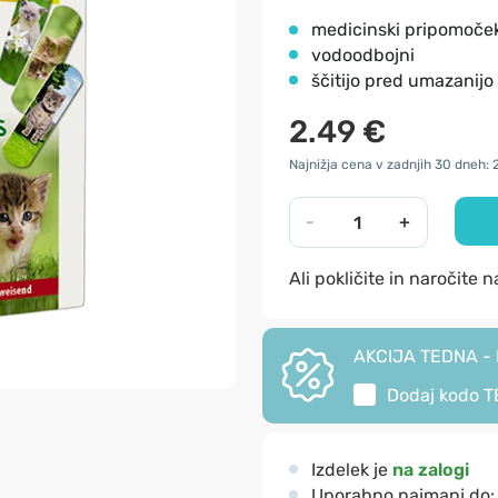
medicinski pripomoče
vodoodbojni
ščitijo pred umazanijo 
2.49 €
Najnižja cena v zadnjih 30 dneh: 
-
+
Ali pokličite in naročite 
AKCIJA TEDNA - I
Dodaj kodo
T
Izdelek je
na zalogi
Uporabno najmanj do