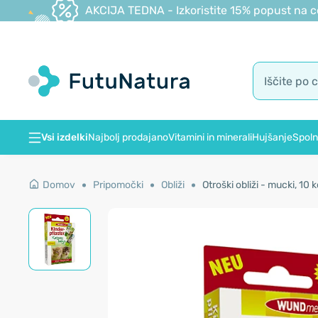
AKCIJA TEDNA - Izkoristite 15% popust na c
Vsi izdelki
Najbolj prodajano
Vitamini in minerali
Hujšanje
Spoln
Domov
Pripomočki
Obliži
Otroški obliži - mucki, 10 