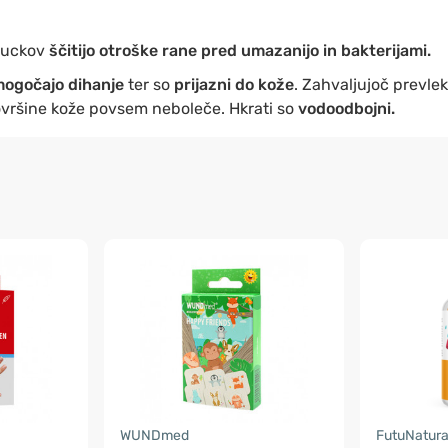
muckov
ščitijo otroške rane pred umazanijo in bakterijami.
mogočajo dihanje
ter so
prijazni do kože
. Zahvaljujoč prevlek
ovršine kože povsem neboleče. Hkrati so
vodoodbojni.
WUNDmed
FutuNatura