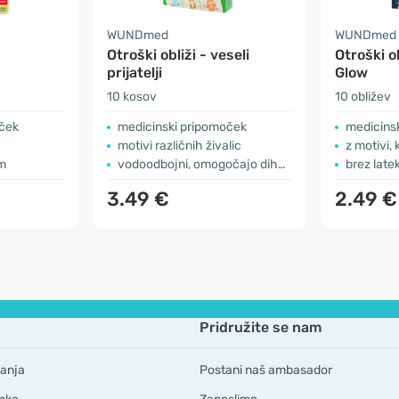
WUNDmed
WUNDmed
Otroški obliži - veseli
Otroški o
prijatelji
Glow
10 kosov
10 obližev
oček
medicinski pripomoček
medicins
motivi različnih živalic
z motivi, 
om
vodoodbojni, omogočajo dihanje kože
brez late
3.49 €
2.49 €
Pridružite se nam
anja
Postani naš ambasador