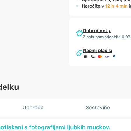
Naročite v
12 h 4 min
i
Dobroimetje
Z nakupom pridobite 0.07
Načini plačila
delku
Uporaba
Sestavine
 potiskani s fotografijami ljubkih muckov.