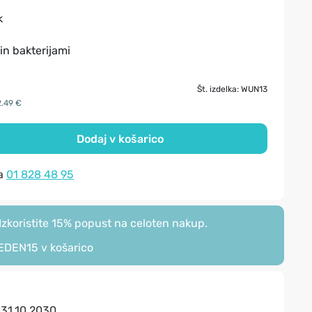
k
in bakterijami
Št. izdelka: WUN13
2.49 €
Dodaj v košarico
na
01 828 48 95
zkoristite 15% popust na celoten nakup.
EDEN15
v košarico
:
31.10.2030