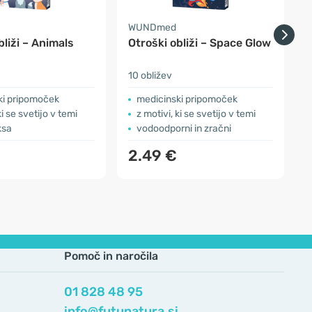
WUNDmed
bliži – Animals
Otroški obliži – Space Glow
S
10 obližev
1
ki pripomoček
medicinski pripomoček
ki se svetijo v temi
z motivi, ki se svetijo v temi
ksa
vodoodporni in zračni
2.49 €
Pomoč in naročila
01 828 48 95
info@futunatura.si