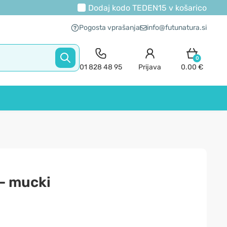
Dodaj kodo
TEDEN15
v košarico
Pogosta vprašanja
info@futunatura.si
0
01 828 48 95
Prijava
0.00 €
 - mucki