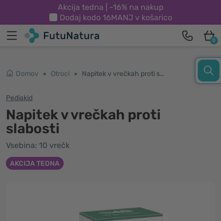
Akcija tedna | -16% na nakup
Dodaj kodo
16MANJ
v košarico
0
Domov
Otroci
Napitek v vrečkah proti slabosti
Pediakid
Napitek v vrečkah proti
slabosti
Vsebina: 10 vrečk
AKCIJA TEDNA