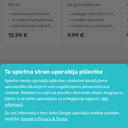
potovalna slabost
sistem
125 ml
60 gumi bonbonov
naravna aroma limone
vsebujejo cink, jod in 9 vitaminov
za udobje med potovanjem
za boljšo odpornost
preprečevanje slabosti med vožnjo
mešani okusi: pomaranča, limona in jagoda
15.99 €
9.99 €
Ta spletna stran uporablja piškotke
Podjetje
Spletno mesto uporablja piškotke, s katerimi izboljšujemo
Informacije
uporabniško izkušnjo in vam zagotavljamo personalizirane
Pridružite se nam
vsebine. Nekateri so nujni za pravilno delovanje strani, drugi pa so
Pomoč in naročila
izbirni, ki se lahko uporabljajo za prilagajanje oglasov.
Več
informacij
.
Za več informacij o tem, kako Google uporablja osebne podatke,
Možnost kartičnega plačevanja. Zagotovljena zaščita osebnih podatkov
obiščite:
Google’s Privacy & Terms
.
preko SSL-kodiranja.
Copyright © 2012 - 2026   |   Be Healthy Group d.o.o.