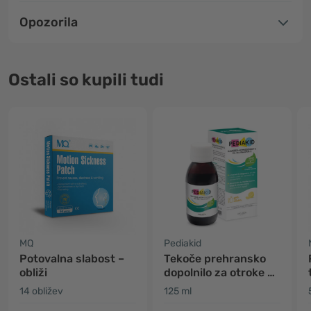
Opozorila
Ostali so kupili tudi
MQ
Pediakid
Potovalna slabost –
Tekoče prehransko
obliži
dopolnilo za otroke –
potovalna slabost
14 obližev
125 ml