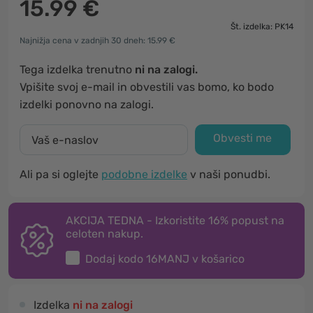
15.99 €
Št. izdelka: PK14
Najnižja cena v zadnjih 30 dneh: 15.99 €
Tega izdelka trenutno
ni na zalogi.
Vpišite svoj e-mail in obvestili vas bomo, ko bodo
izdelki ponovno na zalogi.
Obvesti me
Ali pa si oglejte
podobne izdelke
v naši ponudbi.
AKCIJA TEDNA - Izkoristite 16% popust na
celoten nakup.
Dodaj kodo
16MANJ
v košarico
Izdelka
ni na zalogi