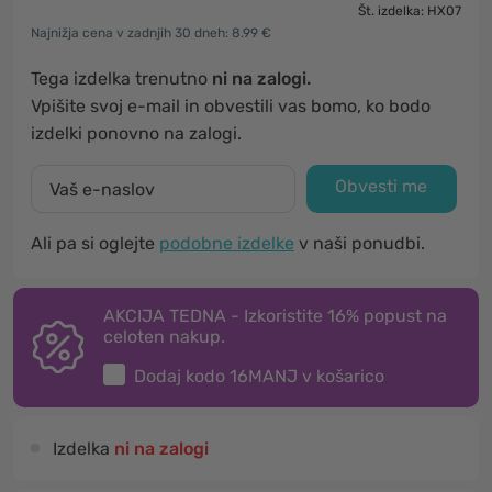
Št. izdelka: HX07
Najnižja cena v zadnjih 30 dneh: 8.99 €
Tega izdelka trenutno
ni na zalogi.
Vpišite svoj e-mail in obvestili vas bomo, ko bodo
izdelki ponovno na zalogi.
Obvesti me
Ali pa si oglejte
podobne izdelke
v naši ponudbi.
AKCIJA TEDNA - Izkoristite 16% popust na
celoten nakup.
Dodaj kodo
16MANJ
v košarico
Izdelka
ni na zalogi