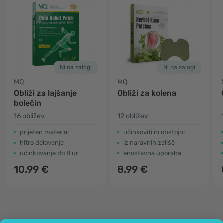
Ni na zalogi
Ni na zalogi
MQ
MQ
Obliži za lajšanje
Obliži za kolena
bolečin
16 obližev
12 obližev
prijeten material
učinkoviti in obstojni
hitro delovanje
iz naravnih zelišč
učinkovanje do 8 ur
enostavna uporaba
10.99 €
8.99 €