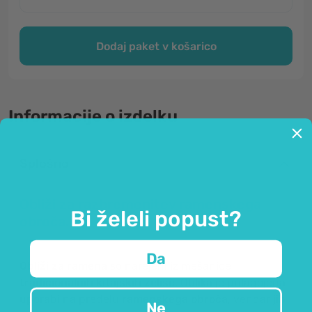
Dodaj paket v košarico
Informacije o izdelku
Splošno
Obliži za razbremenitev ramenskega
Bi želeli popust?
obroča.
Da
Obliži za ramena
so narejeni iz mešanice
tradicionalnih kitajskih zelišč
. Oblika je prilagojena
uporabi na predelu
ramenskega obroča
, vendar jih
Ne