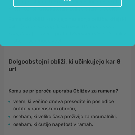
lahko uporabljate tudi na
komolcih
,
kolenih
,
vratu
,
hrbtu
, oziroma na katerem koli želenem predelu.
Ramenski obliži
vsebujejo naslednja zelišča:
kitajski
pelin
(
Artemisia argyi
),
kafrovec
(
Cinnamonum
camphora
),
ingver
v prahu (
Zingiber officinale
),
čili
v
prahu in še mnogo več!
Dolgoobstojni obliži, ki učinkujejo kar 8
ur!
Komu se priporoča uporaba Obližev za ramena?
vsem, ki večino dneva presedite in posledice
čutite v ramenskem obroču,
osebam, ki veliko časa preživijo za računalniki,
osebam, ki čutijo napetost v ramah.