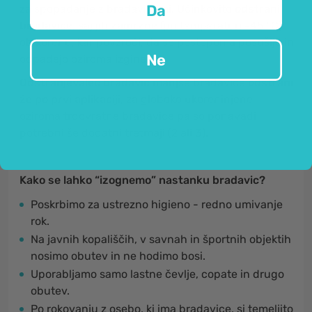
Da
za spopadanje z bradavicami. Učinkovito
odstrani
bradavice
, saj jih
zamrzne
(pri temperaturi -45 °C)
ob korenu, kar povzroči, da se postopoma posušijo in
Ne
odpadejo oziroma izginejo.
Odstranjevalec bradavic
manjše bradavice
odstrani
že po prvi aplikaciji
, za globoko ukoreninjene
oziroma trdovratne bradavice pa so ponavadi
potrebni še dodatni tretmaji (2 ali 3).
Kako se lahko “izognemo” nastanku bradavic?
Poskrbimo za ustrezno higieno - redno umivanje
rok.
Na javnih kopališčih, v savnah in športnih objektih
nosimo obutev in ne hodimo bosi.
Uporabljamo samo lastne čevlje, copate in drugo
obutev.
Po rokovanju z osebo, ki ima bradavice, si temeljito