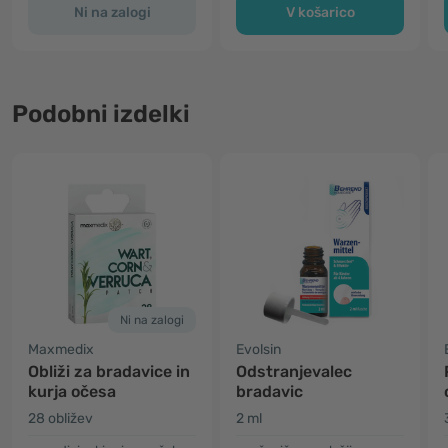
Ni na zalogi
V košarico
Podobni izdelki
Ni na zalogi
Maxmedix
Evolsin
Obliži za bradavice in
Odstranjevalec
kurja očesa
bradavic
28 obližev
2 ml