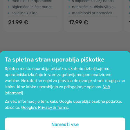
medicinski pripomoček
s čopičem za lažji nanos
higieničen in čist nanos
neboleče in učinkovito odstranjevanje
salicilna kislina
medicinski pripomoček
21.99 €
17.99 €
Ta spletna stran uporablja piškotke
Podjetje
Spletno mesto uporablja piškotke, s katerimi izboljšujemo
Informacije
uporabniško izkušnjo in vam zagotavljamo personalizirane
Pridružite se nam
vsebine. Nekateri so nujni za pravilno delovanje strani, drugi pa so
Pomoč in naročila
izbirni, ki se lahko uporabljajo za prilagajanje oglasov.
Več
informacij
.
Za več informacij o tem, kako Google uporablja osebne podatke,
Možnost kartičnega plačevanja. Zagotovljena zaščita osebnih podatkov
obiščite:
Google’s Privacy & Terms
.
preko SSL-kodiranja.
Copyright © 2012 - 2026   |   Be Healthy Group d.o.o.
Zemljevid strani
Uporaba piškotkov
Nastavitve piškotkov
Namesti vse