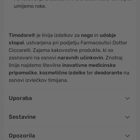
umijemo roke.
Timodore®
je linija izdelkov za
nego
in
udobje
stopal
, ustvarjena pri podjetju Farmaceutici Dottor
Ciccarelli. Zajema kakovostne produkte, ki so
zasnovani na osnovi
naravnih učinkovin
. Znotraj
linije najdemo številne
inovativne medicinske
pripomočke
,
kozmetične izdelke
ter
deodorante
na
osnovi izvlečkov timijana.
Uporaba
Sestavine
Opozorila