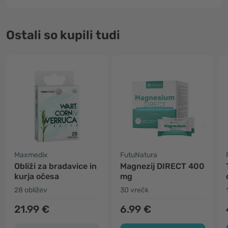
Ostali so kupili tudi
Maxmedix
FutuNatura
Obliži za bradavice in
Magnezij DIRECT 400
kurja očesa
mg
28 obližev
30 vrečk
21.99 €
6.99 €