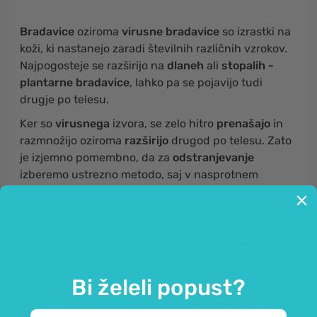
Bradavice
oziroma
virusne bradavice
so izrastki na
koži, ki nastanejo zaradi številnih različnih vzrokov.
Najpogosteje se razširijo na
dlaneh
ali
stopalih -
plantarne bradavice
, lahko pa se pojavijo tudi
drugje po telesu.
Ker so
virusnega
izvora, se zelo hitro
prenašajo
in
razmnožijo oziroma
razširijo
drugod po telesu. Zato
je izjemno pomembno, da za
odstranjevanje
izberemo ustrezno metodo, saj v nasprotnem
primeru stanje lahko le še poslabšamo.
Krioterapija - učinkovita metoda za
odstranjevanje bradavic.
Bi želeli popust?
Krioterapija
je ena izmed najbolj priljubljenih metod