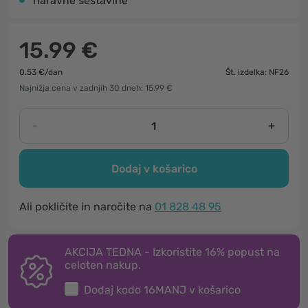
naravne sestavine
15.99 €
0.53 €/dan
Št. izdelka: NF26
Najnižja cena v zadnjih 30 dneh: 15.99 €
-
+
Dodaj v košarico
Ali pokličite in naročite na
01 828 48 95
AKCIJA TEDNA - Izkoristite 16% popust na
celoten nakup.
Dodaj kodo
16MANJ
v košarico