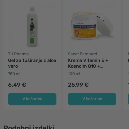
TH Pharma
Sanct Bernhard
Gel za tuširanje z aloe
Krema Vitamin E +
vero
Koencim Q10 +
Matični mleček
750 ml
100 ml
6.49 €
25.99 €
V košarico
V košarico
Podobni izdelki