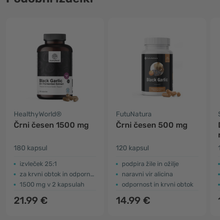
HealthyWorld®
FutuNatura
Črni česen 1500 mg
Črni česen 500 mg
180 kapsul
120 kapsul
izvleček 25:1
podpira žile in ožilje
za krvni obtok in odpornost
naravni vir alicina
1500 mg v 2 kapsulah
odpornost in krvni obtok
21.99 €
14.99 €