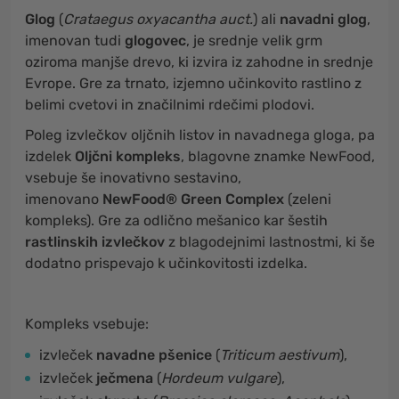
Glog
(
Crataegus oxyacantha auct.
) ali
navadni glog
,
imenovan tudi
glogovec
, je srednje velik grm
oziroma manjše drevo, ki izvira iz zahodne in srednje
Evrope. Gre za trnato, izjemno učinkovito rastlino z
belimi cvetovi in značilnimi rdečimi plodovi.
Poleg izvlečkov oljčnih listov in navadnega gloga, pa
izdelek
Oljčni kompleks
, blagovne znamke NewFood,
vsebuje še inovativno sestavino,
imenovano
NewFood® Green Complex
(zeleni
kompleks). Gre za odlično mešanico kar šestih
rastlinskih izvlečkov
z blagodejnimi lastnostmi, ki še
dodatno prispevajo k učinkovitosti izdelka.
Kompleks vsebuje:
izvleček
navadne pšenice
(
Triticum aestivum
),
izvleček
ječmena
(
Hordeum vulgare
),