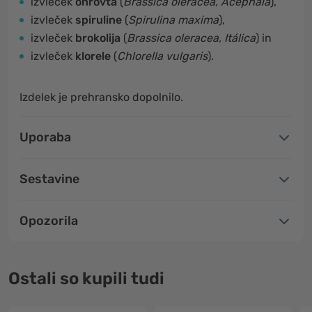
izvleček
ohrovta
(
Brassica oleracea, Acephala
),
izvleček
spiruline
(
Spirulina maxima
),
izvleček
brokolija
(
Brassica oleracea, Itálica
) in
izvleček
klorele
(
Chlorella vulgaris
).
Izdelek je prehransko dopolnilo.
Uporaba
Sestavine
Opozorila
Ostali so kupili tudi