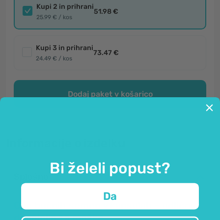
Kupi 2 in prihrani
51.98 €
25.99 € / kos
Kupi 3 in prihrani
73.47 €
24.49 € / kos
Dodaj paket v košarico
Informacije o izdelku
Bi želeli popust?
Splošno
Da
Olje bučnih semen
v kapsulah - odlično
dopolnilo za moške.