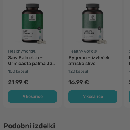
HealthyWorld®
HealthyWorld®
Saw Palmetto –
Pygeum – izvleček
Grmičasta palma 320
afriške slive
mg
180 kapsul
120 kapsul
21.99 €
16.99 €
V košarico
V košarico
Podobni izdelki