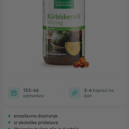
133-66
3-6
kapsul na
odmerkov
dan
enostavno doziranje
iz ekološke pridelave