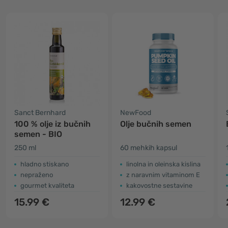
Sanct Bernhard
NewFood
100 % olje iz bučnih
Olje bučnih semen
semen - BIO
250 ml
60 mehkih kapsul
hladno stiskano
linolna in oleinska kislina
nepraženo
z naravnim vitaminom E
gourmet kvaliteta
kakovostne sestavine
15.99 €
12.99 €