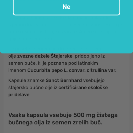
Ne
Da bučna semena niso le okusna, ampak tudi
izjemno koristna
, že dolgo ni več skrivnost. Buča je
preizkušena rastlina, ki
izvira iz Amerike
, zdaj pa jo
gojijo po vsem svetu.
Še posebej cenjeno in dragoceno je bučno
olje
zvezne dežele Štajerske
, pridobljeno iz
semen buče, ki je poznana pod latinskim
imenom
Cucurbita pepo L. convar. citrullina var.
Kapsule znamke
Sanct Bernhard
vsebujejo
štajersko bučno olje iz
certificirane ekološke
pridelave
.
Vsaka kapsula vsebuje
500 mg čistega
bučnega olja
iz semen zrelih buč.