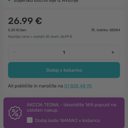
štajersko bučno olje iz Avstrije
26.99 €
0.20 €/dan
Št. izdelka: SB284
Najnižja cena v zadnjih 30 dneh: 26.99 €
-
+
Dodaj v košarico
Ali pokličite in naročite na
01 828 48 95
AKCIJA TEDNA - Izkoristite 16% popust na
celoten nakup.
Dodaj kodo
16MANJ
v košarico