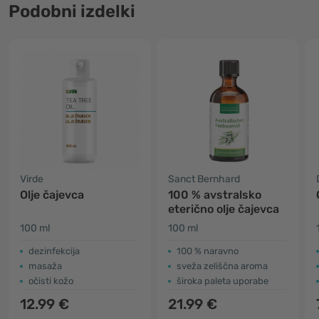
Podobni izdelki
Virde
Sanct Bernhard
Olje čajevca
100 % avstralsko
eterično olje čajevca
100 ml
100 ml
dezinfekcija
100 % naravno
masaža
sveža zeliščna aroma
očisti kožo
široka paleta uporabe
12.99 €
21.99 €