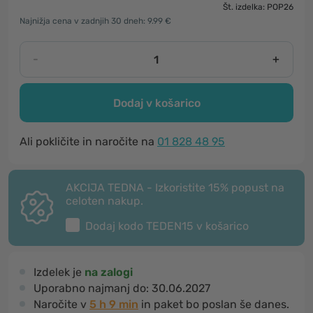
Št. izdelka: POP26
Najnižja cena v zadnjih 30 dneh: 9.99 €
-
+
Dodaj v košarico
Ali pokličite in naročite na
01 828 48 95
AKCIJA TEDNA - Izkoristite 15% popust na
celoten nakup.
Dodaj kodo
TEDEN15
v košarico
Izdelek je
na zalogi
Uporabno najmanj do:
30.06.2027
Naročite v
5 h 9 min
in paket bo poslan še danes.