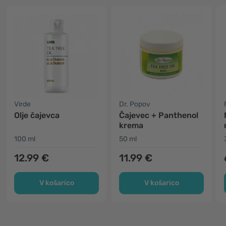
Virde
Dr. Popov
Olje čajevca
Čajevec + Panthenol
krema
100 ml
50 ml
12.99 €
11.99 €
V košarico
V košarico