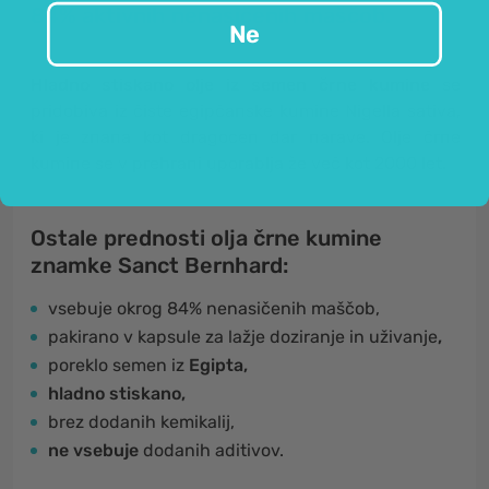
84% aktivnih nenasičenih maščob.
Ne
Hladno stiskano olje iz semen črne kumine
se
pridobiva iz čiste egipčanske kumine Nigella sativa,
ki je znana kot dragocen dar narave. Olje črne
kumine se v prehrani uporablja že več kot 2000 let.
Ostale prednosti olja črne kumine
znamke Sanct Bernhard:
vsebuje okrog 84% nenasičenih maščob,
pakirano v kapsule za lažje doziranje in uživanje
,
poreklo semen iz
Egipta,
hladno stiskano,
brez dodanih kemikalij,
ne vsebuje
dodanih aditivov.