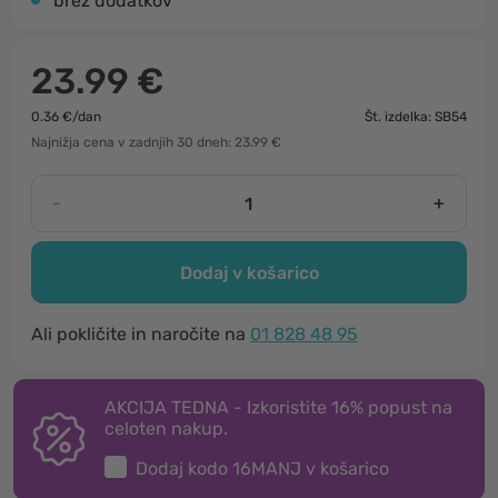
brez dodatkov
23.99 €
0.36 €/dan
Št. izdelka: SB54
Najnižja cena v zadnjih 30 dneh: 23.99 €
-
+
Dodaj v košarico
Ali pokličite in naročite na
01 828 48 95
AKCIJA TEDNA - Izkoristite 16% popust na
celoten nakup.
Dodaj kodo
16MANJ
v košarico