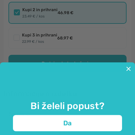
Kupi 2 in prihrani
46.98 €
23.49 € / kos
Kupi 3 in prihrani
68.97 €
22.99 € / kos
Dodaj paket v košarico
Informacije o izdelku
Bi želeli popust?
Splošno
Da
Olje črne kumine v kapsulah vsebuje