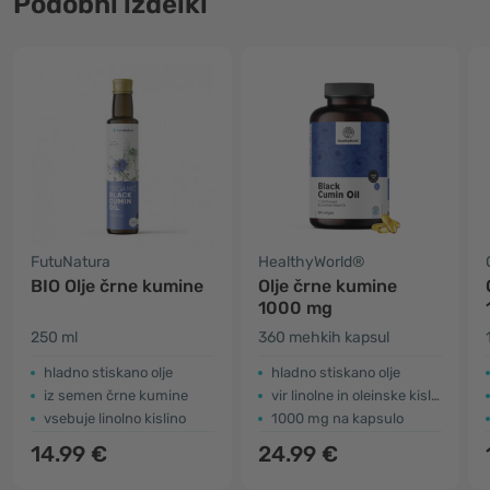
Podobni izdelki
FutuNatura
HealthyWorld®
BIO Olje črne kumine
Olje črne kumine
1000 mg
250 ml
360 mehkih kapsul
hladno stiskano olje
hladno stiskano olje
iz semen črne kumine
vir linolne in oleinske kisline
vsebuje linolno kislino
1000 mg na kapsulo
14.99 €
24.99 €