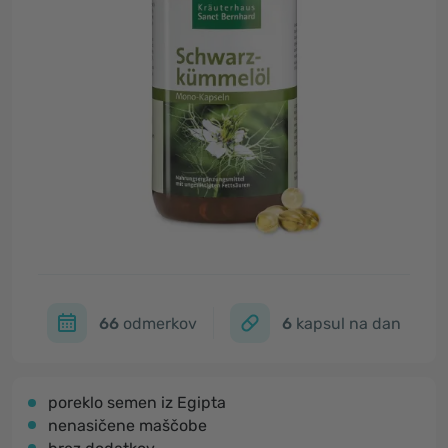
66
odmerkov
6
kapsul na dan
poreklo semen iz Egipta
nenasičene maščobe