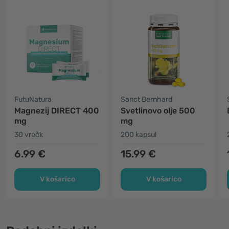
FutuNatura
Sanct Bernhard
Magnezij DIRECT 400
Svetlinovo olje 500
mg
mg
30 vrečk
200 kapsul
6.99 €
15.99 €
V košarico
V košarico