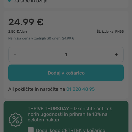
za srce in ožilje
24.99 €
2.50 €/dan
Št. izdelka: FN55
Najnižja cena v zadnjih 30 dneh: 24.99 €
-
+
Dodaj v košarico
Ali pokličite in naročite na
01 828 48 95
THRIVE THURSDAY – Izkoristite četrtek
norih ugodnosti in prihranite 18% na
celoten nakup.
Dodaj kodo
CETRTEK
v košarico