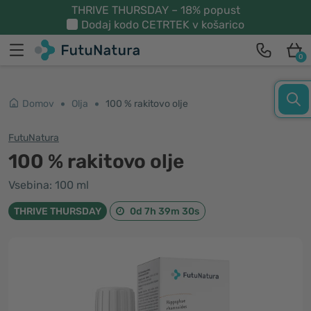
THRIVE THURSDAY – 18% popust
Dodaj kodo
CETRTEK
v košarico
0
Domov
Olja
100 % rakitovo olje
FutuNatura
100 % rakitovo olje
Vsebina: 100 ml
THRIVE THURSDAY
0d 7h 39m 29s