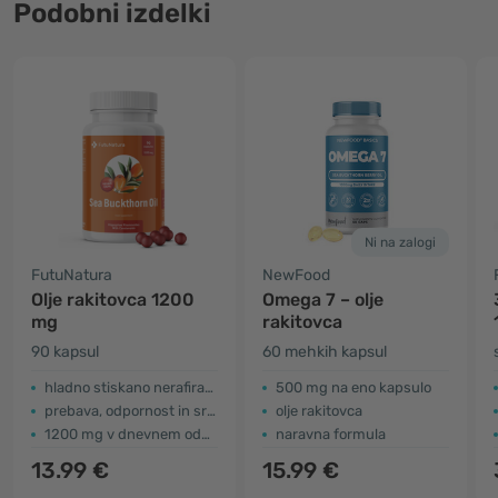
Podobni izdelki
Ni na zalogi
FutuNatura
NewFood
Olje rakitovca 1200
Omega 7 – olje
mg
rakitovca
90 kapsul
60 mehkih kapsul
hladno stiskano nerafirano olje
500 mg na eno kapsulo
prebava, odpornost in srčno-žilni sistem
olje rakitovca
1200 mg v dnevnem odmerku
naravna formula
13.99 €
15.99 €