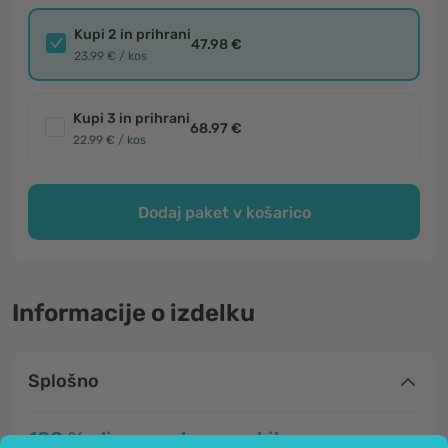
Kupi 2 in prihrani
47.98 €
23.99 € / kos
Kupi 3 in prihrani
68.97 €
22.99 € / kos
Dodaj paket v košarico
Informacije o izdelku
Splošno
100 % olje navadnega rakitovca za