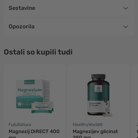
Sestavine
Opozorila
Ostali so kupili tudi
FutuNatura
HealthyWorld®
Magnezij DIRECT 400
Magnezijev glicinat
mg
250 mg