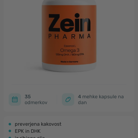
35
4
mehke kapsule na
odmerkov
dan
preverjena kakovost
EPK in DHK