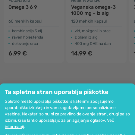
FutuNatura
HealthyWorld®
Omega 3 6 9
Veganska omega-3
1000 mg – iz alg
60 mehkih kapsul
120 mehkih kapsul
kombinacija 3 olj
vid, možgani in srce
​raven holesterola
z oljem iz alg
delovanje srca
400 mg DHK na dan
6.99 €
14.99 €
Ta spletna stran uporablja piškotke
Podjetje
Spletno mesto uporablja piškotke, s katerimi izboljšujemo
Informacije
uporabniško izkušnjo in vam zagotavljamo personalizirane
Pridružite se nam
vsebine. Nekateri so nujni za pravilno delovanje strani, drugi pa so
Pomoč in naročila
izbirni, ki se lahko uporabljajo za prilagajanje oglasov.
Več
informacij
.