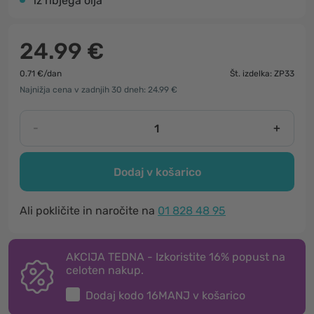
iz ribjega olja
24.99 €
0.71 €/dan
Št. izdelka: ZP33
Najnižja cena v zadnjih 30 dneh: 24.99 €
-
+
Dodaj v košarico
Ali pokličite in naročite na
01 828 48 95
AKCIJA TEDNA - Izkoristite 16% popust na
celoten nakup.
Dodaj kodo
16MANJ
v košarico