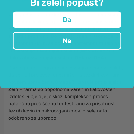
Bi želeli popust?
Omega 3
maščobne kisline so bistvene nenasičene
Da
maščobne kisline, ki jih najdemo predvsem v ribah.
Ker jih telo samo ne more proizvajati, jih moramo
zaužiti s prehrano. Do sedaj je znanih 11 omega-3
Ne
maščobnih kislin, še posebej pomembni za telo pa
sta
eikozapentaenojska kislina (EPK oz. EPA)
in
dokozaheksaenojska kislina (DHK oz. DHA)
.
Zaradi postopnega onesnaževanja oceanov je skrb,
da so ribji proizvodi onesnaženi s težkimi kovinami,
povsem upravičena. Omega 3 kapsule proizvajalca
Zein Pharma so popolnoma varen in kakovosten
izdelek. Ribje olje je skozi kompleksen proces
natančno prečiščeno ter testirano za prisotnost
težkih kovin in mikroorganizmov in šele nato
odobreno za uporabo.