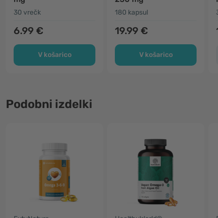
30 vrečk
180 kapsul
6.99 €
19.99 €
V košarico
V košarico
Podobni izdelki