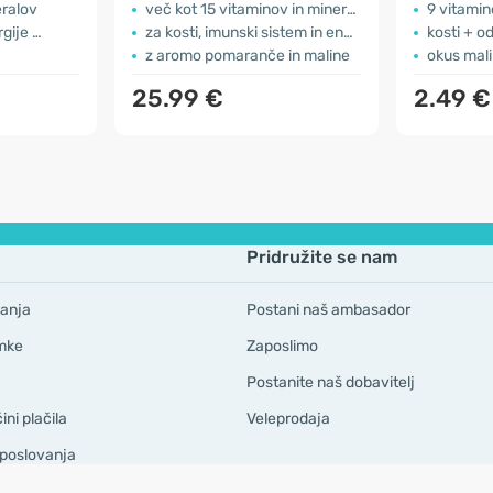
eralov
več kot 15 vitaminov in mineralov
9 vitamino
gije …
za kosti, imunski sistem in energijo
kosti + o
z aromo pomaranče in maline
okus mal
25.99 €
2.49 €
Pridružite se nam
anja
Postani naš ambasador
mke
Zaposlimo
Postanite naš dobavitelj
ni plačila
Veleprodaja
 poslovanja