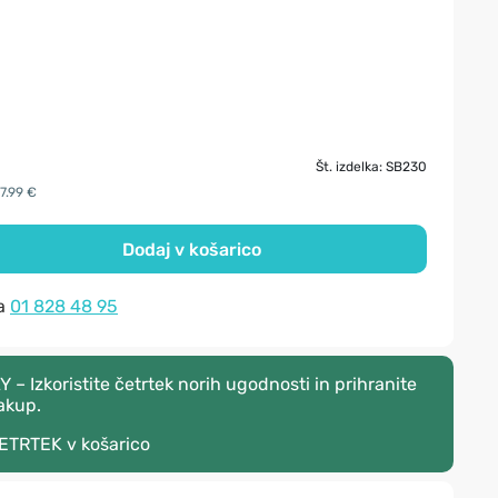
a
Št. izdelka: SB230
7.99 €
Dodaj v košarico
na
01 828 48 95
 Izkoristite četrtek norih ugodnosti in prihranite
akup.
ETRTEK
v košarico