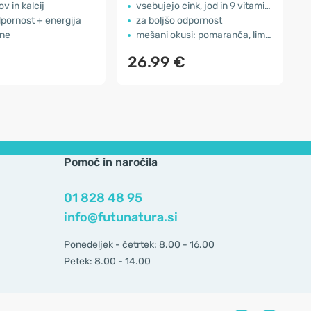
v in kalcij
vsebujejo cink, jod in 9 vitaminov
dpornost + energija
za boljšo odpornost
ine
mešani okusi: pomaranča, limona in jagoda
26.99 €
Pomoč in naročila
01 828 48 95
info@futunatura.si
Ponedeljek - četrtek: 8.00 - 16.00
Petek: 8.00 - 14.00