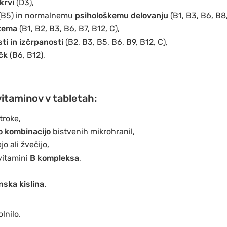
 krvi
(D3),
(B5) in normalnemu
psihološkemu delovanju
(B1, B3, B6, B8,
stema
(B1, B2, B3, B6, B7, B12, C),
ti in izčrpanosti
(B2, B3, B5, B6, B9, B12, C),
čk
(B6, B12),
vitaminov v tabletah:
troke,
 kombinacijo
bistvenih mikrohranil,
jo ali žvečijo,
vitamini
B kompleksa
,
ska kislina
.
lnilo.