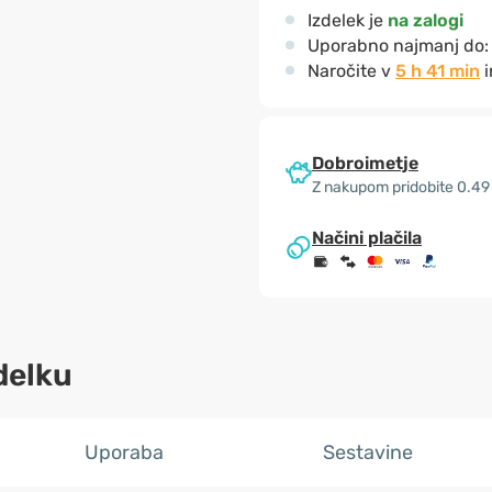
Izdelek je
na zalogi
Uporabno najmanj do
Naročite v
5 h 41 min
i
Dobroimetje
Z nakupom pridobite 0.49
Načini plačila
delku
Uporaba
Sestavine