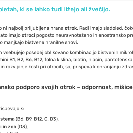
letah, ki se lahko tudi ližejo ali žvečijo.
 ni najbolj priljubljena hrana
otrok
. Radi imajo sladoled, čo
Zato imajo
otroci
pogosto neuravnoteženo in enostransko pre
to manjkajo bistvene hranilne snovi.
h vsebujejo posebej oblikovano kombinacijo bistvenih mikrohr
i B1, B2, B6, B12, folna kislina, biotin, niacin, pantotenska k
 razvijanje kosti pri otrocih, saj prispeva k ohranjanju zdrav
nsko podporo svojih otrok – odpornost, mišice,
ispevajo k:
istema
(B6, B9, B12, C, D3),
i in zob
(D3),