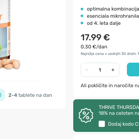
optimalna kombinacij
esenciala mikrohranila
od 4. leta dalje
17.99 €
0.30 €/dan
Najnižja cena v zadnjih 30 dneh: 1
-
+
Ali pokličite in naročite 
2-4
tablete na dan
THRIVE THURSDAY –
18% na celoten n
Dodaj kodo
C