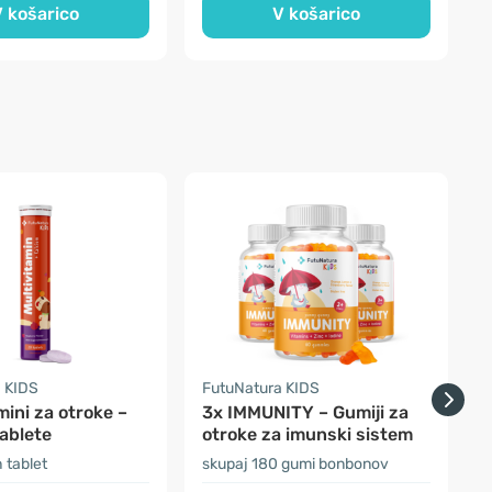
 košarico
V košarico
 KIDS
FutuNatura KIDS
P
mini za otroke –
3x IMMUNITY – Gumiji za
ablete
otroke za imunski sistem
d
m
 tablet
skupaj 180 gumi bonbonov
1