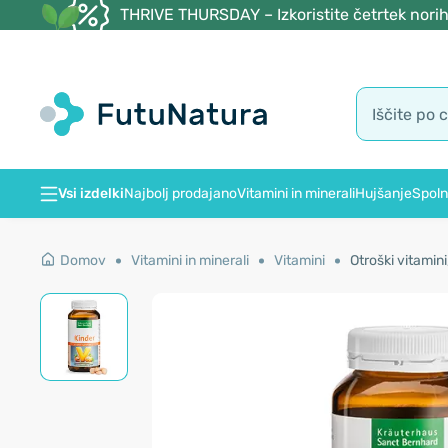
THRIVE THURSDAY – Izkoristite četrtek norih
Vsi izdelki
Najbolj prodajano
Vitamini in minerali
Hujšanje
Spoln
Domov
Vitamini in minerali
Vitamini
Otroški vitamini