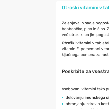
Otroški vitamini v tab
Zelenjava in sadje pogosto
bonbončke, pico in čips. 
več otrok, ki pa jim pogos
Otroški vitamini
v tableta
vitamin E, pomembni vitamin
ključnega pomena za rast in
Poskrbite za vsestra
Vsebovani vitamini tako pr
delovanju
imunskega s
ohranjanju zdravih
kost