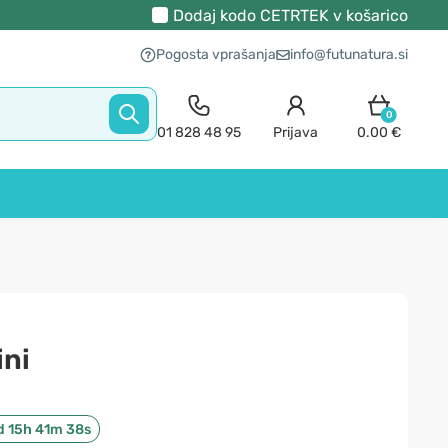
Dodaj kodo
CETRTEK
v košarico
Pogosta vprašanja
info@futunatura.si
0
01 828 48 95
Prijava
0.00 €
ini
d 15h 41m 37s