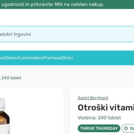
 ugodnosti in prihranite 18% na celoten nakup.
ost
Detox
Gumi bonboni
Prehrana
Otroci
, 240 tablet
Sanct Bernhard
Otroški vitam
Vsebina: 240 tablet
THRIVE THURSDAY
0