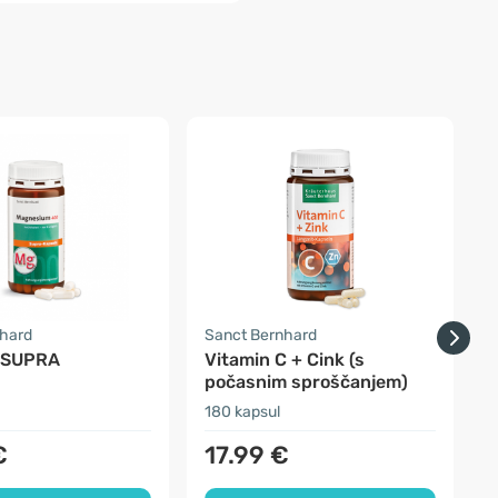
nhard
Sanct Bernhard
F
 SUPRA
Vitamin C + Cink (s
počasnim sproščanjem)
180 kapsul
3
€
17.99 €