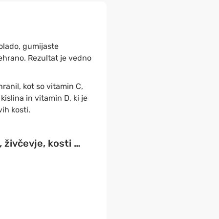
kolado, gumijaste
hrano. Rezultat je vedno
anil, kot so vitamin C,
islina in vitamin D, ki je
ih kosti.
 živčevje, kosti …