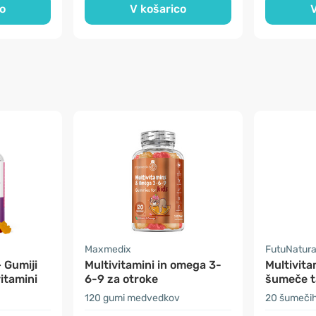
o
V košarico
V
Maxmedix
FutuNatura
 Gumiji
Multivitamini in omega 3-
Multivita
vitamini
6-9 za otroke
šumeče t
120 gumi medvedkov
20 šumečih