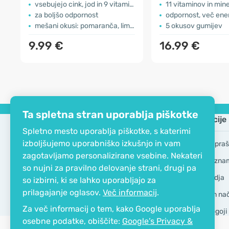
vsebujejo cink, jod in 9 vitaminov
11 vitaminov in min
za boljšo odpornost
odpornost, več ener
mešani okusi: pomaranča, limona in jagoda
5 okusov gumijev
9.99 €
16.99 €
Ta spletna stran uporablja piškotke
Podjetje
Informacije
Spletno mesto uporablja piškotke, s katerimi
izboljšujemo uporabniško izkušnjo in vam
EKO certifikat
Pogosta vpraš
zagotavljamo personalizirane vsebine. Nekateri
Kontakt
Blagovne zna
so nujni za pravilno delovanje strani, drugi pa
O podjetju
GDPR Orodja
so izbirni, ki se lahko uporabljajo za
prilagajanje oglasov.
Več informacij
.
Dostava in nači
Za več informacij o tem, kako Google uporablja
Splošni pogoji
osebne podatke, obiščite:
Google’s Privacy &