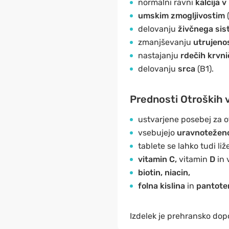
normalni ravni
kalcija v
umskim zmogljivostim
delovanju
živčnega si
zmanjševanju
utrujenos
nastajanju
rdečih krvni
delovanju
srca
(B1).
Prednosti Otroških 
ustvarjene posebej za o
vsebujejo
uravnoteženo
tablete se lahko tudi liže
vitamin C,
vitamin
D
in 
biotin, niacin,
folna kislina
in
pantoten
Izdelek je prehransko dopo