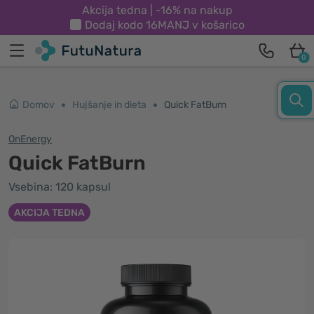
Akcija tedna | -16% na nakup
Dodaj kodo
16MANJ
v košarico
0
Domov
Hujšanje in dieta
Quick FatBurn
OnEnergy
Quick FatBurn
Vsebina: 120 kapsul
AKCIJA TEDNA