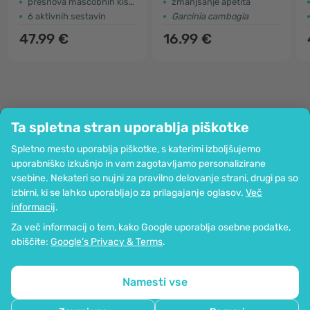
presnova maščobnih kislin
zmanjšanje apetita
6 aktivnih sestavin
Garcinia cambogia
47.99 €
16.99 €
Ta spletna stran uporablja piškotke
Podjetje
Spletno mesto uporablja piškotke, s katerimi izboljšujemo
Informacije
uporabniško izkušnjo in vam zagotavljamo personalizirane
Pridružite se nam
vsebine. Nekateri so nujni za pravilno delovanje strani, drugi pa so
Pomoč in naročila
izbirni, ki se lahko uporabljajo za prilagajanje oglasov.
Več
informacij
.
Za več informacij o tem, kako Google uporablja osebne podatke,
Možnost kartičnega plačevanja. Zagotovljena zaščita osebnih podatkov
obiščite:
Google’s Privacy & Terms
.
preko SSL-kodiranja.
Copyright © 2012 - 2026   |   Be Healthy Group d.o.o.
Zemljevid strani
Uporaba piškotkov
Nastavitve piškotkov
Namesti vse