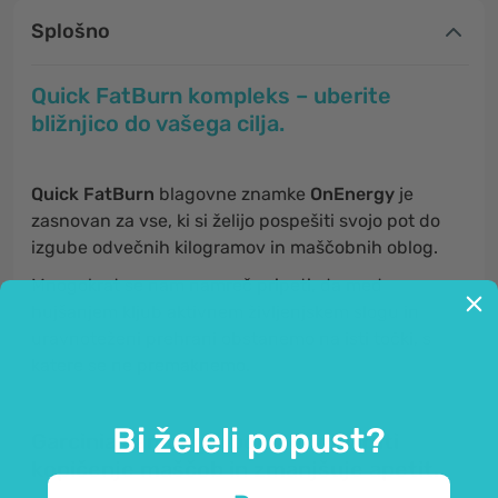
Splošno
Quick FatBurn kompleks – uberite
bližnjico do vašega cilja.
Quick FatBurn
blagovne znamke
OnEnergy
je
zasnovan za vse, ki si želijo pospešiti svojo pot do
izgube odvečnih kilogramov in maščobnih oblog.
Mnogokrat se nam namreč pripeti, da med
hujšanjem kljub aktivnem življenjskem slogu in
uravnoteženi prehrani obstanemo na isti točki, s
katere se ne premaknemo.
Bi želeli popust?
Garcinia cambogia pomaga zavirati
kopičenje maščob in zmanjšuje apetit.