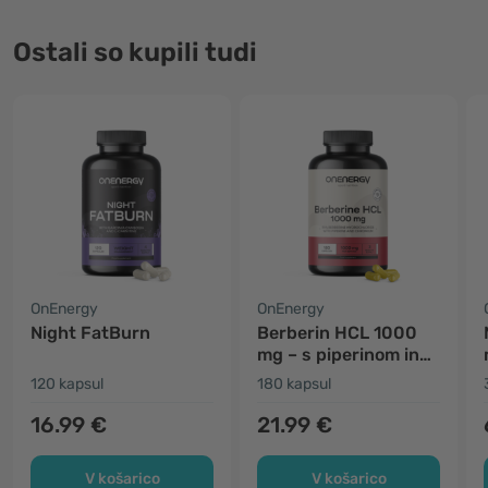
Ostali so kupili tudi
OnEnergy
OnEnergy
Night FatBurn
Berberin HCL 1000
mg – s piperinom in
kromom
120 kapsul
180 kapsul
16.99 €
21.99 €
V košarico
V košarico