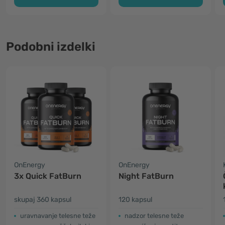
Podobni izdelki
OnEnergy
OnEnergy
3x Quick FatBurn
Night FatBurn
skupaj 360 kapsul
120 kapsul
uravnavanje telesne teže
nadzor telesne teže