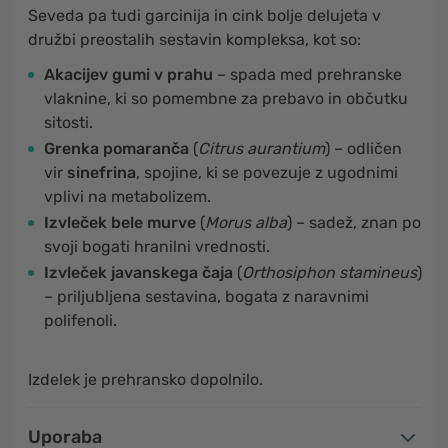
Seveda pa tudi garcinija in cink bolje delujeta v
družbi preostalih sestavin kompleksa, kot so:
Akacijev gumi v prahu
– spada med prehranske
vlaknine, ki so pomembne za prebavo in občutku
sitosti.
Grenka pomaranča
(
Citrus aurantium
) – odličen
vir
sinefrina
, spojine, ki se povezuje z ugodnimi
vplivi na metabolizem.
Izvleček bele murve
(
Morus alba
) – sadež, znan po
svoji bogati hranilni vrednosti.
Izvleček javanskega čaja
(
Orthosiphon stamineus
)
– priljubljena sestavina, bogata z naravnimi
polifenoli.
Izdelek je prehransko dopolnilo.
Uporaba