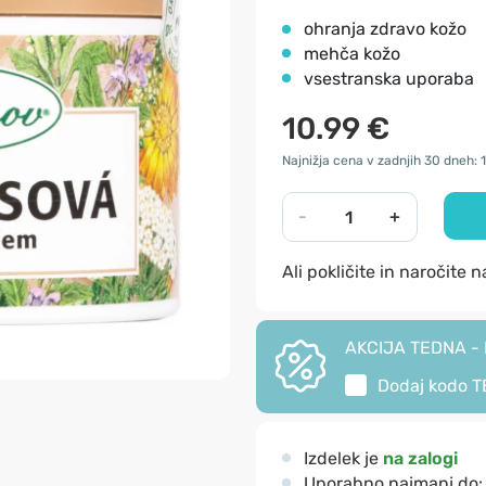
ohranja zdravo kožo
mehča kožo
vsestranska uporaba
10.99 €
Najnižja cena v zadnjih 30 dneh: 
-
+
Ali pokličite in naročite 
AKCIJA TEDNA - I
Dodaj kodo
T
Izdelek je
na zalogi
Uporabno najmanj do