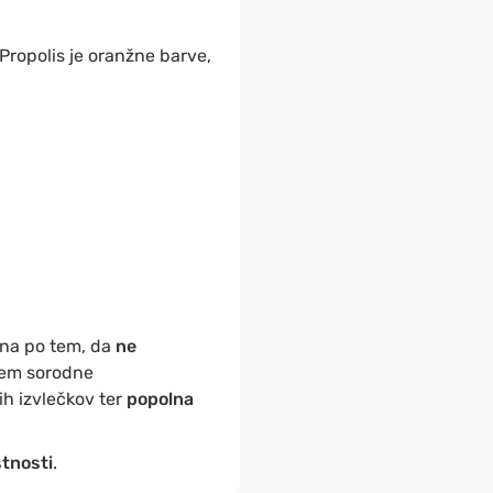
. Propolis je oranžne barve,
nana po tem, da
ne
udem sorodne
ih izvlečkov ter
popolna
stnosti
.