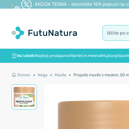
AKCIJA TEDNA - Izkoristite 15% popust na c
Vsi izdelki
Najbolj prodajano
Vitamini in minerali
Hujšanje
Spoln
Domov
Nega
Mazila
Propolis mazilo z medom, 50 m