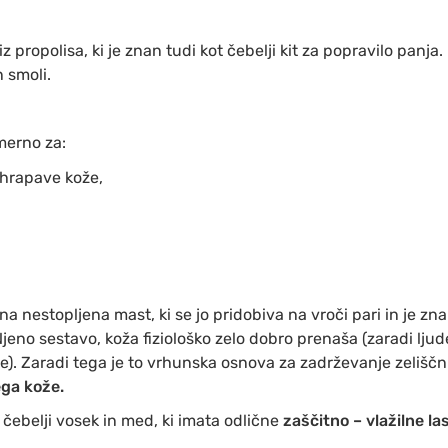
z propolisa, ki je znan tudi kot čebelji kit za popravilo panja
 smoli.
merno za:
 hrapave kože,
a nestopljena mast, ki se jo pridobiva na vroči pari in je z
Njeno sestavo, koža fiziološko zelo dobro prenaša (zaradi lj
). Zaradi tega je to vrhunska osnova za zadrževanje zeliščn
ega kože.
 čebelji vosek in med, ki imata odlične
zaščitno – vlažilne la