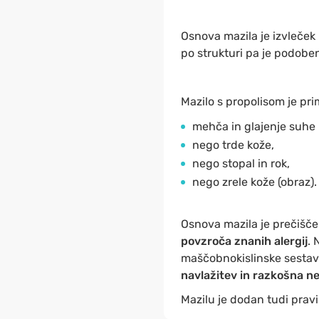
Osnova mazila je izvleček i
po strukturi pa je podoben
Mazilo s propolisom je pri
mehča in glajenje suhe
nego trde kože,
nego stopal in rok,
nego zrele kože (obraz).
Osnova mazila je prečiščen
povzroča znanih alergij
. 
maščobnokislinske sestave
navlažitev in razkošna n
Mazilu je dodan tudi pravi