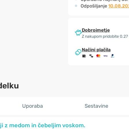
Odpošiljanje
10.08.20
Dobroimetje
Z nakupom pridobite 0.27
Načini plačila
delku
Uporaba
Sestavine
iji z medom in čebeljim voskom.