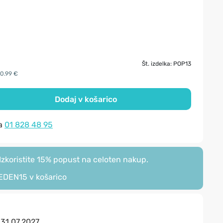
Št. izdelka: POP13
10.99 €
Dodaj v košarico
na
01 828 48 95
zkoristite 15% popust na celoten nakup.
EDEN15
v košarico
:
31.07.2027