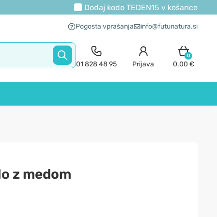
Dodaj kodo
TEDEN15
v košarico
Pogosta vprašanja
info@futunatura.si
0
01 828 48 95
Prijava
0.00 €
ilo z medom