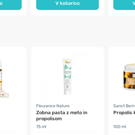
o
V košarico
V
Fleurance Nature
Sanct Ber
Zobna pasta z meto in
Propolis
propolisom
75 ml
100 ml