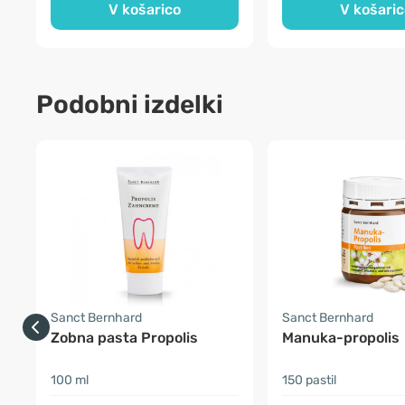
V košarico
V košaric
Podobni izdelki
Sanct Bernhard
Sanct Bernhard
Zobna pasta Propolis
Manuka-propolis
100 ml
150 pastil