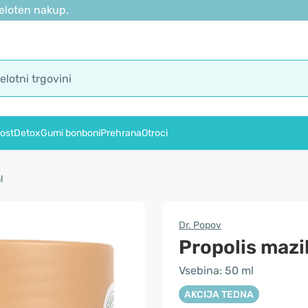
eloten nakup.
ost
Detox
Gumi bonboni
Prehrana
Otroci
l
Dr. Popov
Propolis maz
Vsebina: 50 ml
AKCIJA TEDNA