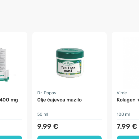
Dr. Popov
Virde
 400 mg
Olje čajevca mazilo
Kolagen 
50 ml
100 ml
9.99 €
7.99 €