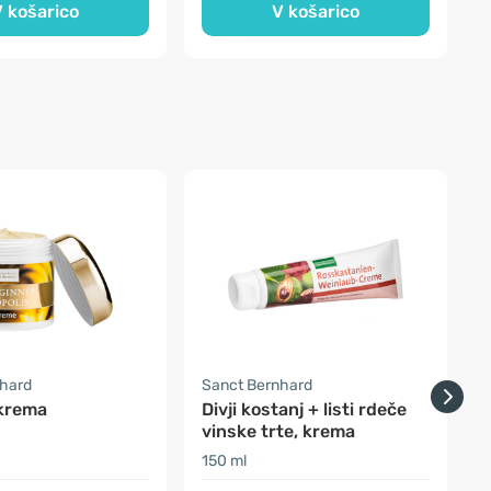
 košarico
V košarico
nhard
Sanct Bernhard
V
 krema
Divji kostanj + listi rdeče
M
vinske trte, krema
150 ml
2