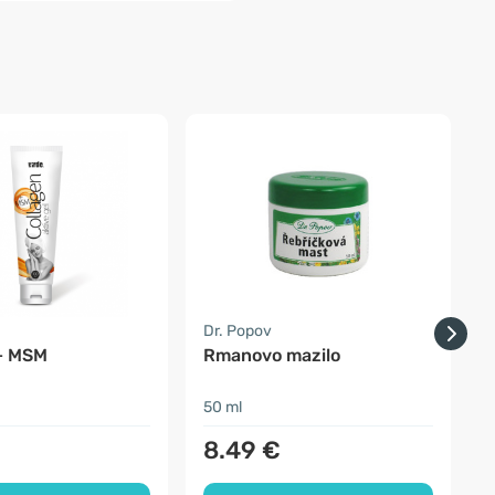
Dr. Popov
S
+ MSM
Rmanovo mazilo
50 ml
1
8.49 €