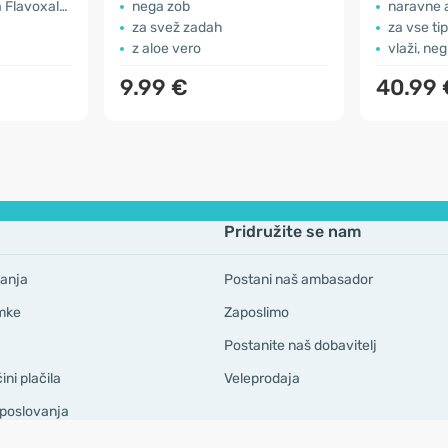
Flavoxale®
nega zob
​naravne 
za svež zadah
za vse ti
z aloe vero
vlaži, neg
9.99 €
40.99 
Pridružite se nam
anja
Postani naš ambasador
mke
Zaposlimo
Postanite naš dobavitelj
ni plačila
Veleprodaja
 poslovanja