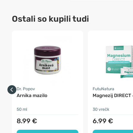
Ostali so kupili tudi
Dr. Popov
FutuNatura
Arnika mazilo
Magnezij DIRECT
50 ml
30 vrečk
8.99 €
6.99 €