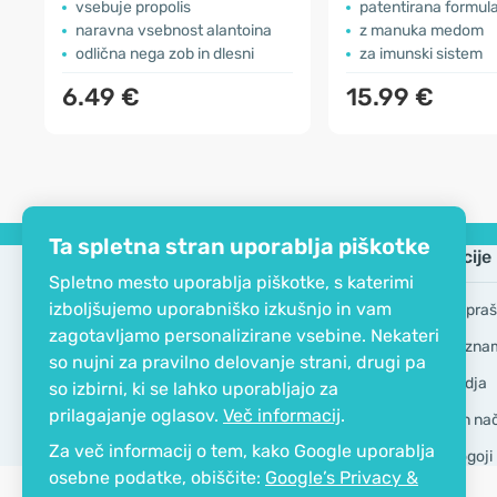
vsebuje propolis
patentirana formula 
naravna vsebnost alantoina
z manuka medom
odlična nega zob in dlesni
za imunski sistem
6.49 €
15.99 €
Ta spletna stran uporablja piškotke
Podjetje
Informacije
Spletno mesto uporablja piškotke, s katerimi
izboljšujemo uporabniško izkušnjo in vam
EKO certifikat
Pogosta vpraš
zagotavljamo personalizirane vsebine. Nekateri
Kontakt
Blagovne zna
so nujni za pravilno delovanje strani, drugi pa
O podjetju
GDPR Orodja
so izbirni, ki se lahko uporabljajo za
prilagajanje oglasov.
Več informacij
.
Dostava in nači
Za več informacij o tem, kako Google uporablja
Splošni pogoji
osebne podatke, obiščite:
Google’s Privacy &