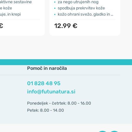
aktivne sestavine
za nego utrujenih nog
pe kože
spodbuja prekrvitev kože
uje, in krepi
kožo ohrani svežo, gladko in voljno
€
12.99 €
Pomoč in naročila
01 828 48 95
info@futunatura.si
Ponedeljek - četrtek: 8.00 - 16.00
Petek: 8.00 - 14.00