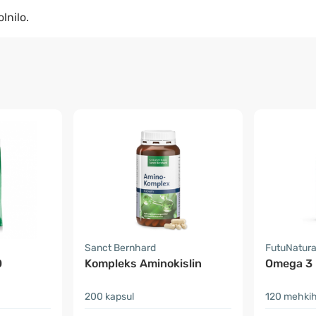
lnilo.
Sanct Bernhard
FutuNatur
O
Kompleks Aminokislin
Omega 3 
200 kapsul
120 mehkih