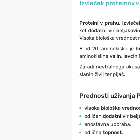
Izvleček proteinov v
Proteini v prahu, izvleč
kot
dodatni vir beljakovi
Visoka biološka vrednost
8 od 20. aminokislin je
b
aminokisline
valin
,
levcin
Zaradi nevtralnega okus
slanih živil ter pijač.
Prednosti uživanja P
visoka biološka vredno
odličen
dodatni vir belj
enostavna uporaba,
odlična
topnost
.