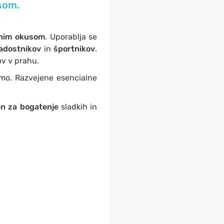
usom.
lnim okusom
. Uporablja se
adostnikov
in
športnikov
.
v v prahu.
samo. Razvejene esencialne
en za bogatenje
sladkih in