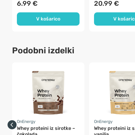
6.99 €
20.99 €
V košarico
V košaric
Podobni izdelki
OnEnergy
OnEnergy
Whey proteini iz sirotke –
Whey proteini iz s
čokolada
vanilja