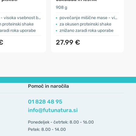
l
908 g
7
visoka vsebnost beljakovin
povečanje mišične mase - visoka vsebnost beljakovin
 proteinski shake
za okusen proteinski shake
aradi roka uporabe
znižano zaradi roka uporabe
€
27.99 €
Pomoč in naročila
01 828 48 95
info@futunatura.si
Ponedeljek - četrtek: 8.00 - 16.00
Petek: 8.00 - 14.00