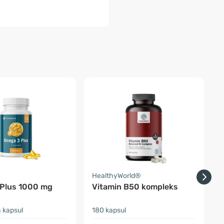
a
HealthyWorld®
F
Plus 1000 mg
Vitamin B50 kompleks
 kapsul
180 kapsul
9