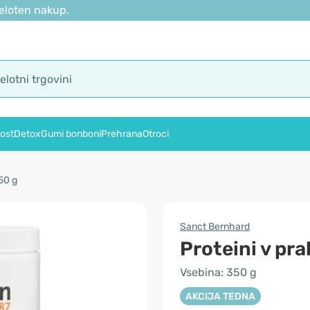
eloten nakup.
ost
Detox
Gumi bonboni
Prehrana
Otroci
350 g
Sanct Bernhard
Proteini v pra
Vsebina: 350 g
AKCIJA TEDNA