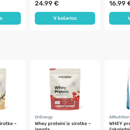
24.99 €
16.99 
o
V košarico
V
OnEnergy
AllNutrition
irotke –
Whey proteini iz sirotke –
WHEY prot
jagoda
čokoladni