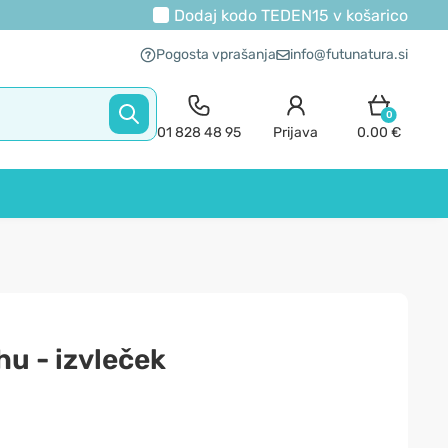
Dodaj kodo
TEDEN15
v košarico
Pogosta vprašanja
info@futunatura.si
0
01 828 48 95
Prijava
0.00 €
hu - izvleček