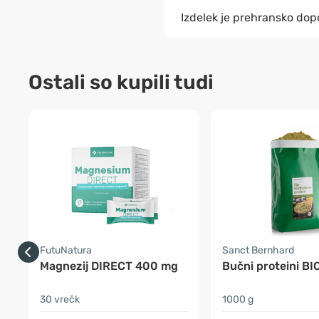
Izdelek je prehransko dopo
Ostali so kupili tudi
FutuNatura
Sanct Bernhard
Magnezij DIRECT 400 mg
Bučni proteini BI
30 vrečk
1000 g