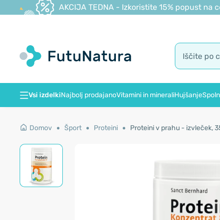
AKCIJA TEDNA - Izkoristite 15% popust na c
Vsi izdelki
Najbolj prodajano
Vitamini in minerali
Hujšanje
Spoln
Domov
Šport
Proteini
Proteini v prahu - izvleček, 