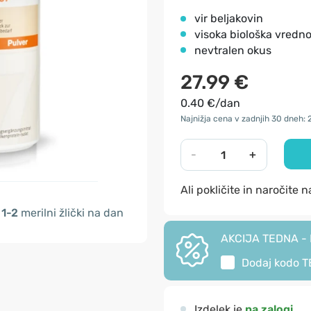
vir beljakovin
visoka biološka vredno
nevtralen okus
27.99 €
0.40 €/dan
Najnižja cena v zadnjih 30 dneh: 
-
+
Ali pokličite in naročite 
1-2
merilni žlički na dan
AKCIJA TEDNA - I
Dodaj kodo
T
Izdelek je
na zalogi