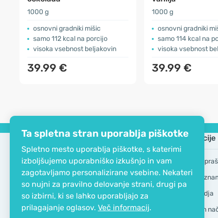
1000 g
1000 g
osnovni gradniki mišic
osnovni gradniki mi
samo 112 kcal na porcijo
samo 114 kcal na po
visoka vsebnost beljakovin
visoka vsebnost be
39.99 €
39.99 €
Ta spletna stran uporablja piškotke
Podjetje
Informacije
Spletno mesto uporablja piškotke, s katerimi
izboljšujemo uporabniško izkušnjo in vam
EKO certifikat
Pogosta vpraš
zagotavljamo personalizirane vsebine. Nekateri
Kontakt
Blagovne zna
so nujni za pravilno delovanje strani, drugi pa
O podjetju
GDPR Orodja
so izbirni, ki se lahko uporabljajo za
prilagajanje oglasov.
Več informacij
.
Dostava in nači