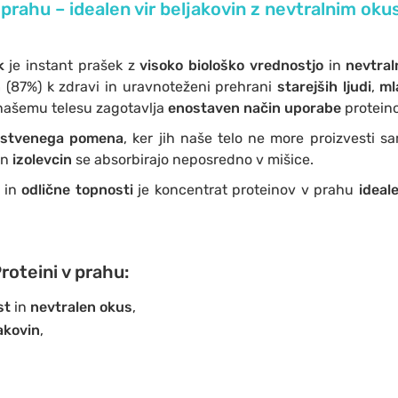
 prahu – idealen vir beljakovin z nevtralnim ok
ek
je instant prašek z
visoko biološko vrednostjo
in
nevtra
n
(87%) k zdravi in uravnoteženi prehrani
starejših ljudi
,
ml
 našemu telesu zagotavlja
enostaven način uporabe
proteino
istvenega pomena
, ker jih naše telo ne more proizvesti 
in
izolevcin
se absorbirajo neposredno v mišice.
a in
odlične topnosti
je koncentrat proteinov v prahu
ideal
roteini v prahu:
st
in
nevtralen okus
,
akovin
,