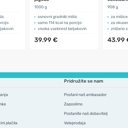
1000 g
908 g
šic
osnovni gradniki mišic
za mišice - 
rcijo
samo 114 kcal na porcijo
za okusen
ljakovin
visoka vsebnost beljakovin
znižano z
39.99 €
43.99 
Pridružite se nam
anja
Postani naš ambasador
mke
Zaposlimo
Postanite naš dobavitelj
ni plačila
Veleprodaja