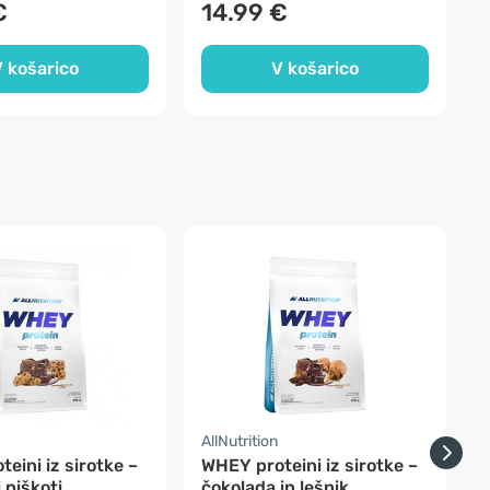
€
14.99 €
 košarico
V košarico
AllNutrition
A
eini iz sirotke –
WHEY proteini iz sirotke –
 piškoti
čokolada in lešnik
p