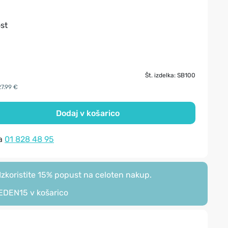
st
Št. izdelka: SB100
27.99 €
Dodaj v košarico
na
01 828 48 95
zkoristite 15% popust na celoten nakup.
EDEN15
v košarico