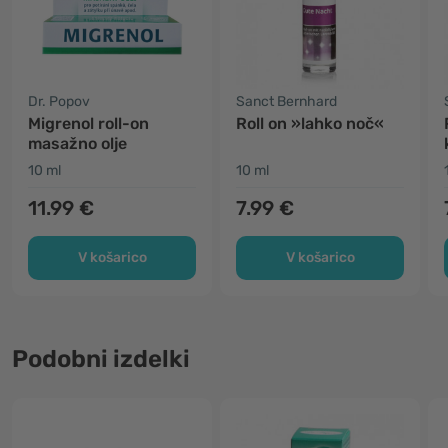
Dr. Popov
Sanct Bernhard
Migrenol roll-on
Roll on »lahko noč«
masažno olje
10 ml
10 ml
11.99 €
7.99 €
V košarico
V košarico
Podobni izdelki