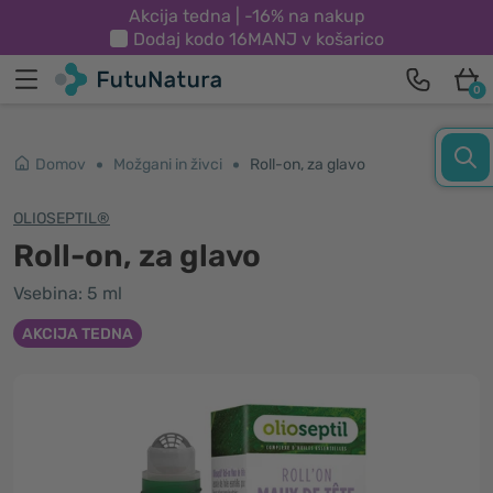
Akcija tedna | -16% na nakup
Dodaj kodo
16MANJ
v košarico
0
Domov
Možgani in živci
Roll-on, za glavo
OLIOSEPTIL®
Roll-on, za glavo
Vsebina: 5 ml
AKCIJA TEDNA