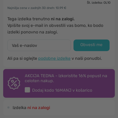
Št. izdelka: OL10
Najnižja cena v zadnjih 30 dneh: 10.99 €
Tega izdelka trenutno
ni na zalogi.
Vpišite svoj e-mail in obvestili vas bomo, ko bodo
izdelki ponovno na zalogi.
Obvesti me
Ali pa si oglejte
podobne izdelke
v naši ponudbi.
AKCIJA TEDNA - Izkoristite 16% popust na
celoten nakup.
Dodaj kodo
16MANJ
v košarico
Izdelka
ni na zalogi