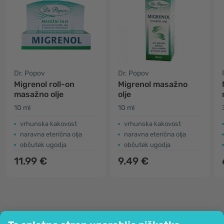
Dr. Popov
Dr. Popov
Migrenol roll-on
Migrenol masažno
masažno olje
olje
10 ml
10 ml
vrhunska kakovost
vrhunska kakovost
naravna eterična olja
naravna eterična olja
občutek ugodja
občutek ugodja
11.99 €
9.49 €