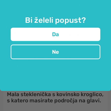
Kombinacija eteričnih olj – 100 % čistih, naravnih in
kemotipiziranih.
Bi želeli popust?
Nanesite na senca, čelo ali med obrvmi
za takojšnjo sprostitev
napetosti.
Da
Ne
Vsebuje eterična olja 4 rastlin:
poprova meta
(
Mentha piperita),
evkaliptus
(
Eucalyptus radiata),
prava sivka
(
Lavandula angustifolia)
in
damaščanska vrtnica
(Rosa damascena)
Mala steklenička s kovinsko kroglico,
s katero
masirate področja na glavi.