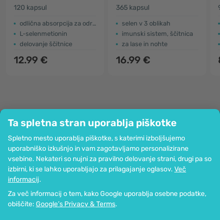
120 kapsul
365 kapsul
odlična absorpcija za odrasle
selen v 3 oblikah
L-selenmetionin
imunski sistem, ščitnica
delovanje ščitnice
za lase in nohte
12.99 €
16.99 €
Ta spletna stran uporablja piškotke
Podjetje
Spletno mesto uporablja piškotke, s katerimi izboljšujemo
Informacije
uporabniško izkušnjo in vam zagotavljamo personalizirane
Pridružite se nam
vsebine. Nekateri so nujni za pravilno delovanje strani, drugi pa so
Pomoč in naročila
izbirni, ki se lahko uporabljajo za prilagajanje oglasov.
Več
informacij
.
Za več informacij o tem, kako Google uporablja osebne podatke,
Možnost kartičnega plačevanja. Zagotovljena zaščita osebnih podatkov
obiščite:
Google’s Privacy & Terms
.
preko SSL-kodiranja.
Copyright © 2012 - 2026   |   Be Healthy Group d.o.o.