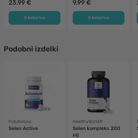
23.99 €
9.99 €
V košarico
V košarico
Podobni izdelki
FutuNatura
HealthyWorld®
Selen Active
Selen kompleks 200
µg