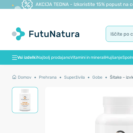
AKCIJA TEDNA - Izkoristite 15% popust na c
Vsi izdelki
Najbolj prodajano
Vitamini in minerali
Hujšanje
Spoln
Domov
Prehrana
Superživila
Gobe
Šitake – izv