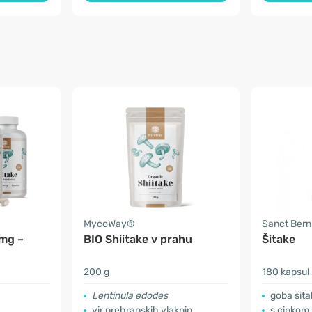
MycoWay®
Sanct Ber
 mg –
BIO Shiitake v prahu
Šitake
200 g
180 kapsul
Lentinula edodes
goba šita
vir prehranskih vlaknin
s cinkom