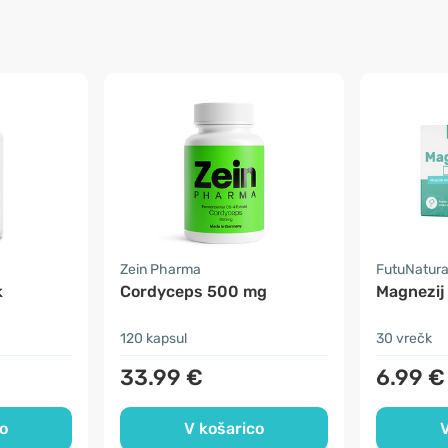
Zein Pharma
FutuNatur
k
Cordyceps 500 mg
Magnezij
120 kapsul
30 vrečk
33.99 €
6.99 €
o
V košarico
V