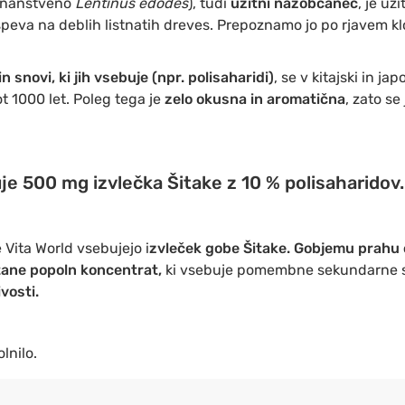
znanstveno
Lentinus edodes
), tudi
užitni nazobčanec
, je uži
speva na deblih listnatih dreves. Prepoznamo jo po rjavem kl
n snovi, ki jih vsebuje (npr. polisaharidi)
, se v kitajski in ja
t 1000 let. Poleg tega je
zelo okusna in aromatična
, zato se
e 500 mg izvlečka Šitake z 10 % polisaharidov.
Vita World vsebujejo i
zvleček gobe Šitake.
Gobjemu prahu
ane popoln koncentrat,
ki vsebuje pomembne sekundarne 
vosti.
lnilo.