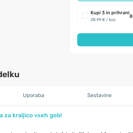
Kupi 3 in prihrani
8
28.99 € / kos
delku
Uporaba
Sestavine
ja za kraljico vseh gob!