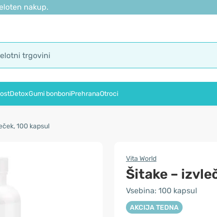
eloten nakup.
ost
Detox
Gumi bonboni
Prehrana
Otroci
leček, 100 kapsul
Vita World
Šitake – izvle
Vsebina: 100 kapsul
AKCIJA TEDNA