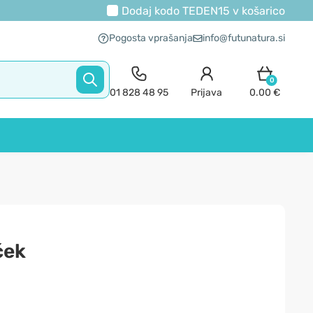
Dodaj kodo
TEDEN15
v košarico
Pogosta vprašanja
info@futunatura.si
0
01 828 48 95
Prijava
0.00 €
ček