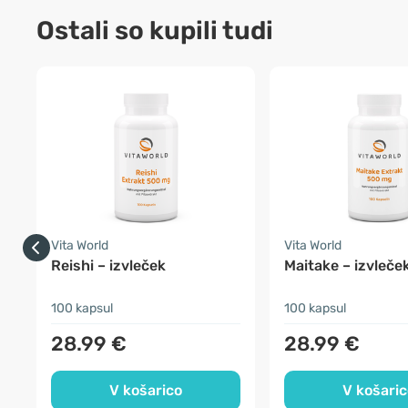
Ostali so kupili tudi
Vita World
Vita World
Reishi – izvleček
Maitake – izvleče
100 kapsul
100 kapsul
28.99 €
28.99 €
V košarico
V košaric