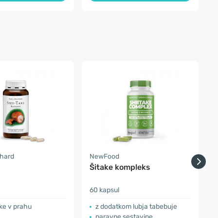
nhard
NewFood
N
Šitake kompleks
R
60 kapsul
3
ke v prahu
z dodatkom lubja tabebuje
naravne sestavine