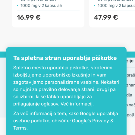
1000 mg v 2 kapsulah
1000 mg v 2 kapsu
16.99 €
47.99 €
Ta spletna stran uporablja piškotke
Podjetje
Informacije
Spletno mesto uporablja piškotke, s katerimi
izboljšujemo uporabniško izkušnjo in vam
EKO certifikat
Pogosta vpraš
zagotavljamo personalizirane vsebine. Nekateri
Kontakt
Blagovne zna
so nujni za pravilno delovanje strani, drugi pa
O podjetju
GDPR Orodja
so izbirni, ki se lahko uporabljajo za
prilagajanje oglasov.
Več informacij
.
Dostava in nači
Za več informacij o tem, kako Google uporablja
Splošni pogoji
osebne podatke, obiščite:
Google’s Privacy &
Terms
.