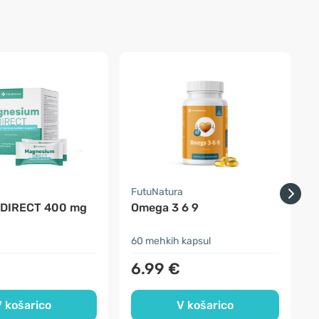
a
FutuNatura
 DIRECT 400 mg
Omega 3 6 9
R
5
60 mehkih kapsul
1
6.99 €
 košarico
V košarico