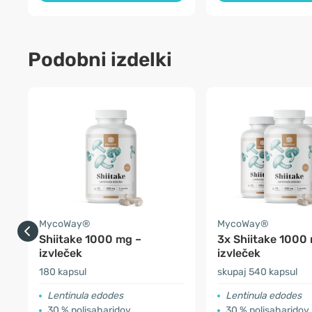
Podobni izdelki
MycoWay®
MycoWay®
Shiitake 1000 mg –
3x Shiitake 1000
izvleček
izvleček
180 kapsul
skupaj 540 kapsul
Lentinula edodes
Lentinula edodes
30 % polisaharidov
30 % polisaharidov