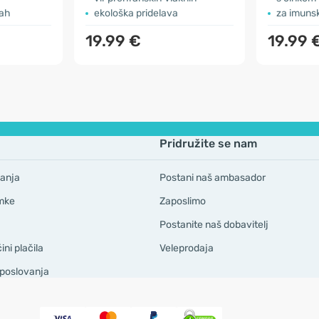
lah
ekološka pridelava
za imunsk
19.99 €
19.99 
Pridružite se nam
anja
Postani naš ambasador
mke
Zaposlimo
Postanite naš dobavitelj
ni plačila
Veleprodaja
 poslovanja