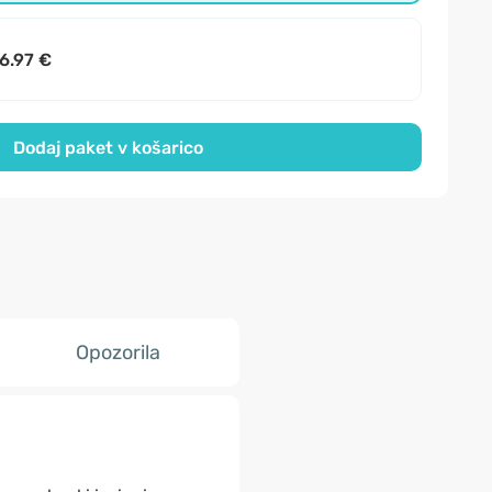
6.97 €
Dodaj paket v košarico
Opozorila