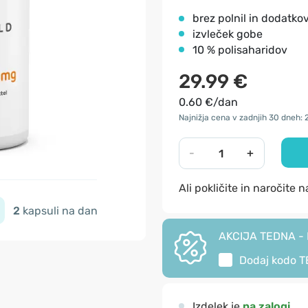
brez polnil in dodatko
izvleček gobe
10 % polisaharidov
29.99 €
0.60 €/dan
Najnižja cena v zadnjih 30 dneh: 
-
+
Ali pokličite in naročite 
2
kapsuli na dan
AKCIJA TEDNA - I
Dodaj kodo
T
Izdelek je
na zalogi