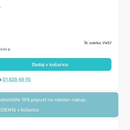
v
Št. izdelka: VW57
29.99 €
Dodaj v košarico
na
01 828 48 95
zkoristite 15% popust na celoten nakup.
EDEN15
v košarico