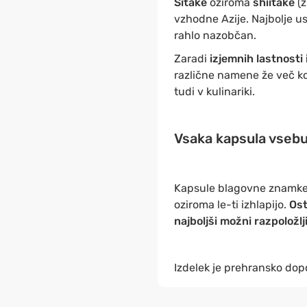
Šitake
oziroma
shiitake
(
vzhodne Azije. Najbolje u
rahlo nazobčan.
Zaradi
izjemnih lastnosti i
različne namene že več ko
tudi v kulinariki.
Vsaka kapsula vsebuj
Kapsule blagovne znamke 
oziroma le-ti izhlapijo.
Ost
najboljši možni razpoložlji
Izdelek je prehransko dopo