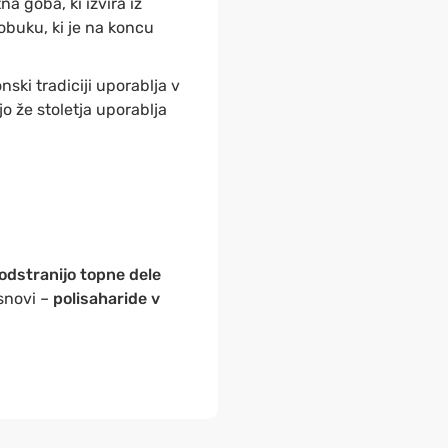
tna goba, ki izvira iz
obuku, ki je na koncu
ponski tradiciji uporablja v
 jo že stoletja uporablja
odstranijo topne dele
snovi –
polisaharide v