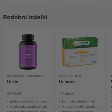
Podobni izdelki
Advance Nutraceutics
OLIOSEPTIL®
Urixin
Urinares
60 tablet
15 kapsul
preizkušena kombinacija
kompleks eteričnih olj
visokokakovostni izvlečki
v patentiranih kapsulah L-Vcaps®
tudi za dolgotrajno uporabo
preventivna podpora