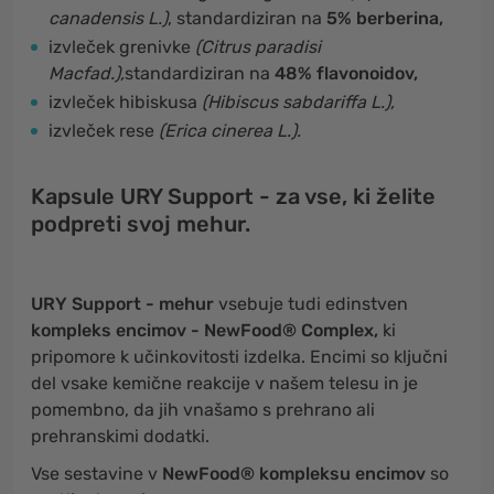
canadensis L.)
, standardiziran na
5% berberina,
izvleček grenivke
(Citrus paradisi
Macfad.),
standardiziran na
48% flavonoidov,
izvleček hibiskusa
(Hibiscus sabdariffa L.),
izvleček rese
(Erica cinerea L.).
Kapsule URY Support - za vse, ki želite
podpreti svoj mehur.
URY Support - mehur
vsebuje tudi edinstven
kompleks encimov - NewFood® Complex,
ki
pripomore k učinkovitosti izdelka. Encimi so ključni
del vsake kemične reakcije v našem telesu in je
pomembno, da jih vnašamo s prehrano ali
prehranskimi dodatki.
Vse sestavine v
NewFood® kompleksu encimov
so