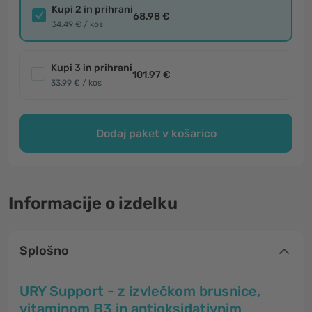
Kupi 2 in prihrani
68.98 €
34.49 € / kos
Kupi 3 in prihrani
101.97 €
33.99 € / kos
Dodaj paket v košarico
Informacije o izdelku
Splošno
URY Support - z izvlečkom brusnice,
vitaminom B3 in antioksidativnim