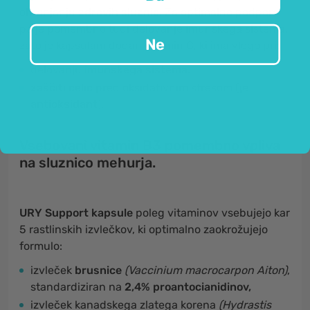
ohranjanju
zdravih sluznic
. Za optimalno podporo
pa je pomembno tudi delovanje imunskega sistema,
Ne
zato je kapsulam dodan vitamin C, ki ima vlogo pri:
delovanju
imunskega sistema
.
zaščiti celic
pred oksidativnim stresom (je
antioksidant
).
Vsebovani vitamin B3 pomembno vpliva
na sluznico mehurja.
URY Support kapsule
poleg vitaminov vsebujejo kar
5 rastlinskih izvlečkov, ki optimalno zaokrožujejo
formulo:
izvleček
brusnice
(Vaccinium macrocarpon Aiton)
,
standardiziran na
2,4% proantocianidinov,
izvleček kanadskega zlatega korena
(Hydrastis