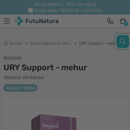
Akcija tedna | -15% na nakup
Dodaj kodo
TEDEN15
v košarico
0
Domov
Razstrupljanje in sečila
URY Support - mehur
NewFood
URY Support - mehur
Vsebina: 60 kapsul
AKCIJA TEDNA