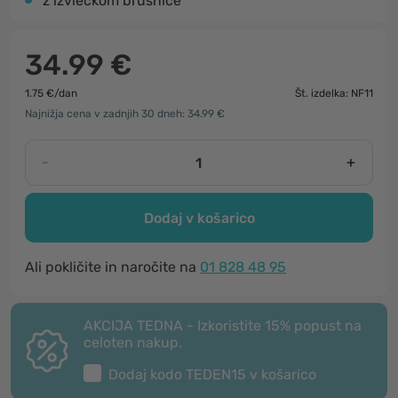
z izvlečkom brusnice
34.99 €
1.75 €/dan
Št. izdelka: NF11
Najnižja cena v zadnjih 30 dneh: 34.99 €
-
+
Dodaj v košarico
Ali pokličite in naročite na
01 828 48 95
AKCIJA TEDNA - Izkoristite 15% popust na
celoten nakup.
Dodaj kodo
TEDEN15
v košarico