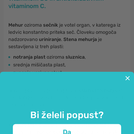
vitaminom C.
Mehur
oziroma
sečnik
je votel organ, v katerega iz
ledvic konstantno priteka seč. Človeku omogoča
nadzorovano
uriniranje
.
Stena mehurja
je
sestavljena iz treh plasti:
notranja plast
oziroma
sluznica
,
srednja mišičasta plast,
zunanja vezivna plast.
Največ procesov poteka prav
v sluznici mehurja
. Pri
ženskah je ta sluznica preko sečnice povezana tudi
s sluznico nožnice.
Bi želeli popust?
Kapsule URY Support
vsebujejo
vitamin B3 (niacin)
,
Da
ki je izjemno
pomemben za mehur,
saj prispeva k