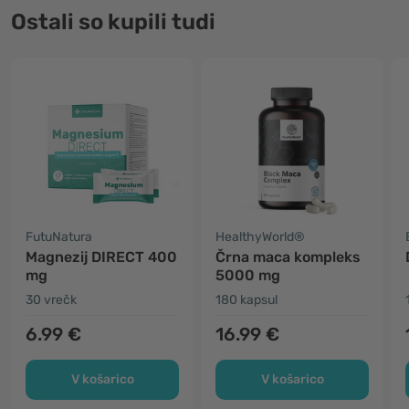
Ostali so kupili tudi
FutuNatura
HealthyWorld®
Magnezij DIRECT 400
Črna maca kompleks
mg
5000 mg
30 vrečk
180 kapsul
6.99 €
16.99 €
V košarico
V košarico