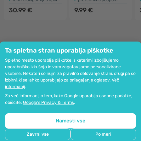
30.99 €
9.99 €
Ta spletna stran uporablja piškotke
Podjetje
Spletno mesto uporablja piškotke, s katerimi izboljšujemo
Informacije
uporabniško izkušnjo in vam zagotavljamo personalizirane
Pridružite se nam
vsebine. Nekateri so nujni za pravilno delovanje strani, drugi pa so
Pomoč in naročila
izbirni, ki se lahko uporabljajo za prilagajanje oglasov.
Več
informacij
.
Za več informacij o tem, kako Google uporablja osebne podatke,
Možnost kartičnega plačevanja. Zagotovljena zaščita osebnih podatkov
obiščite:
Google’s Privacy & Terms
.
preko SSL-kodiranja.
Copyright © 2012 - 2026   |   Be Healthy Group d.o.o.
Zemljevid strani
Uporaba piškotkov
Nastavitve piškotkov
Namesti vse
Zavrni vse
Po meri