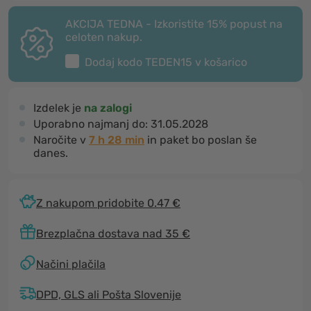
AKCIJA TEDNA - Izkoristite 15% popust na
celoten nakup.
Dodaj kodo
TEDEN15
v košarico
Izdelek je
na zalogi
Uporabno najmanj do:
31.05.2028
Naročite v
7 h 28 min
in paket bo poslan še
danes.
Z nakupom pridobite 0.47 €
Brezplačna dostava nad 35 €
Načini plačila
DPD, GLS ali Pošta Slovenije