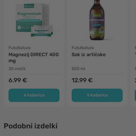
FutuNatura
FutuNatura
Magnezij DIRECT 400
Sok iz artičoke
mg
30 vrečk
500 ml
6.99 €
12.99 €
V košarico
V košarico
Podobni izdelki