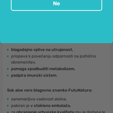
Ne
Aloe vera vpliva na odpornost in
blagodejno deluje ob utrujenosti.
Aloe vera
je resnično
vsestranska rastlina
, saj:
blagodejno vpliva na utrujenost,
prispeva k povečanju odpornosti na psihično
obremenitev,
pomaga spodbuditi metabolizem,
podpira imunski sistem.
Sok aloe vere blagovne znamke FutuNatura:
zanemarljiva vsebnost aloina,
pakiran je
v stekleno embalažo,
za
ohranjanje vrhunske kvalitete
mu je dodana le