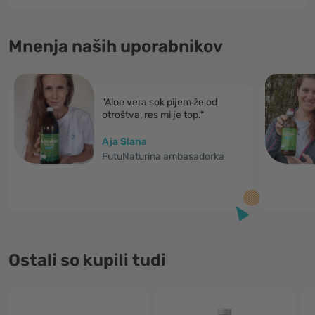
Mnenja naših uporabnikov
"Aloe vera sok pijem že od
otroštva, res mi je top."
Aja Slana
FutuNaturina ambasadorka
Ostali so kupili tudi