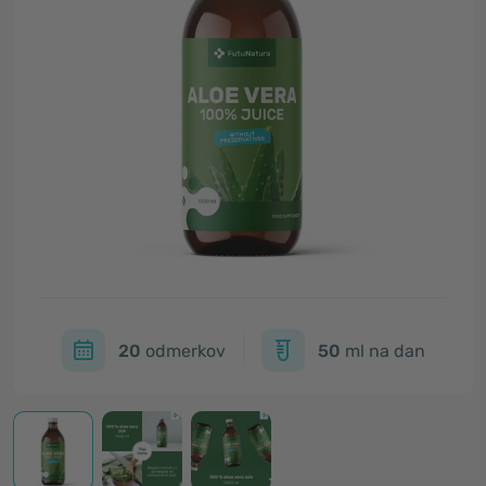
20
odmerkov
50
ml na dan