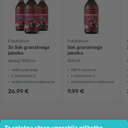
FutuNatura
FutuNatura
3x Sok granatnega
Sok granatnega
jabolka
jabolka
skupaj 1500 ml
500 ml
veliko pakiranje
100 % naravno
z vitaminom C
z vitaminom C
antioksidativno delovanje
antioksidativno delovanje
26.99 €
9.99 €
Ta spletna stran uporablja piškotke