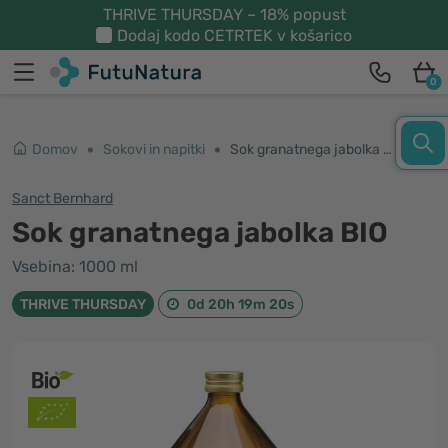
THRIVE THURSDAY – 18% popust
Dodaj kodo
CETRTEK
v košarico
0
Domov
Sokovi in napitki
Sok granatnega jabolka BIO
Sanct Bernhard
Sok granatnega jabolka BIO
Vsebina: 1000 ml
THRIVE THURSDAY
0d 20h 19m 19s