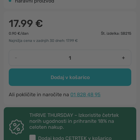
naravni proizvod
17.99 €
0.90 €/dan
Št. izdelka: SB215
Najnižja cena v zadnjih 30 dneh: 17.99 €
-
+
Dodaj v košarico
Ali pokličite in naročite na
01 828 48 95
THRIVE THURSDAY – Izkoristite četrtek
norih ugodnosti in prihranite 18% na
celoten nakup.
Dodaj kodo
CETRTEK
v košarico