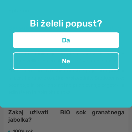
Splošno
Bi želeli popust?
Bio sok granatnega jabolka - obogatitev
vsakodnevne prehrane.
Da
Granatno jabolko je poseben sadež, ki vsebuje
Ne
izjemno veliko semen obdanih z živo rdečim mesom.
Sanct Bernhard BIO sok granatnega jabolka prihaja
iz
certificirane ekološke proizvodnje
. Sredozemsko
podnebje in previdno nežno pridelovanje zagotavlja
edinstven in poln okus
soka.
Zakaj uživati BIO sok granatnega
jabolka?
100% sok.