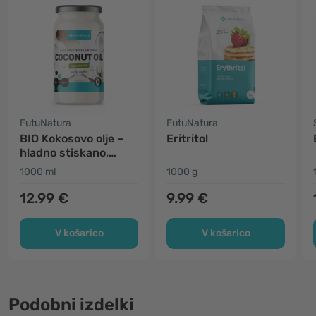
FutuNatura
FutuNatura
BIO Kokosovo olje –
Eritritol
hladno stiskano,
nerafinirano
1000 ml
1000 g
12.99 €
9.99 €
V košarico
V košarico
Podobni izdelki