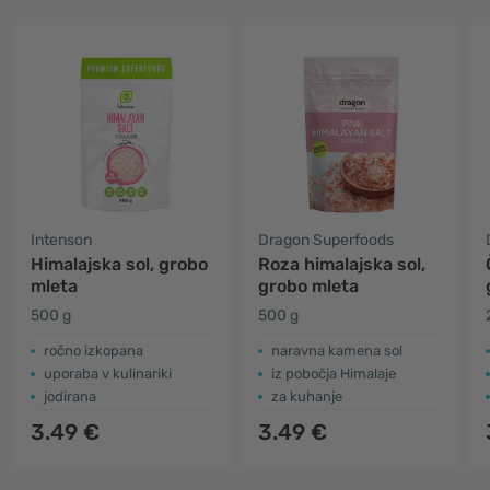
Intenson
Dragon Superfoods
Himalajska sol, grobo
Roza himalajska sol,
mleta
grobo mleta
500 g
500 g
ročno izkopana
naravna kamena sol
uporaba v kulinariki
iz pobočja Himalaje
jodirana
za kuhanje
3.49 €
3.49 €