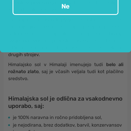
ostankov prvinskega morja
, ki so se skozi milijone
Ne
let oblikovali v kristale.
Himalajsko sol
ročno kopljejo
v rudnikih ob vznožju
Himalaje, jih po izkopu zdrobijo, operejo in posušijo.
Soli ničesar ne dodajo ali odvzamejo, zato
ohranja
svojo naravno in prvinsko čistost
. Pridobiva se
izključno z ročnim izkopavajem, brez razstreliv in
drugih strojev.
Himalajsko sol v Himalaji imenujejo tudi
belo ali
rožnato zlato
, saj je včasih veljala tudi kot plačilno
sredstvo.
Himalajska sol je odlična za vsakodnevno
uporabo, saj:
je 100% naravna in ročno pridobljena sol,
je nejodirana, brez dodatkov, barvil, konzervansov