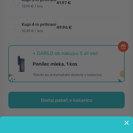
41.97 €
13.99 € / kos
Kupi 4 in prihrani
49.96 €
12.49 € / kos
+ DARILO ob nakupu 3 ali več
Penilec mleka, 1 kos
*Darilo bo avtomatsko dodano v košarico.
Dodaj paket v košarico
Informacije o izdelku