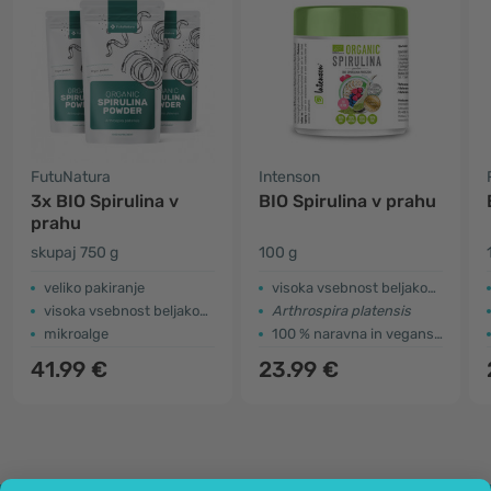
FutuNatura
Intenson
3x BIO Spirulina v
BIO Spirulina v prahu
prahu
skupaj 750 g
100 g
veliko pakiranje
visoka vsebnost beljakovin
visoka vsebnost beljakovin
Arthrospira platensis
mikroalge
100 % naravna in veganska
41.99 €
23.99 €