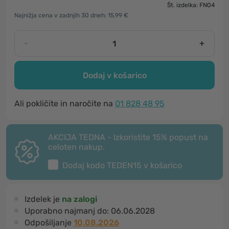
Št. izdelka: FN04
Najnižja cena v zadnjih 30 dneh: 15.99 €
-
+
Dodaj v košarico
Ali pokličite in naročite na
01 828 48 95
AKCIJA TEDNA - Izkoristite 15% popust na
celoten nakup.
Dodaj kodo
TEDEN15
v košarico
Izdelek je
na zalogi
Uporabno najmanj do:
06.06.2028
Odpošiljanje
10.08.2026