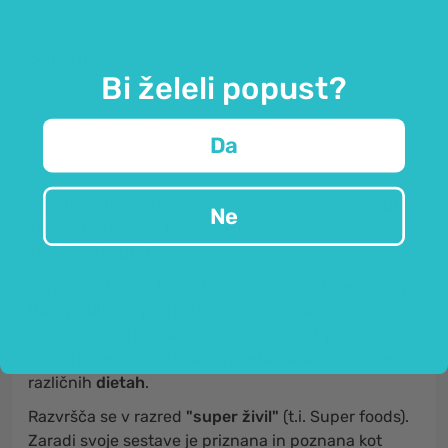
Splošno
Bi želeli popust?
BIO Alge Spirulina – edinstven vir
dragocenih hranil.
Da
Spirulina
(lat.
Arthrospira Platensis)
vsebuje
modro-
Ne
zelene mikroalge,
katere se najprej
posuši
in nato
zmelje v fin prah.
Zaradi vsebnosti biološko uravnoteženih sestavin je
Bio Spirulina v prahu
blagovne znamke
FutuNatura vrhunski naravni dodatek k prehrani.
Primerna je za
športnike, vegetarijance
in osebe na
različnih
dietah
.
Razvršča se v razred
"super živil"
(t.i. Super foods).
Zaradi svoje sestave je priznana in poznana kot