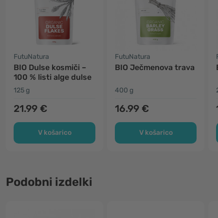
FutuNatura
FutuNatura
BIO Dulse kosmiči –
BIO Ječmenova trava
100 % listi alge dulse
125 g
400 g
21.99 €
16.99 €
V košarico
V košarico
Podobni izdelki