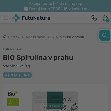
Akcija tedna | -15% na nakup
Dodaj kodo
TEDEN15
v košarico
0
Domov
Alge in trave
BIO Spirulina v prahu
FutuNatura
BIO Spirulina v prahu
Vsebina: 250 g
AKCIJA TEDNA