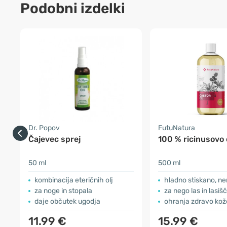
Podobni izdelki
Dr. Popov
FutuNatura
Čajevec sprej
100 % ricinusovo 
50 ml
500 ml
kombinacija eteričnih olj
hladno stiskano, ne
za noge in stopala
za nego las in lasiš
daje občutek ugodja
ohranja zdravo kož
11.99 €
15.99 €