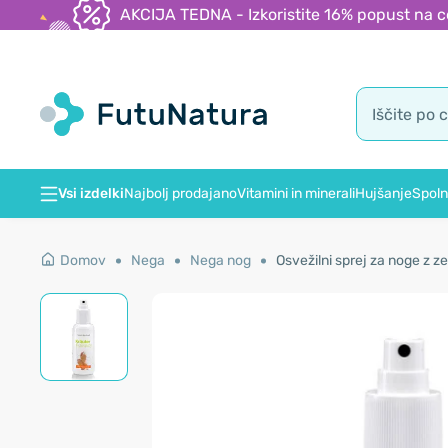
AKCIJA TEDNA - Izkoristite 16% popust na c
Vsi izdelki
Najbolj prodajano
Vitamini in minerali
Hujšanje
Spoln
Domov
Nega
Nega nog
Osvežilni sprej za noge z zel