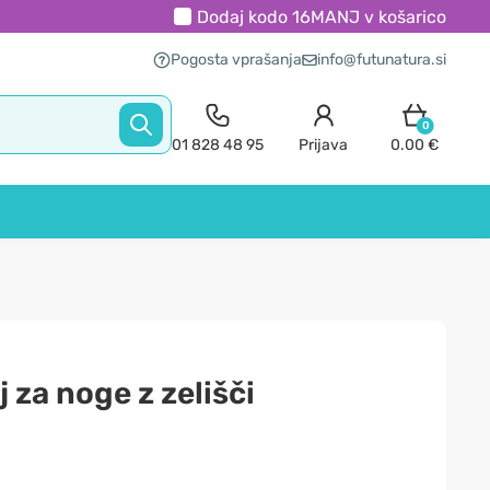
Dodaj kodo
16MANJ
v košarico
Pogosta vprašanja
info@futunatura.si
0
01 828 48 95
Prijava
0.00 €
j za noge z zelišči