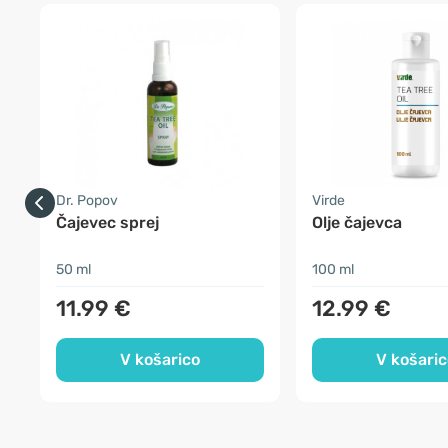
Dr. Popov
Virde
Čajevec sprej
Olje čajevca
50 ml
100 ml
11.99 €
12.99 €
V košarico
V košaric