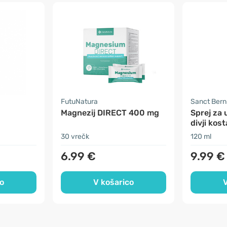
FutuNatura
Sanct Ber
Magnezij DIRECT 400 mg
Sprej za 
divji kost
30 vrečk
120 ml
6.99 €
9.99 €
o
V košarico
V