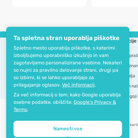
Ta spletna stran uporablja piškotke
Podjetje
Informacije
Spletno mesto uporablja piškotke, s katerimi
izboljšujemo uporabniško izkušnjo in vam
EKO certifikat
Pogosta vpraš
zagotavljamo personalizirane vsebine. Nekateri
Kontakt
Blagovne zna
so nujni za pravilno delovanje strani, drugi pa
O podjetju
GDPR Orodja
so izbirni, ki se lahko uporabljajo za
prilagajanje oglasov.
Več informacij
.
Dostava in nači
Za več informacij o tem, kako Google uporablja
Splošni pogoji
osebne podatke, obiščite:
Google’s Privacy &
Terms
.
Možnost karti
Namesti vse
Copyright © 2012 - 2026   |   Be Healthy Group d.o.o.