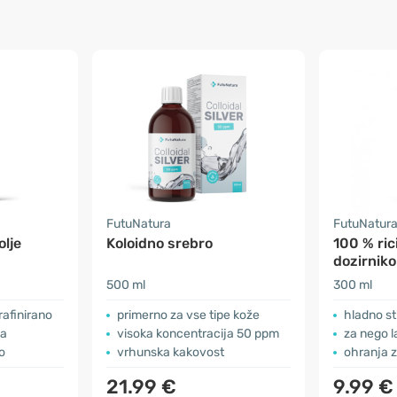
FutuNatura
FutuNatur
olje
Koloidno srebro
100 % ric
dozirnik
500 ml
300 ml
rafinirano
primerno za vse tipe kože
hladno st
ča
visoka koncentracija 50 ppm
za nego la
o
vrhunska kakovost
ohranja 
21.99 €
9.99 €