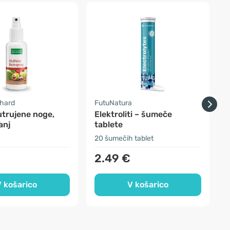
nhard
FutuNatura
S
utrujene noge,
Elektroliti – šumeče
anj
tablete
20 šumečih tablet
1
2.49 €
 košarico
V košarico