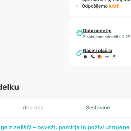
Odpošljemo
jutri!
Dobroimetje
Z nakupom pridobite 0.25
Načini plačila
delku
Uporaba
Sestavine
ge z zelišči – osveži, pomirja in poživi utrujene