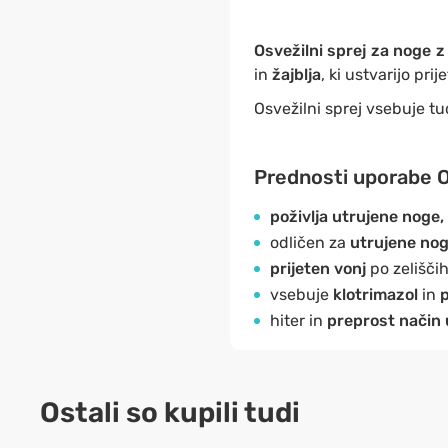
Osvežilni sprej za noge z
in
žajblja
, ki ustvarijo prij
Osvežilni sprej vsebuje tu
Prednosti uporabe Os
poživlja utrujene noge,
odličen za
utrujene nog
prijeten vonj
po zeliščih
vsebuje
klotrimazol
in
hiter in
preprost način
Ostali so kupili tudi