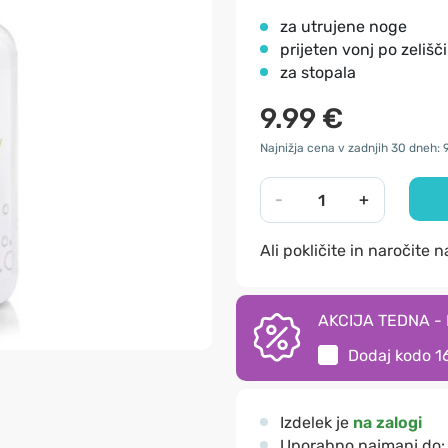
za utrujene noge
prijeten vonj po zelišč
za stopala
9.99 €
Najnižja cena v zadnjih 30 dneh: 
-
+
Ali pokličite in naročite 
AKCIJA TEDNA - I
Dodaj kodo
1
Izdelek je
na zalogi
Uporabno najmanj do