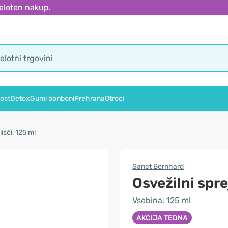
eloten nakup.
ost
Detox
Gumi bonboni
Prehrana
Otroci
išči, 125 ml
Sanct Bernhard
Osvežilni spre
Vsebina: 125 ml
AKCIJA TEDNA