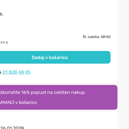
ih
Št. izdelka: SB143
9.99 €
Dodaj v košarico
na
01 828 48 95
zkoristite 16% popust na celoten nakup.
6MANJ
v košarico
:
26.01.2028