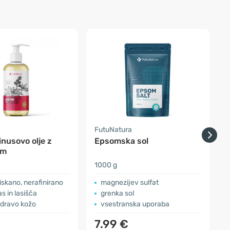
a
FutuNatura
S
inusovo olje z
Epsomska sol
om
1000 g
1
iskano, nerafinirano
magnezijev sulfat
s in lasišča
grenka sol
zdravo kožo
vsestranska uporaba
7.99 €