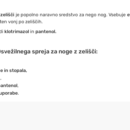
 zelišči
je popolno naravno sredstvo za nego nog. Vsebuje
e
eten vonj po zeliščih.
di
klotrimazol
in
pantenol.
vežilnega spreja za noge z zelišči:
e in stopala,
,
pantenol
,
 uporabe
.