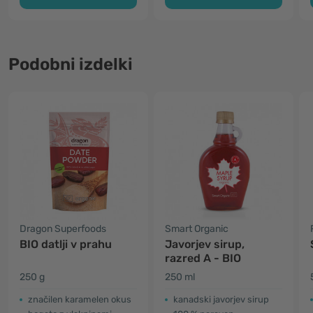
Podobni izdelki
Dragon Superfoods
Smart Organic
BIO datlji v prahu
Javorjev sirup,
razred A - BIO
250 g
250 ml
značilen karamelen okus
kanadski javorjev sirup