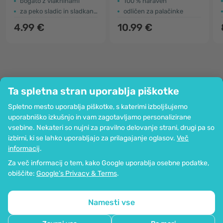
bogato z vlakninami
100 % naraven
za peko sladic in sladkanje
odličen za palačinke
4.99 €
10.99 €
Ta spletna stran uporablja piškotke
Podjetje
Spletno mesto uporablja piškotke, s katerimi izboljšujemo
Informacije
uporabniško izkušnjo in vam zagotavljamo personalizirane
Pridružite se nam
vsebine. Nekateri so nujni za pravilno delovanje strani, drugi pa so
Pomoč in naročila
izbirni, ki se lahko uporabljajo za prilagajanje oglasov.
Več
informacij
.
Za več informacij o tem, kako Google uporablja osebne podatke,
Možnost kartičnega plačevanja. Zagotovljena zaščita osebnih podatkov
obiščite:
Google’s Privacy & Terms
.
preko SSL-kodiranja.
Copyright © 2012 - 2026   |   Be Healthy Group d.o.o.
Zemljevid strani
Uporaba piškotkov
Nastavitve piškotkov
Namesti vse