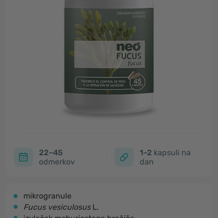
22–45
1–2
kapsuli na
odmerkov
dan
mikrogranule
Fucus vesiculosus
L.