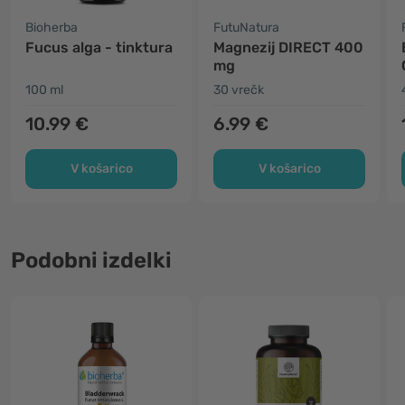
Bioherba
FutuNatura
Fucus alga - tinktura
Magnezij DIRECT 400
mg
100 ml
30 vrečk
10.99 €
6.99 €
V košarico
V košarico
Podobni izdelki