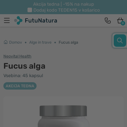
Akcija tedna | -15% na nakup
Dodaj kodo
TEDEN15
v košarico
0
Domov
Alge in trave
Fucus alga
Neovital Health
Fucus alga
Vsebina: 45 kapsul
AKCIJA TEDNA