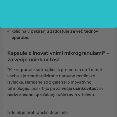
so
brez glutena
in
brez laktoze
,
izvleček alge fucus je standardiziran
na 0,15 %
joda
,
formula s posebnimi inovativnimi mikrogranulami,
količina v pakiranju zadostuje
za več tednov
uporabe
.
Kapsule z inovativnimi mikrogranulami* –
za večjo učinkovitost.
*Mikrogranule so kroglice s premerom do 1 mm, ki
vsebujejo standardizirane naravne rastlinske
izvlečke. Narejene so z galensko inovativno
tehnologijo, poskrbijo pa za
večjo učinkovitost
in
nadzorovano sproščanje učinkovin v telesu
.
Izdelek je prehransko dopolnilo.