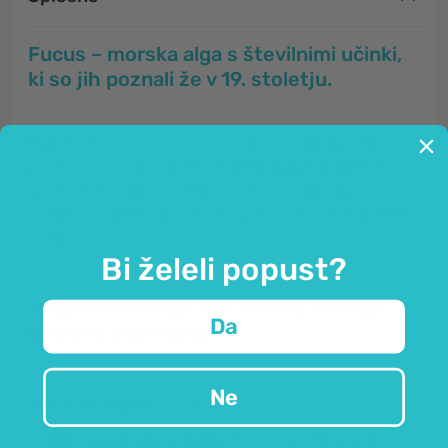
Fucus – morska alga s številnimi učinki,
ki so jih poznali že v 19. stoletju.
Fucus
(
Fucus vesiculosus
L.) je morska alga, ki jo
poznamo tudi pod imenom
mehurjasti bračič
in
spada med najpogostejše vrste morskih alg v
oceanu, najdemo jo med drugim tudi v Jadranskem
morju.
Bi želeli popust?
1 kapsula vsebuje kar 100 mg suhega
Da
izvlečka alge fucus!
Ne
Prednosti kapsul Fucus:
100 mg suhega izvlečka
fucusa na 1 kapsulo,