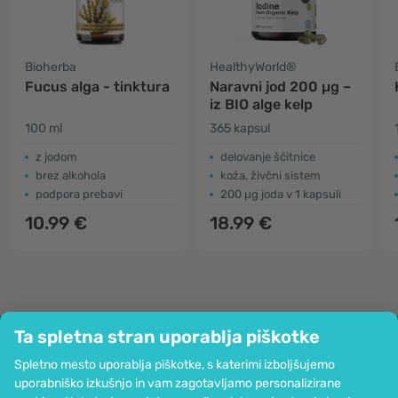
Bioherba
HealthyWorld®
Fucus alga - tinktura
Naravni jod 200 µg –
iz BIO alge kelp
100 ml
365 kapsul
z jodom
delovanje ščitnice
brez alkohola
koža, živčni sistem
podpora prebavi
200 µg joda v 1 kapsuli
10.99 €
18.99 €
Ta spletna stran uporablja piškotke
Podjetje
Spletno mesto uporablja piškotke, s katerimi izboljšujemo
Informacije
uporabniško izkušnjo in vam zagotavljamo personalizirane
Pridružite se nam