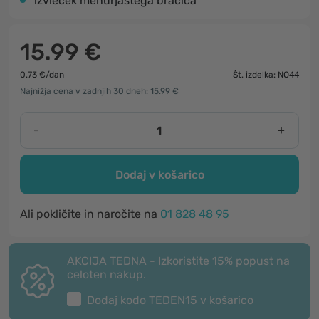
izvleček mehurjastega bračiča
15.99 €
0.73 €/dan
Št. izdelka: NO44
Najnižja cena v zadnjih 30 dneh: 15.99 €
-
+
Dodaj v košarico
Ali pokličite in naročite na
01 828 48 95
AKCIJA TEDNA - Izkoristite 15% popust na
celoten nakup.
Dodaj kodo
TEDEN15
v košarico