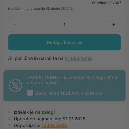
Št. izdelka: EV007
Najnižja cena v zadnjih 30 dneh: 23.99 €
-
+
Dodaj v košarico
Ali pokličite in naročite na
01 828 48 95
AKCIJA TEDNA - Izkoristite 15% popust na
celoten nakup.
Dodaj kodo
TEDEN15
v košarico
Izdelek je
na zalogi
Uporabno najmanj do:
31.01.2028
Odpošiljanje
10.08.2026