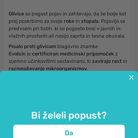
Glivice
so pogost pojav in zahtevajo, da še bolje kot
prej poskrbimo za svoje
roke
in
stopala
. Pojavijo se
predvsem pri tistih, ki so pogosto bosi v javnih in
vlažnih prostorih ali nosijo zaprta in tesna obuvala.
Pisalo proti glivicam
blagovne znamke
Evolsin
je
certificiran medicinski pripomoček
z
izjemno učinkovitimi sestavinami, ki
zavirajo rast
in
razmnoževanje mikroorganizmov
.
Super formula z učinkovitimi
esencialnimi olji, ustvarjena za boj proti
glivicam.
Bi želeli popust?
Pisalo proti glivicam na nohtih
blagovne znamke
Da
Evolsin
je odlično saj je: