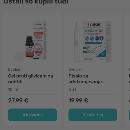
Ostali so kupili tudi
Evolsin
Evolsin
Gel proti glivicam na
Pisalo za
nohtih
odstranjevanje
bradavic
10 ml
3 ml
27.99 €
19.99 €
V košarico
V košarico