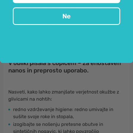
primerno za uporabo na
rokah
in
nogah
,
Ne
izjemno
učinkovito
,
v obliki priročnega
pisala s čopičem
, zaradi
katerega je nanos povsem preprost,
izdelek certificiran kot
medicinski pripomoček
,
primerno tudi za diabetike.
V obliki pisala s čopičem – za enostaven
nanos in preprosto uporabo.
Nasveti, kako lahko zmanjšate verjetnost okužbe z
glivicami na nohtih:
redno vzdrževanje higiene: redno umivajte in
sušite svoje roke in stopala,
izogibajte se nošenju pretesne obutve in
sintetičnih nogavic, ki lahko povzročijo