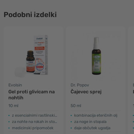
Podobni izdelki
Evolsin
Dr. Popov
Gel proti glivicam na
Čajevec sprej
nohtih
10 ml
50 ml
z esencialnimi rastlinskimi olji
kombinacija eteričnih olj
za nohte na rokah in stopalih
za noge in stopala
medicinski pripomoček
daje občutek ugodja