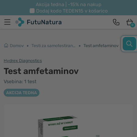
Akcija tedna | -15% na nakup
Dodaj kodo
TEDEN15
v košarico
0
Domov
Testi za samotestiranje
Test amfetaminov
Hydrex Diagnostics
Test amfetaminov
Vsebina: 1 test
AKCIJA TEDNA