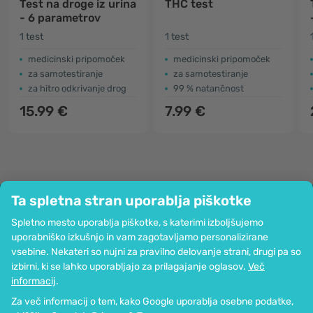
Test na droge iz urina
THC test
- 6 parametrov
1 test
1 test
medicinski pripomoček
medicinski pripomoček
za samotestiranje
za samotestiranje
za hitro odkrivanje drog
99 % natančnost
15.99 €
7.99 €
Ta spletna stran uporablja piškotke
Podjetje
Spletno mesto uporablja piškotke, s katerimi izboljšujemo
Informacije
uporabniško izkušnjo in vam zagotavljamo personalizirane
Pridružite se nam
vsebine. Nekateri so nujni za pravilno delovanje strani, drugi pa so
Pomoč in naročila
izbirni, ki se lahko uporabljajo za prilagajanje oglasov.
Več
informacij
.
Za več informacij o tem, kako Google uporablja osebne podatke,
Možnost kartičnega plačevanja. Zagotovljena zaščita osebnih podatkov