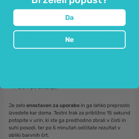
Evforija, povišana samozavest,
boljša
Da
psihomotorična aktivnost, hitre misli,
nespečnost
,
nemir,
tresenje mišic in podobno so učinki, ki se
lahko pojavijo kot posledica uživanja te
Ne
prepovedane droge.
Test amfetaminov
v obliki testnega traku
zaznava
amfetamine v urinu:
z občutljivostjo 1.000 ng / ml,
1-2 dni po zaužitju.
Je zelo
enostaven za uporabo
in ga lahko preprosto
izvedete kar doma. Testni trak za približno 15 sekund
potopite v urin, ki ste ga predhodno zbrali v čisti in
suhi posodi, ter po 5 minutah odčitate rezultat v
obliki barvnih črt.