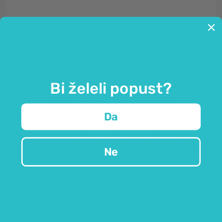
Ovulacija
je proces, ki se zgodi enkrat v vsakem
menstrualnem ciklu. Nastopi, ko se zrelo jajčece
sprosti iz jajčnika v jajcevod in je pripravljeno na
oploditev. Spremlja jo
dvig LH (luteinizirajočega
hormona)
, ki ga izloča hipofiza in spodbuja tvorjenje
spolnih hormonov.
Bi želeli popust?
Test za ovulacijo
deluje tako, da
zazna povišane
ravni LH v urinu.
Je
zelo natančen
saj zazna
Da
vrednosti, ki so enake ali večje od 30 mlU /
ml.
Ovulacija navadno nastopi od 24 do 36 ur po
dvigu ravni LH.
To pomeni, da ste v tem času najbolj
Ne
plodni.
Dvig ravni luteinizirajočega hormona
pomeni, da boste v 24–36 urah ovulirali
in da lahko pride do oploditve jajčeca.