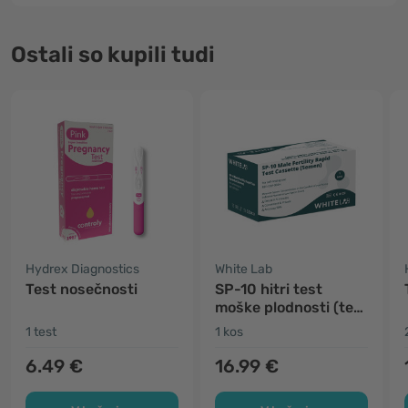
Ostali so kupili tudi
Hydrex Diagnostics
White Lab
Test nosečnosti
SP-10 hitri test
moške plodnosti (test
sperme)
1 test
1 kos
6.49 €
16.99 €