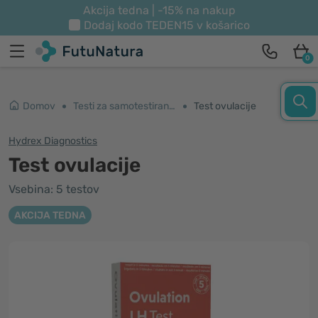
Akcija tedna | -15% na nakup
Dodaj kodo
TEDEN15
v košarico
0
Domov
Testi za samotestiranje
Test ovulacije
Hydrex Diagnostics
Test ovulacije
Vsebina: 5 testov
AKCIJA TEDNA