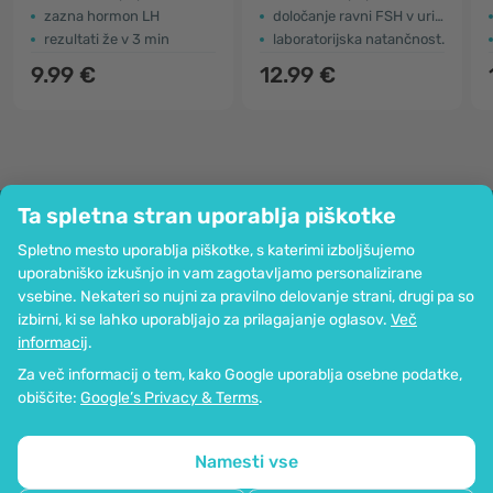
zazna hormon LH
določanje ravni FSH v urinu
rezultati že v 3 min
laboratorijska natančnost.
9.99 €
12.99 €
Ta spletna stran uporablja piškotke
Podjetje
Spletno mesto uporablja piškotke, s katerimi izboljšujemo
Informacije
uporabniško izkušnjo in vam zagotavljamo personalizirane
Pridružite se nam
vsebine. Nekateri so nujni za pravilno delovanje strani, drugi pa so
Pomoč in naročila
izbirni, ki se lahko uporabljajo za prilagajanje oglasov.
Več
informacij
.
Za več informacij o tem, kako Google uporablja osebne podatke,
Možnost kartičnega plačevanja. Zagotovljena zaščita osebnih podatkov
obiščite:
Google’s Privacy & Terms
.
preko SSL-kodiranja.
Copyright © 2012 - 2026   |   Be Healthy Group d.o.o.
Zemljevid strani
Uporaba piškotkov
Nastavitve piškotkov
Namesti vse