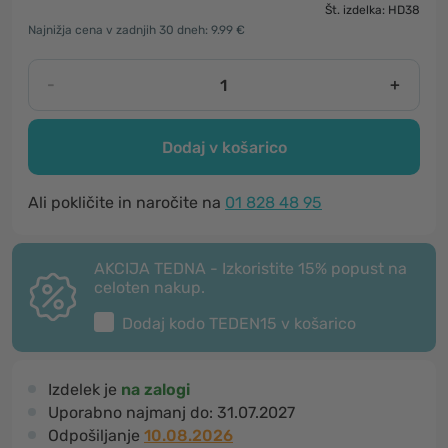
Št. izdelka: HD38
Najnižja cena v zadnjih 30 dneh: 9.99 €
-
+
Dodaj v košarico
Ali pokličite in naročite na
01 828 48 95
AKCIJA TEDNA - Izkoristite 15% popust na
celoten nakup.
Dodaj kodo
TEDEN15
v košarico
Izdelek je
na zalogi
Uporabno najmanj do:
31.07.2027
Odpošiljanje
10.08.2026