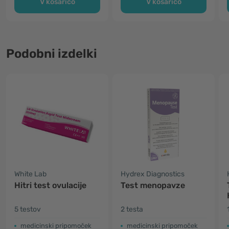
V košarico
V košarico
Podobni izdelki
White Lab
Hydrex Diagnostics
Hitri test ovulacije
Test menopavze
5 testov
2 testa
medicinski pripomoček
medicinski pripomoček