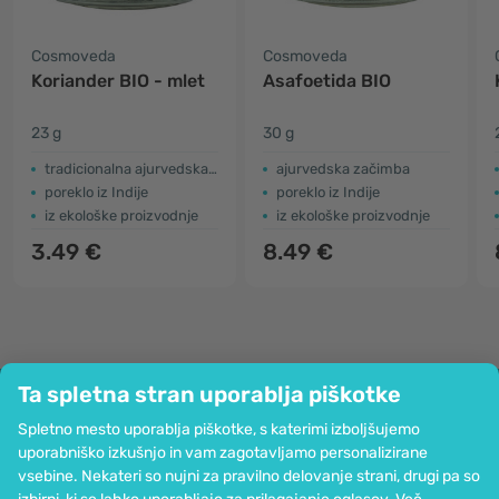
Cosmoveda
Cosmoveda
Koriander BIO - mlet
Asafoetida BIO
23 g
30 g
tradicionalna ajurvedska začimba
ajurvedska začimba
poreklo iz Indije
poreklo iz Indije
iz ekološke proizvodnje
iz ekološke proizvodnje
3.49 €
8.49 €
Ta spletna stran uporablja piškotke
Podjetje
Spletno mesto uporablja piškotke, s katerimi izboljšujemo
Informacije
uporabniško izkušnjo in vam zagotavljamo personalizirane
Pridružite se nam
vsebine. Nekateri so nujni za pravilno delovanje strani, drugi pa so
Pomoč in naročila