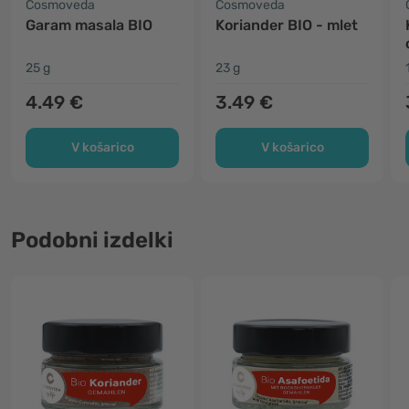
Cosmoveda
Cosmoveda
Garam masala BIO
Koriander BIO - mlet
25 g
23 g
4.49 €
3.49 €
V košarico
V košarico
Podobni izdelki