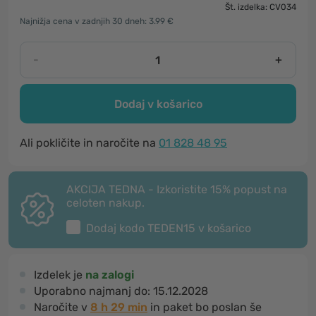
Št. izdelka: CV034
Najnižja cena v zadnjih 30 dneh: 3.99 €
-
+
Dodaj v košarico
Ali pokličite in naročite na
01 828 48 95
AKCIJA TEDNA - Izkoristite 15% popust na
celoten nakup.
Dodaj kodo
TEDEN15
v košarico
Izdelek je
na zalogi
Uporabno najmanj do:
15.12.2028
Naročite v
8 h 29 min
in paket bo poslan še