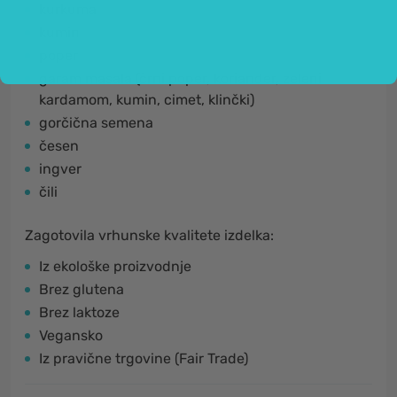
kurkuma
kumin
poper
garam masala (črni poper, koriander, zeleni
kardamom, kumin, cimet, klinčki)
gorčična semena
česen
ingver
čili
Zagotovila vrhunske kvalitete izdelka:
Iz ekološke proizvodnje
Brez glutena
Brez laktoze
Vegansko
Iz pravične trgovine (Fair Trade)