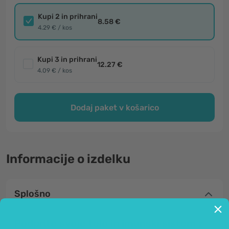
Kupi 2 in prihrani
8.58 €
4.29 € / kos
Kupi 3 in prihrani
12.27 €
4.09 € / kos
Dodaj paket v košarico
Informacije o izdelku
Splošno
Podprite svoje telo in imunski sistem z