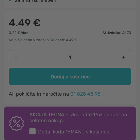
za imunski sistem
4.49 €
0.22 €/dan
Št. izdelka: AL70
Najnižja cena v zadnjih 30 dneh: 4.49 €
-
+
Dodaj v košarico
Ali pokličite in naročite na
01 828 48 95
AKCIJA TEDNA - Izkoristite 16% popust na
celoten nakup.
Dodaj kodo
16MANJ
v košarico