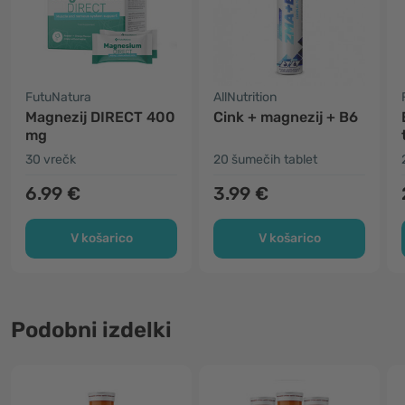
FutuNatura
AllNutrition
Magnezij DIRECT 400
Cink + magnezij + B6
mg
30 vrečk
20 šumečih tablet
6.99 €
3.99 €
V košarico
V košarico
Podobni izdelki