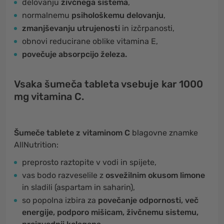
delovanju
živčnega sistema
,
normalnemu
psihološkemu delovanju
,
zmanjševanju utrujenosti
in izčrpanosti,
obnovi reducirane oblike vitamina E,
povečuje absorpcijo železa.
Vsaka šumeča tableta vsebuje kar 1000
mg vitamina C.
Šumeče tablete z vitaminom C
blagovne znamke
AllNutrition:
preprosto raztopite v vodi in spijete,
vas bodo razveselile z
osvežilnim okusom limone
in sladili (aspartam in saharin),
so popolna izbira za
povečanje odpornosti, več
energije, podporo mišicam, živčnemu sistemu,