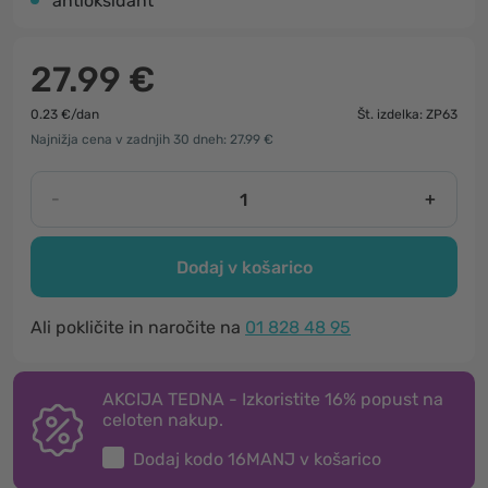
antioksidant
27.99 €
0.23 €/dan
Št. izdelka: ZP63
Najnižja cena v zadnjih 30 dneh: 27.99 €
-
+
Dodaj v košarico
Ali pokličite in naročite na
01 828 48 95
AKCIJA TEDNA - Izkoristite 16% popust na
celoten nakup.
Dodaj kodo
16MANJ
v košarico