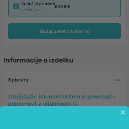
Kupi 2 in prihrani
53.98 €
26.99 € / kos
Dodaj paket v košarico
Informacije o izdelku
Splošno
Izboljšajte imunski sistem in povečajte
odpornost z vitaminom C.
Vitamin C
oziroma
askorbinska kislina
je v vodi
topen vitamin, kar pomeni, da ga človeški organizem