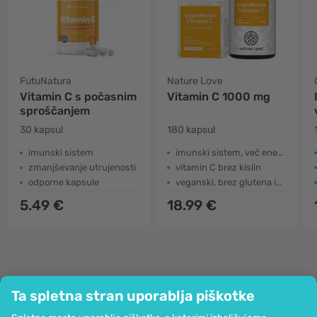
FutuNatura
Nature Love
Vitamin C s počasnim
Vitamin C 1000 mg
sproščanjem
30 kapsul
180 kapsul
imunski sistem
imunski sistem, več energije
zmanjševanje utrujenosti
vitamin C brez kislin
odporne kapsule
veganski, brez glutena in laktoze
5.49 €
18.99 €
Ta spletna stran uporablja piškotke
Podjetje